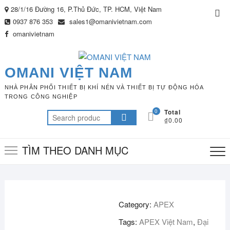
Skip
28/1/16 Đường 16, P.Thủ Đức, TP. HCM, Việt Nam
Top
to
0937 876 353
sales1@omanivietnam.com
Me
content
omanivietnam
OMANI VIỆT NAM
NHÀ PHÂN PHỐI THIẾT BỊ KHÍ NÉN VÀ THIẾT BỊ TỰ ĐỘNG HÓA
TRONG CÔNG NGHIỆP
0
Total
Search
₫0.00
for:
TÌM THEO DANH MỤC
Category:
APEX
Tags:
APEX Việt Nam
,
Đại