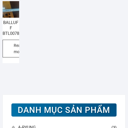
BALLUF
F
BTL0078
Read
more
DANH MỤC SẢN PHẨM
A-RYUNG
(3)