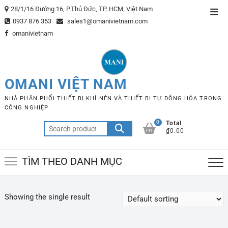
Skip
28/1/16 Đường 16, P.Thủ Đức, TP. HCM, Việt Nam
Top
to
0937 876 353
sales1@omanivietnam.com
Men
content
omanivietnam
OMANI VIỆT NAM
NHÀ PHÂN PHỐI THIẾT BỊ KHÍ NÉN VÀ THIẾT BỊ TỰ ĐỘNG HÓA TRONG
CÔNG NGHIỆP
0
Total
Search
₫0.00
for:
TÌM THEO DANH MỤC
Showing the single result