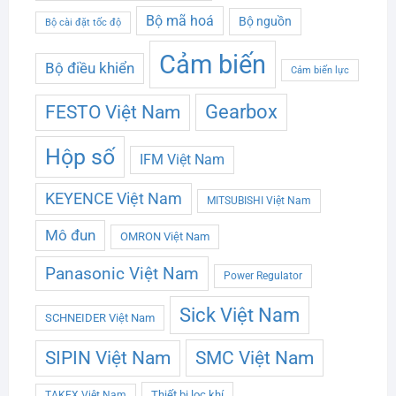
Bộ mã hoá
Bộ nguồn
Bộ cài đặt tốc độ
Cảm biến
Bộ điều khiển
Cảm biến lực
Gearbox
FESTO Việt Nam
Hộp số
IFM Việt Nam
KEYENCE Việt Nam
MITSUBISHI Việt Nam
Mô đun
OMRON Việt Nam
Panasonic Việt Nam
Power Regulator
Sick Việt Nam
SCHNEIDER Việt Nam
SMC Việt Nam
SIPIN Việt Nam
Thiết bị lọc khí
TAKEX Việt Nam