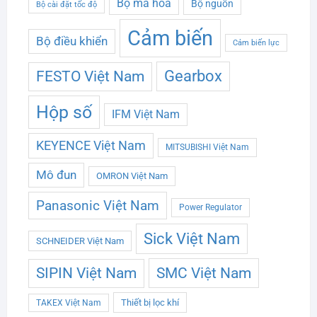
Bộ mã hoá
Bộ nguồn
Bộ cài đặt tốc độ
Cảm biến
Bộ điều khiển
Cảm biến lực
Gearbox
FESTO Việt Nam
Hộp số
IFM Việt Nam
KEYENCE Việt Nam
MITSUBISHI Việt Nam
Mô đun
OMRON Việt Nam
Panasonic Việt Nam
Power Regulator
Sick Việt Nam
SCHNEIDER Việt Nam
SMC Việt Nam
SIPIN Việt Nam
Thiết bị lọc khí
TAKEX Việt Nam