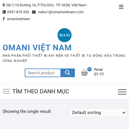
Skip
28/1/16 Đường 16, P.Thủ Đức, TP. HCM, Việt Nam
Top
to
0937 876 353
sales1@omanivietnam.com
Men
content
omanivietnam
OMANI VIỆT NAM
NHÀ PHÂN PHỐI THIẾT BỊ KHÍ NÉN VÀ THIẾT BỊ TỰ ĐỘNG HÓA TRONG
CÔNG NGHIỆP
0
Total
Search
₫0.00
for:
TÌM THEO DANH MỤC
Showing the single result