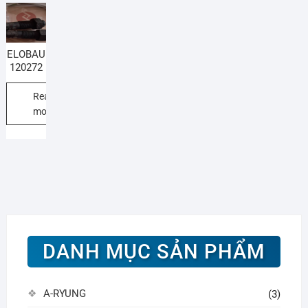
ELOBAU
120272
Read
more
DANH MỤC SẢN PHẨM
A-RYUNG
(3)