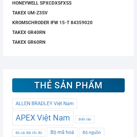
HONEYWELL SPXCDXSFXSS
TAKEX UM-Z3SV
KROMSCHRODER IFW 15-T 84359020
TAKEX GR40RN
TAKEX GR60RN
THẺ SẢN PHẨM
ALLEN BRADLEY Việt Nam
APEX Việt Nam
Biến tần
Bộ mã hoá
Bộ nguồn
Bộ cài đặt tốc độ