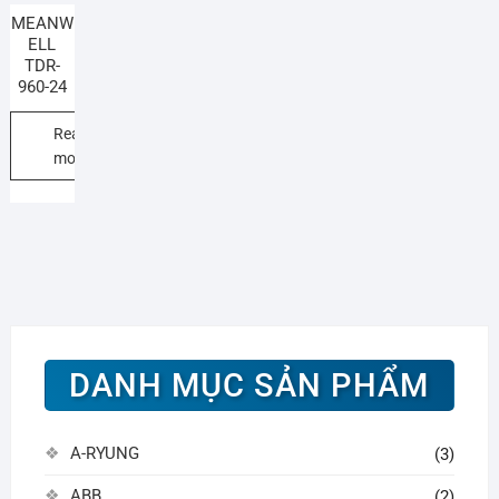
MEANW
ELL
TDR-
960-24
Read
more
DANH MỤC SẢN PHẨM
A-RYUNG
(3)
ABB
(2)