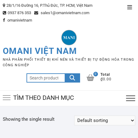
Skip
28/1/16 Đường 16, P.Thủ Đức, TP. HCM, Việt Nam
Top
to
0937 876 353
sales1@omanivietnam.com
Men
content
omanivietnam
OMANI VIỆT NAM
NHÀ PHÂN PHỐI THIẾT BỊ KHÍ NÉN VÀ THIẾT BỊ TỰ ĐỘNG HÓA TRONG
CÔNG NGHIỆP
0
Total
Search
₫0.00
for:
TÌM THEO DANH MỤC
Showing the single result