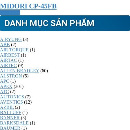
MIDORI CP-45FB
Read more
DANH MỤC SẢN PHẨM
A-RYUNG
(3)
ABB
(2)
AIR TORQUE
(1)
AIRBEST
(1)
AIRTAC
(1)
AIRTEC
(9)
ALLEN BRADLEY
(60)
ALSTRON
(5)
APC
(1)
APEX
(301)
ATC
(2)
AUTONICS
(7)
AVENTICS
(12)
AZBIL
(2)
BALLUFF
(1)
BANNER
(3)
BARKSDALE
(1)
BAUMER
(1)