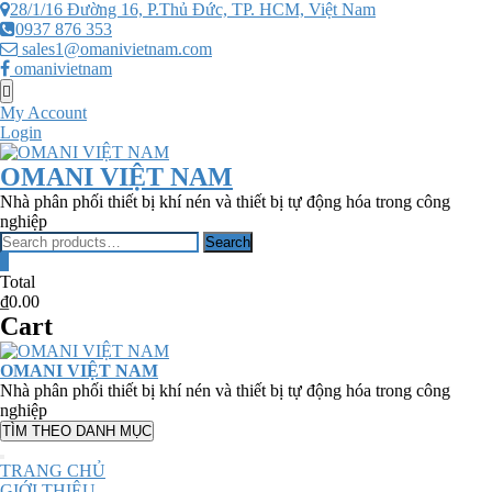
Skip
28/1/16 Đường 16, P.Thủ Đức, TP. HCM, Việt Nam
to
0937 876 353
content
sales1@omanivietnam.com
omanivietnam
Topbar
Menu
My Account
Login
OMANI VIỆT NAM
Nhà phân phối thiết bị khí nén và thiết bị tự động hóa trong công
nghiệp
Search
Search
for:
0
Total
₫0.00
Cart
OMANI VIỆT NAM
Nhà phân phối thiết bị khí nén và thiết bị tự động hóa trong công
nghiệp
TÌM THEO DANH MỤC
TRANG CHỦ
GIỚI THIỆU