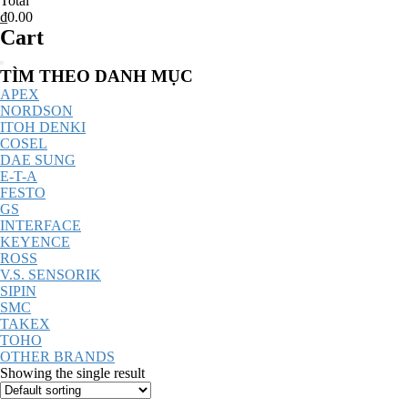
Total
₫0.00
Cart
Catalog
TÌM THEO DANH MỤC
Menu
APEX
NORDSON
ITOH DENKI
COSEL
DAE SUNG
E-T-A
FESTO
GS
INTERFACE
KEYENCE
ROSS
V.S. SENSORIK
SIPIN
SMC
TAKEX
TOHO
OTHER BRANDS
Showing the single result