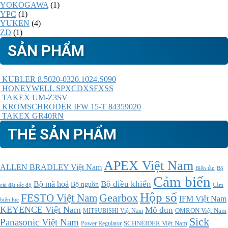
YOKOGAWA
(1)
YPC
(1)
YUKEN
(4)
ZD
(1)
SẢN PHẨM
KUBLER 8.5020-0320.1024.S090
HONEYWELL SPXCDXSFXSS
TAKEX UM-Z3SV
KROMSCHRODER IFW 15-T 84359020
TAKEX GR40RN
THẺ SẢN PHẨM
APEX Việt Nam
ALLEN BRADLEY Việt Nam
Bộ
Biến tần
Cảm biến
Bộ điều khiển
Bộ mã hoá
Bộ nguồn
cài đặt tốc độ
Cảm
Hộp số
Gearbox
FESTO Việt Nam
IFM Việt Nam
biến lực
KEYENCE Việt Nam
Mô đun
MITSUBISHI Việt Nam
OMRON Việt Nam
Sick
Panasonic Việt Nam
SCHNEIDER Việt Nam
Power Regulator