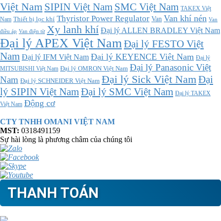
Việt Nam
SMC Việt Nam
SIPIN Việt Nam
TAKEX Việt
Thyristor Power Regulator
Van khí nén
Thiết bị lọc khí
Van
Nam
Van
Xy lanh khí
Đại lý ALLEN BRADLEY Việt Nam
điều áp
Van điện từ
Đại lý APEX Việt Nam
Đại lý FESTO Việt
Nam
Đại lý KEYENCE Việt Nam
Đại lý IFM Việt Nam
Đại lý
Đại lý Panasonic Việt
MITSUBISHI Việt Nam
Đại lý OMRON Việt Nam
Đại lý Sick Việt Nam
Đại
Nam
Đại lý SCHNEIDER Việt Nam
Đại lý SMC Việt Nam
lý SIPIN Việt Nam
Đại lý TAKEX
Động cơ
Việt Nam
CTY TNHH OMANI VIỆT NAM
MST:
0318491159
Sự hài lòng là phương châm của chúng tôi
THANH TOÁN