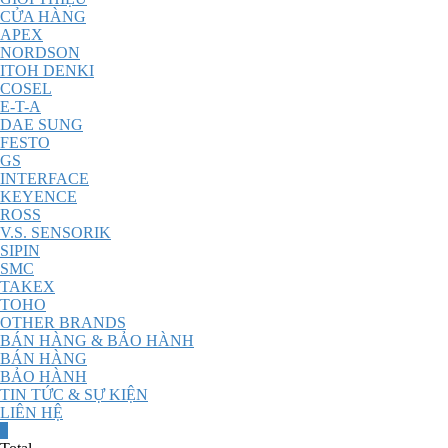
CỬA HÀNG
APEX
NORDSON
ITOH DENKI
COSEL
E-T-A
DAE SUNG
FESTO
GS
INTERFACE
KEYENCE
ROSS
V.S. SENSORIK
SIPIN
SMC
TAKEX
TOHO
OTHER BRANDS
BÁN HÀNG & BẢO HÀNH
BÁN HÀNG
BẢO HÀNH
TIN TỨC & SỰ KIỆN
LIÊN HỆ
0