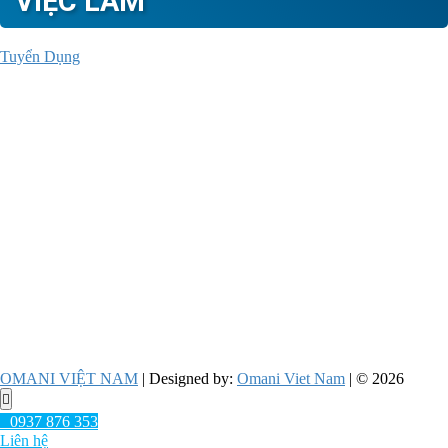
VIỆC LÀM
Tuyển Dụng
OMANI VIỆT NAM
| Designed by:
Omani Viet Nam
| © 2026
Go
to
0937 876 353
top
Liên hệ