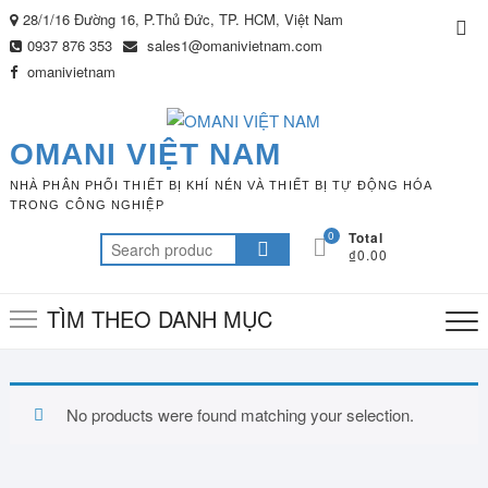
Skip
28/1/16 Đường 16, P.Thủ Đức, TP. HCM, Việt Nam
Top
to
0937 876 353
sales1@omanivietnam.com
Me
content
omanivietnam
OMANI VIỆT NAM
NHÀ PHÂN PHỐI THIẾT BỊ KHÍ NÉN VÀ THIẾT BỊ TỰ ĐỘNG HÓA
TRONG CÔNG NGHIỆP
0
Total
Search
₫0.00
for:
TÌM THEO DANH MỤC
No products were found matching your selection.