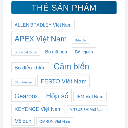
THẺ SẢN PHẨM
ALLEN BRADLEY Việt Nam
APEX Việt Nam
Biến tần
Bộ mã hoá
Bộ nguồn
Bộ cài đặt tốc độ
Cảm biến
Bộ điều khiển
FESTO Việt Nam
Cảm biến lực
Hộp số
Gearbox
IFM Việt Nam
KEYENCE Việt Nam
MITSUBISHI Việt Nam
Mô đun
OMRON Việt Nam