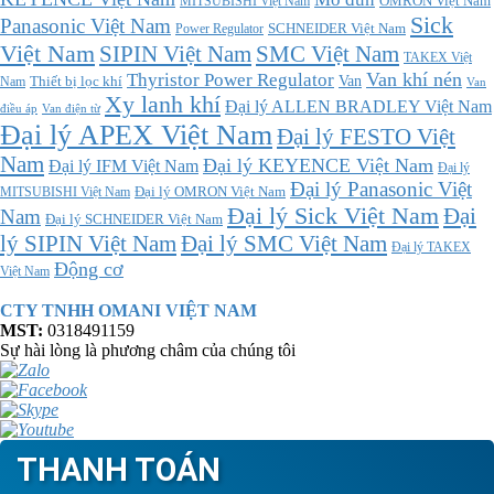
MITSUBISHI Việt Nam
OMRON Việt Nam
Sick
Panasonic Việt Nam
SCHNEIDER Việt Nam
Power Regulator
Việt Nam
SMC Việt Nam
SIPIN Việt Nam
TAKEX Việt
Thyristor Power Regulator
Van khí nén
Thiết bị lọc khí
Van
Nam
Van
Xy lanh khí
Đại lý ALLEN BRADLEY Việt Nam
điều áp
Van điện từ
Đại lý APEX Việt Nam
Đại lý FESTO Việt
Nam
Đại lý KEYENCE Việt Nam
Đại lý IFM Việt Nam
Đại lý
Đại lý Panasonic Việt
MITSUBISHI Việt Nam
Đại lý OMRON Việt Nam
Đại lý Sick Việt Nam
Đại
Nam
Đại lý SCHNEIDER Việt Nam
Đại lý SMC Việt Nam
lý SIPIN Việt Nam
Đại lý TAKEX
Động cơ
Việt Nam
CTY TNHH OMANI VIỆT NAM
MST:
0318491159
Sự hài lòng là phương châm của chúng tôi
THANH TOÁN