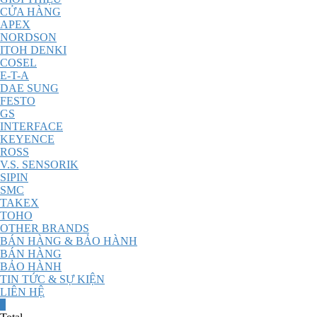
CỬA HÀNG
APEX
NORDSON
ITOH DENKI
COSEL
E-T-A
DAE SUNG
FESTO
GS
INTERFACE
KEYENCE
ROSS
V.S. SENSORIK
SIPIN
SMC
TAKEX
TOHO
OTHER BRANDS
BÁN HÀNG & BẢO HÀNH
BÁN HÀNG
BẢO HÀNH
TIN TỨC & SỰ KIỆN
LIÊN HỆ
0