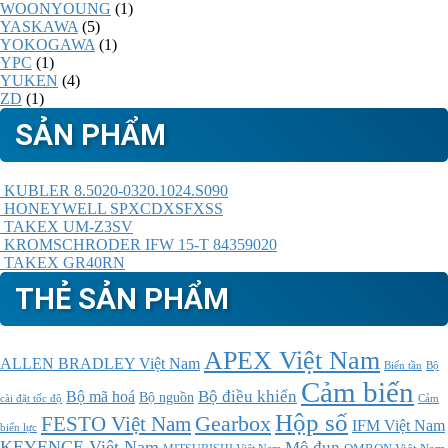
WOONYOUNG
(1)
YASKAWA
(5)
YOKOGAWA
(1)
YPC
(1)
YUKEN
(4)
ZD
(1)
SẢN PHẨM
KUBLER 8.5020-0320.1024.S090
HONEYWELL SPXCDXSFXSS
TAKEX UM-Z3SV
KROMSCHRODER IFW 15-T 84359020
TAKEX GR40RN
THẺ SẢN PHẨM
APEX Việt Nam
ALLEN BRADLEY Việt Nam
Bộ
Biến tần
Cảm biến
Bộ điều khiển
Bộ mã hoá
Bộ nguồn
cài đặt tốc độ
Cảm
Hộp số
Gearbox
FESTO Việt Nam
IFM Việt Nam
biến lực
KEYENCE Việt Nam
Mô đun