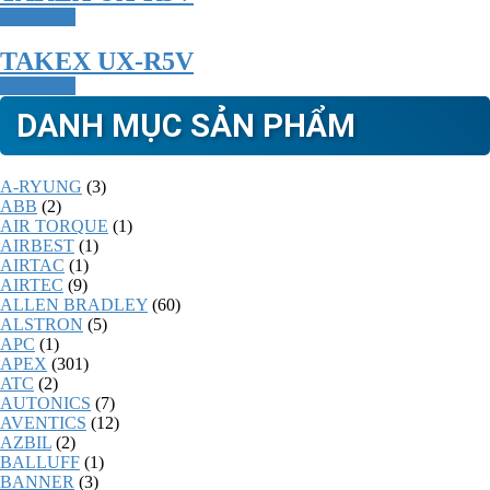
Read more
TAKEX UX-R5V
Read more
DANH MỤC SẢN PHẨM
A-RYUNG
(3)
ABB
(2)
AIR TORQUE
(1)
AIRBEST
(1)
AIRTAC
(1)
AIRTEC
(9)
ALLEN BRADLEY
(60)
ALSTRON
(5)
APC
(1)
APEX
(301)
ATC
(2)
AUTONICS
(7)
AVENTICS
(12)
AZBIL
(2)
BALLUFF
(1)
BANNER
(3)