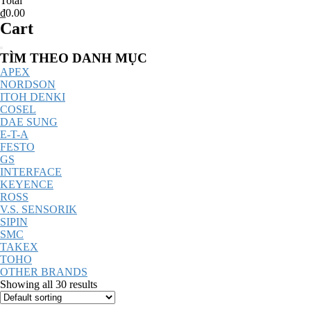
Total
₫0.00
Cart
Catalog
TÌM THEO DANH MỤC
Menu
APEX
NORDSON
ITOH DENKI
COSEL
DAE SUNG
E-T-A
FESTO
GS
INTERFACE
KEYENCE
ROSS
V.S. SENSORIK
SIPIN
SMC
TAKEX
TOHO
OTHER BRANDS
Showing all 30 results