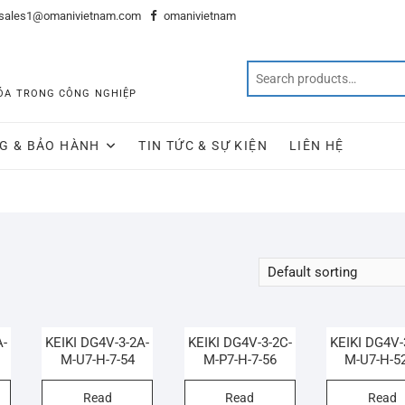
sales1@omanivietnam.com
omanivietnam
 HÓA TRONG CÔNG NGHIỆP
G & BẢO HÀNH
TIN TỨC & SỰ KIỆN
LIÊN HỆ
A-
KEIKI DG4V-3-2A-
KEIKI DG4V-3-2C-
KEIKI DG4V-
M-U7-H-7-54
M-P7-H-7-56
M-U7-H-5
Read
Read
Read