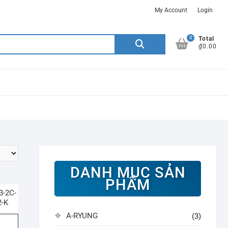
My Account
Login
0
Search
Total
₫0.00
for:
DANH MỤC SẢN
PHẨM
3-2C-
2-K
A-RYUNG
(3)