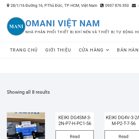
Skip
28/1/16 Đường 16, P.Thủ Đức, TP. HCM, Việt Nam
0937 876 353
to
content
OMANI VIỆT NAM
NHÀ PHÂN PHỐI THIẾT BỊ KHÍ NÉN VÀ THIẾT BỊ TỰ ĐỘNG
TRANG CHỦ
GIỚI THIỆU
CỬA HÀNG
BÁN HÀN
Showing all 8 results
KEIKI DG4SM-3-
KEIKI DG4V-3-2
2N-P7-H-PC1-56
M-P2-T-7-56
Read
Read