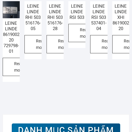
LEINE
LEINE
LEINE
LEINE
LEINE
LINDE
LINDE
LINDE
LINDE
LINDE
RHI 503
RHI 503
RSI 503
RSI 503
XHI
516176-
516176-
537401-
8619002
LEINE
05
28
04
20
LINDE
Read
8619002
more
20
Read
Read
Read
Rea
729798-
more
more
more
mor
01
Read
more
DANH MỤC SẢN PHẨM