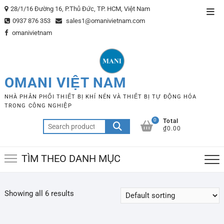
Skip
28/1/16 Đường 16, P.Thủ Đức, TP. HCM, Việt Nam
Top
to
0937 876 353
sales1@omanivietnam.com
Men
content
omanivietnam
OMANI VIỆT NAM
NHÀ PHÂN PHỐI THIẾT BỊ KHÍ NÉN VÀ THIẾT BỊ TỰ ĐỘNG HÓA
TRONG CÔNG NGHIỆP
0
Total
Search
₫0.00
for:
TÌM THEO DANH MỤC
Showing all 6 results