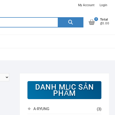
My Account
Login
0
Search
Total
₫0.00
for:
DANH MỤC SẢN
PHẨM
A-RYUNG
(3)