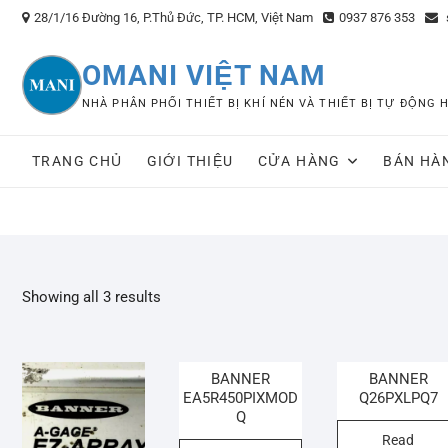
Skip
28/1/16 Đường 16, P.Thủ Đức, TP. HCM, Việt Nam
0937 876 353
to
content
OMANI VIỆT NAM
NHÀ PHÂN PHỐI THIẾT BỊ KHÍ NÉN VÀ THIẾT BỊ TỰ ĐỘNG
TRANG CHỦ
GIỚI THIỆU
CỬA HÀNG
BÁN HÀ
Showing all 3 results
BANNER
BANNER
EA5R450PIXMOD
Q26PXLPQ7
Q
Read