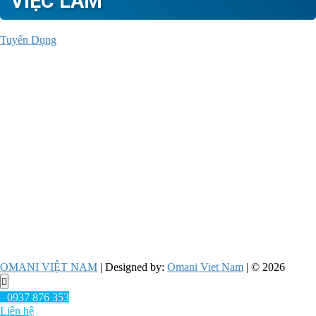
VIỆC LÀM
Tuyển Dụng
OMANI VIỆT NAM
| Designed by:
Omani Viet Nam
| © 2026
Go
to
0937 876 353
top
Liên hệ