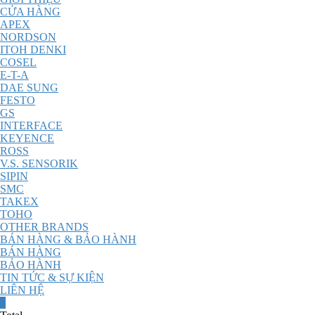
CỬA HÀNG
APEX
NORDSON
ITOH DENKI
COSEL
E-T-A
DAE SUNG
FESTO
GS
INTERFACE
KEYENCE
ROSS
V.S. SENSORIK
SIPIN
SMC
TAKEX
TOHO
OTHER BRANDS
BÁN HÀNG & BẢO HÀNH
BÁN HÀNG
BẢO HÀNH
TIN TỨC & SỰ KIỆN
LIÊN HỆ
0