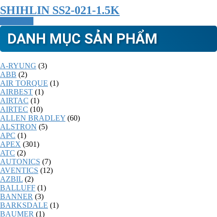
SHIHLIN SS2-021-1.5K
Read more
DANH MỤC SẢN PHẨM
A-RYUNG
(3)
ABB
(2)
AIR TORQUE
(1)
AIRBEST
(1)
AIRTAC
(1)
AIRTEC
(10)
ALLEN BRADLEY
(60)
ALSTRON
(5)
APC
(1)
APEX
(301)
ATC
(2)
AUTONICS
(7)
AVENTICS
(12)
AZBIL
(2)
BALLUFF
(1)
BANNER
(3)
BARKSDALE
(1)
BAUMER
(1)