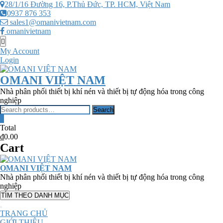
Skip
28/1/16 Đường 16, P.Thủ Đức, TP. HCM, Việt Nam
to
0937 876 353
content
sales1@omanivietnam.com
omanivietnam
Topbar
Menu
My Account
Login
OMANI VIỆT NAM
Nhà phân phối thiết bị khí nén và thiết bị tự động hóa trong công
nghiệp
Search
Search
for:
0
Total
₫0.00
Cart
OMANI VIỆT NAM
Nhà phân phối thiết bị khí nén và thiết bị tự động hóa trong công
nghiệp
TÌM THEO DANH MỤC
TRANG CHỦ
GIỚI THIỆU