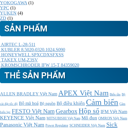
YOKOGAWA
(1)
YPC
(1)
YUKEN
(4)
ZD
(1)
SẢN PHẨM
AIRTEC L-28-511
KUBLER 8.5020-0320.1024.S090
HONEYWELL SPXCDXSFXSS
TAKEX UM-Z3SV
KROMSCHRODER IFW 15-T 84359020
THẺ SẢN PHẨM
APEX Việt Nam
ALLEN BRADLEY Việt Nam
Bộ
Biến tần
Cảm biến
Bộ điều khiển
Bộ mã hoá
Bộ nguồn
cài đặt tốc độ
Cảm
Hộp số
Gearbox
FESTO Việt Nam
IFM Việt Nam
biến lực
KEYENCE Việt Nam
Mô đun
MITSUBISHI Việt Nam
OMRON Việt Nam
Sick
Panasonic Việt Nam
SCHNEIDER Việt Nam
Power Regulator