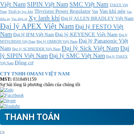
Việt Nam
SMC Việt Nam
SIPIN Việt Nam
TAKEX Việt
Thyristor Power Regulator
Van khí nén
Thiết bị lọc khí
Van
Nam
Van
Xy lanh khí
Đại lý ALLEN BRADLEY Việt Nam
điều áp
Van điện từ
Đại lý APEX Việt Nam
Đại lý FESTO Việt
Nam
Đại lý KEYENCE Việt Nam
Đại lý IFM Việt Nam
Đại lý
Đại lý Panasonic Việt
MITSUBISHI Việt Nam
Đại lý OMRON Việt Nam
Đại lý Sick Việt Nam
Đại
Nam
Đại lý SCHNEIDER Việt Nam
Đại lý SMC Việt Nam
lý SIPIN Việt Nam
Đại lý TAKEX
Động cơ
Việt Nam
CTY TNHH OMANI VIỆT NAM
MST:
0318491159
Sự hài lòng là phương châm của chúng tôi
THANH TOÁN