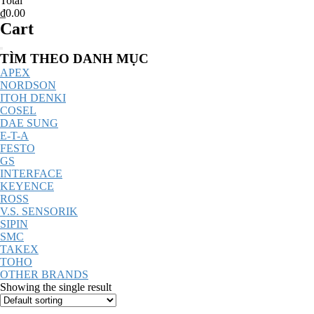
Total
₫0.00
Cart
Catalog
TÌM THEO DANH MỤC
Menu
APEX
NORDSON
ITOH DENKI
COSEL
DAE SUNG
E-T-A
FESTO
GS
INTERFACE
KEYENCE
ROSS
V.S. SENSORIK
SIPIN
SMC
TAKEX
TOHO
OTHER BRANDS
Showing the single result