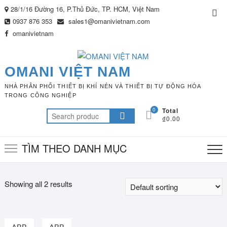
Skip
28/1/16 Đường 16, P.Thủ Đức, TP. HCM, Việt Nam
Top
to
0937 876 353
sales1@omanivietnam.com
Me
content
omanivietnam
OMANI VIỆT NAM
NHÀ PHÂN PHỐI THIẾT BỊ KHÍ NÉN VÀ THIẾT BỊ TỰ ĐỘNG HÓA
TRONG CÔNG NGHIỆP
0
Total
Search
₫0.00
for:
TÌM THEO DANH MỤC
Showing all 2 results