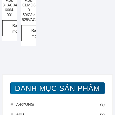
ABB
ABB
3HAC04
CLMD6
6664-
3
001
50KVar
525VAC
Read
Read
more
more
DANH MỤC SẢN PHẨM
A-RYUNG
(3)
ABB
(2)