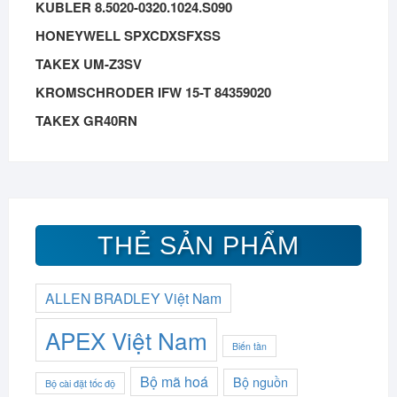
KUBLER 8.5020-0320.1024.S090
HONEYWELL SPXCDXSFXSS
TAKEX UM-Z3SV
KROMSCHRODER IFW 15-T 84359020
TAKEX GR40RN
THẺ SẢN PHẨM
ALLEN BRADLEY Việt Nam
APEX Việt Nam
Biến tần
Bộ mã hoá
Bộ nguồn
Bộ cài đặt tốc độ