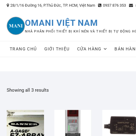
Skip
28/1/16 Đường 16, P.Thủ Đức, TP. HCM, Việt Nam
0937 876 353
to
content
OMANI VIỆT NAM
NHÀ PHÂN PHỐI THIẾT BỊ KHÍ NÉN VÀ THIẾT BỊ TỰ ĐỘNG
TRANG CHỦ
GIỚI THIỆU
CỬA HÀNG
BÁN HÀN
Showing all 3 results