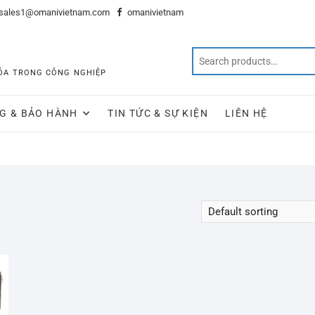
sales1@omanivietnam.com
omanivietnam
 HÓA TRONG CÔNG NGHIỆP
G & BẢO HÀNH
TIN TỨC & SỰ KIỆN
LIÊN HỆ