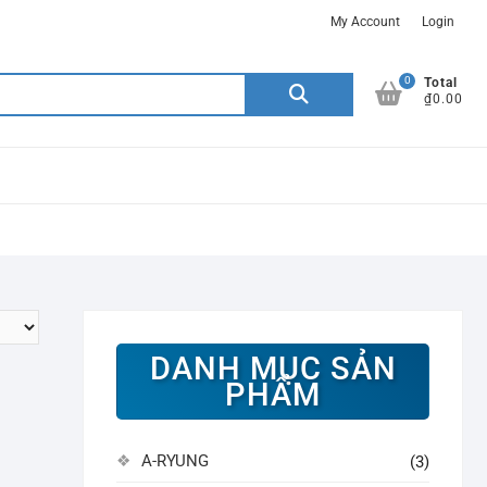
My Account
Login
0
Search
Total
₫0.00
for:
DANH MỤC SẢN
PHẨM
A-RYUNG
(3)