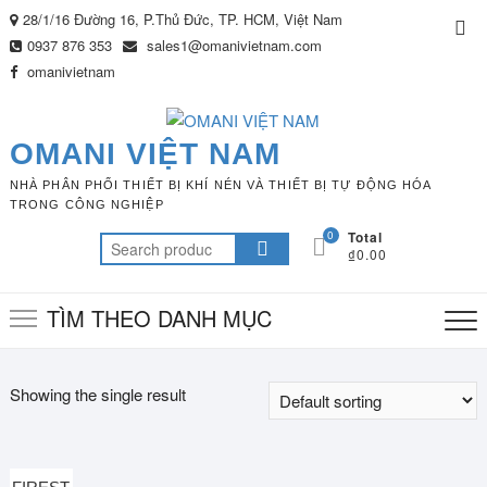
Skip
28/1/16 Đường 16, P.Thủ Đức, TP. HCM, Việt Nam
Top
to
0937 876 353
sales1@omanivietnam.com
Me
content
omanivietnam
OMANI VIỆT NAM
NHÀ PHÂN PHỐI THIẾT BỊ KHÍ NÉN VÀ THIẾT BỊ TỰ ĐỘNG HÓA
TRONG CÔNG NGHIỆP
0
Total
Search
₫0.00
for:
TÌM THEO DANH MỤC
Showing the single result