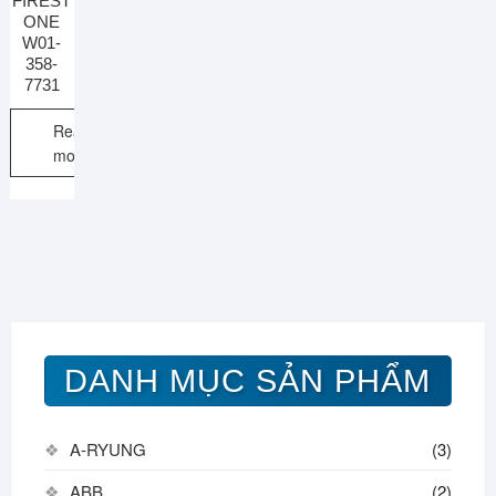
FIREST
ONE
W01-
358-
7731
Read
more
DANH MỤC SẢN PHẨM
A-RYUNG
(3)
ABB
(2)