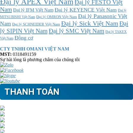
Đại lý APEX Việt Nam
Đại lý FESTO Việt
Nam
Đại lý KEYENCE Việt Nam
Đại lý IFM Việt Nam
Đại lý
Đại lý Panasonic Việt
MITSUBISHI Việt Nam
Đại lý OMRON Việt Nam
Đại lý Sick Việt Nam
Đại
Nam
Đại lý SCHNEIDER Việt Nam
Đại lý SMC Việt Nam
lý SIPIN Việt Nam
Đại lý TAKEX
Động cơ
Việt Nam
CTY TNHH OMANI VIỆT NAM
MST:
0318491159
Sự hài lòng là phương châm của chúng tôi
THANH TOÁN