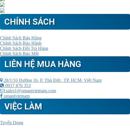
CHÍNH SÁCH
Chính Sách Bán Hàng
Chính Sách Bảo Hành
Chính Sách Đổi Trả Hàng
Chính Sách Bảo Mật
LIÊN HỆ MUA HÀNG
28/1/16 Đường 16, P. Thủ Đức, TP. HCM, Việt Nam
0937 876 353
sales1@omanivietnam.com
omanivietnam
VIỆC LÀM
Tuyển Dụng