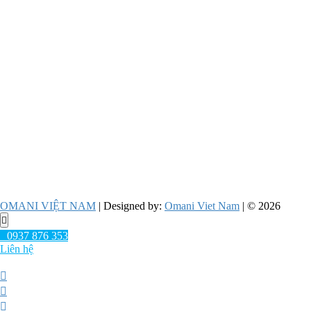
OMANI VIỆT NAM
| Designed by:
Omani Viet Nam
| © 2026
Go
to
0937 876 353
top
Liên hệ