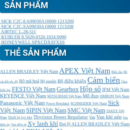
SẢN PHẨM
SICK C2C-EA09030A10000 1213209
SICK C2C-SA09030A10000 1213208
AIRTEC L-28-511
KUBLER 8.5020-0320.1024.S090
HONEYWELL SPXCDXSFXSS
THẺ SẢN PHẨM
APEX Việt Nam
ALLEN BRADLEY Việt Nam
Bộ
Biến tần
Cảm biến
Bộ điều khiển
Bộ mã hoá
Bộ nguồn
cài đặt tốc độ
Cảm
Hộp số
Gearbox
FESTO Việt Nam
IFM Việt Nam
biến lực
KEYENCE Việt Nam
Mô đun
MITSUBISHI Việt Nam
OMRON Việt Nam
Sick
Panasonic Việt Nam
SCHNEIDER Việt Nam
Power Regulator
Việt Nam
SMC Việt Nam
SIPIN Việt Nam
TAKEX Việt
Thyristor Power Regulator
Van khí nén
Thiết bị lọc khí
Van
Nam
Van
Xy lanh khí
Đại lý ALLEN BRADLEY Việt Nam
điều áp
Van điện từ