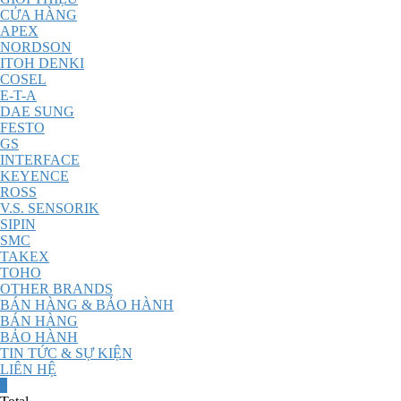
CỬA HÀNG
APEX
NORDSON
ITOH DENKI
COSEL
E-T-A
DAE SUNG
FESTO
GS
INTERFACE
KEYENCE
ROSS
V.S. SENSORIK
SIPIN
SMC
TAKEX
TOHO
OTHER BRANDS
BÁN HÀNG & BẢO HÀNH
BÁN HÀNG
BẢO HÀNH
TIN TỨC & SỰ KIỆN
LIÊN HỆ
0