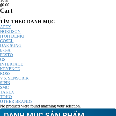
Total
₫0.00
Cart
Catalog
TÌM THEO DANH MỤC
Menu
APEX
NORDSON
ITOH DENKI
COSEL
DAE SUNG
E-T-A
FESTO
GS
INTERFACE
KEYENCE
ROSS
V.S. SENSORIK
SIPIN
SMC
TAKEX
TOHO
OTHER BRANDS
No products were found matching your selection.
DANH MỤC SẢN PHẨM