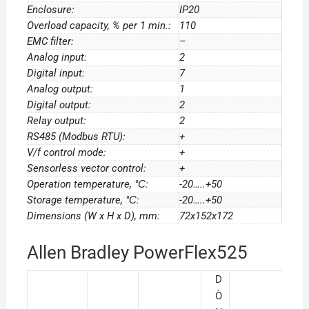
Enclosure:
IP20
Overload capacity, % per 1 min.:
110
EMC filter:
–
Analog input:
2
Digital input:
7
Analog output:
1
Digital output:
2
Relay output:
2
RS485 (Modbus RTU):
+
V/f control mode:
+
Sensorless vector control:
+
Operation temperature, °С:
-20…..+50
Storage temperature, °С:
-20…..+50
Dimensions (W x H x D), mm:
72x152x172
Allen Bradley PowerFlex525
D
Ò