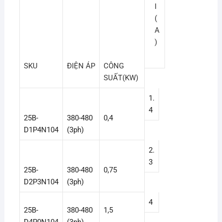
I
(
A
)
SKU
ĐIỆN ÁP
CÔNG
SUẤT(KW)
1.
4
25B-
380-480
0,4
D1P4N104
(3ph)
2.
3
25B-
380-480
0,75
D2P3N104
(3ph)
4
25B-
380-480
1,5
D4P0N104
(3ph)