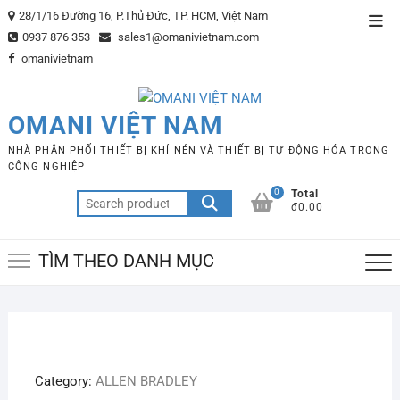
Skip
28/1/16 Đường 16, P.Thủ Đức, TP. HCM, Việt Nam
Top
to
0937 876 353
sales1@omanivietnam.com
Men
content
omanivietnam
OMANI VIỆT NAM
NHÀ PHÂN PHỐI THIẾT BỊ KHÍ NÉN VÀ THIẾT BỊ TỰ ĐỘNG HÓA TRONG
CÔNG NGHIỆP
0
Total
Search
₫0.00
for:
TÌM THEO DANH MỤC
Category:
ALLEN BRADLEY