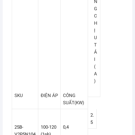
N
G
C
H
Ị
U
T
Ả
I
(
A
)
SKU
ĐIỆN ÁP
CÔNG
SUẤT(KW)
2.
5
25B-
100-120
0,4
V2P5N104
(1ph)