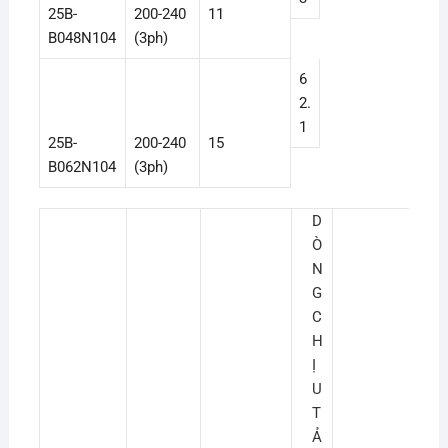
25B-
200-240
11
B048N104
(3ph)
6
2.
1
25B-
200-240
15
B062N104
(3ph)
D
Ò
N
G
C
H
Ị
U
T
Ả