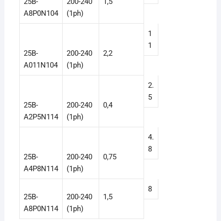
25B-
200-240
1,5
A8P0N104
(1ph)
1
1
25B-
200-240
2,2
A011N104
(1ph)
2.
5
25B-
200-240
0,4
A2P5N114
(1ph)
4.
8
25B-
200-240
0,75
A4P8N114
(1ph)
8
25B-
200-240
1,5
A8P0N114
(1ph)