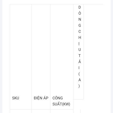
D
Ò
N
G
C
H
Ị
U
T
Ả
I
(
A
)
SKU
ĐIỆN ÁP
CÔNG
SUẤT(KW)