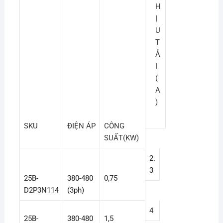
H
Ị
U
T
Ả
I
(
A
)
SKU
ĐIỆN ÁP
CÔNG
SUẤT(KW)
2.
3
25B-
380-480
0,75
D2P3N114
(3ph)
4
25B-
380-480
1,5