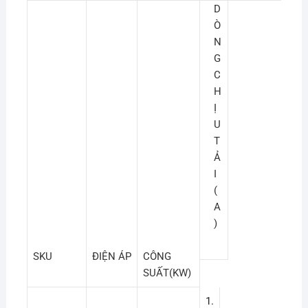
D
Ò
N
G
C
H
Ị
U
T
Ả
I
(
A
)
SKU
ĐIỆN ÁP
CÔNG
SUẤT(KW)
1.