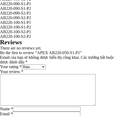
AB220-090-S1-P1
AB220-090-S1-P2
AB220-090-S2-P1
AB220-090-S2-P2
AB220-100-S1-P1
AB220-100-S1-P2
AB220-100-S2-P1
AB220-100-S2-P2
Reviews
There are no reviews yet.
Be the first to review “APEX AB220-050-S1-P1”
Email của bạn sẽ không được hiển thị công khai.
Các trường bắt buộc
được đánh dấu
*
Your rating
*
Your review
*
Name
*
Email
*