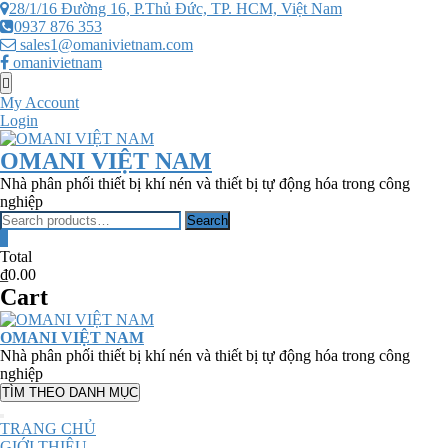
Skip
28/1/16 Đường 16, P.Thủ Đức, TP. HCM, Việt Nam
to
0937 876 353
content
sales1@omanivietnam.com
omanivietnam
Topbar
Menu
My Account
Login
OMANI VIỆT NAM
Nhà phân phối thiết bị khí nén và thiết bị tự động hóa trong công
nghiệp
Search
Search
for:
0
Total
₫0.00
Cart
OMANI VIỆT NAM
Nhà phân phối thiết bị khí nén và thiết bị tự động hóa trong công
nghiệp
TÌM THEO DANH MỤC
TRANG CHỦ
GIỚI THIỆU