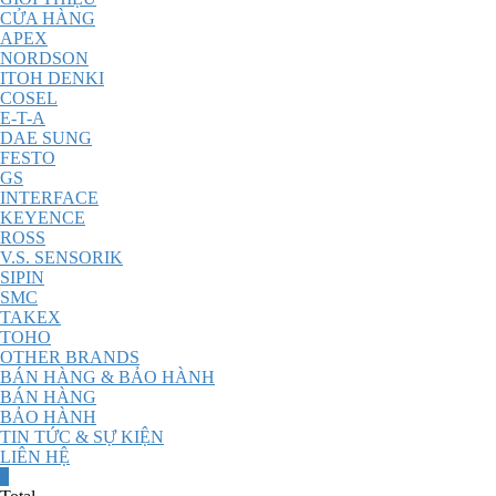
CỬA HÀNG
APEX
NORDSON
ITOH DENKI
COSEL
E-T-A
DAE SUNG
FESTO
GS
INTERFACE
KEYENCE
ROSS
V.S. SENSORIK
SIPIN
SMC
TAKEX
TOHO
OTHER BRANDS
BÁN HÀNG & BẢO HÀNH
BÁN HÀNG
BẢO HÀNH
TIN TỨC & SỰ KIỆN
LIÊN HỆ
0