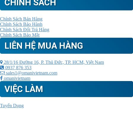
CHÍNH SÁCH
Chính Sách Bán Hàng
Chính Sách Bảo Hành
Chính Sách Đổi Trả Hàng
Chính Sách Bảo Mật
LIÊN HỆ MUA HÀNG
28/1/16 Đường 16, P. Thủ Đức, TP. HCM, Việt Nam
0937 876 353
sales1@omanivietnam.com
omanivietnam
VIỆC LÀM
Tuyển Dụng