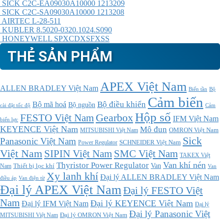
SICK C2C-EA09030A10000 1213209
SICK C2C-SA09030A10000 1213208
AIRTEC L-28-511
KUBLER 8.5020-0320.1024.S090
HONEYWELL SPXCDXSFXSS
THẺ SẢN PHẨM
APEX Việt Nam
ALLEN BRADLEY Việt Nam
Bộ
Biến tần
Cảm biến
Bộ điều khiển
Bộ mã hoá
Bộ nguồn
cài đặt tốc độ
Cảm
Hộp số
Gearbox
FESTO Việt Nam
IFM Việt Nam
biến lực
KEYENCE Việt Nam
Mô đun
MITSUBISHI Việt Nam
OMRON Việt Nam
Sick
Panasonic Việt Nam
SCHNEIDER Việt Nam
Power Regulator
Việt Nam
SMC Việt Nam
SIPIN Việt Nam
TAKEX Việt
Thyristor Power Regulator
Van khí nén
Thiết bị lọc khí
Van
Nam
Van
Xy lanh khí
Đại lý ALLEN BRADLEY Việt Nam
điều áp
Van điện từ
Đại lý APEX Việt Nam
Đại lý FESTO Việt
Nam
Đại lý KEYENCE Việt Nam
Đại lý IFM Việt Nam
Đại lý
Đại lý Panasonic Việt
MITSUBISHI Việt Nam
Đại lý OMRON Việt Nam