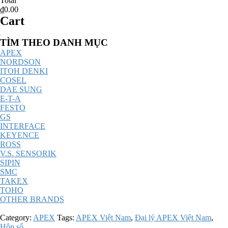
Total
₫0.00
Cart
Catalog
TÌM THEO DANH MỤC
Menu
APEX
NORDSON
ITOH DENKI
COSEL
DAE SUNG
E-T-A
FESTO
GS
INTERFACE
KEYENCE
ROSS
V.S. SENSORIK
SIPIN
SMC
TAKEX
TOHO
OTHER BRANDS
Category:
APEX
Tags:
APEX Việt Nam
,
Đại lý APEX Việt Nam
,
Hộp số