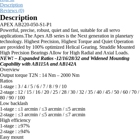
Description
Reviews (0)
Description
APEX AB220-050-S1-P1
Powerful, precise, robust, quiet and fast, suitable for all servo
applications.The Apex AB series is the Next generation in planetary
technology. Highest Precision, Highest Torque and Quiet Operation
are provided by 100% optimized Helical Gearing. Straddle Mounted
High Precision Bearings Allow for High Radial and Axial Loads.
NEW! – Expanded Ratios -12/16/28/32 and Widened Mounting
Capability with AB115A and AB142A
Overview
Output torque T2N : 14 Nm – 2000 Nm
Ratios
1-stage : 3 / 4 / 5 / 6 / 7 / 8 / 9 / 10
2-stage : 12 / 15 / 16 / 20 / 25 / 28 / 30 / 32 / 35 / 40 / 45 / 50 / 60 / 70 /
80 / 90 / 100
Low backlash
1-stage : ≤1 arcmin / ≤3 arcmin / ≤5 arcmin
2-stage : ≤3 arcmin / ≤5 arcmin / ≤7 arcmin
High efficiency
1-stage : ≥97%
2-stage : ≥94%
Easy mount