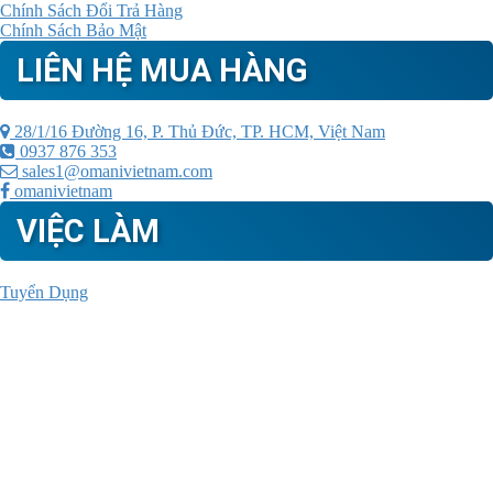
Chính Sách Đổi Trả Hàng
Chính Sách Bảo Mật
LIÊN HỆ MUA HÀNG
28/1/16 Đường 16, P. Thủ Đức, TP. HCM, Việt Nam
0937 876 353
sales1@omanivietnam.com
omanivietnam
VIỆC LÀM
Tuyển Dụng