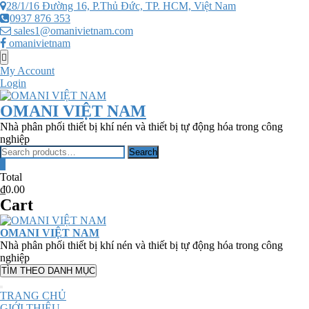
Skip
28/1/16 Đường 16, P.Thủ Đức, TP. HCM, Việt Nam
to
0937 876 353
content
sales1@omanivietnam.com
omanivietnam
Topbar
Menu
My Account
Login
OMANI VIỆT NAM
Nhà phân phối thiết bị khí nén và thiết bị tự động hóa trong công
nghiệp
Search
Search
for:
0
Total
₫0.00
Cart
OMANI VIỆT NAM
Nhà phân phối thiết bị khí nén và thiết bị tự động hóa trong công
nghiệp
TÌM THEO DANH MỤC
TRANG CHỦ
GIỚI THIỆU