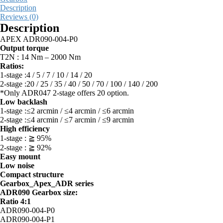
Description
Reviews (0)
Description
APEX ADR090-004-P0
Output torque
T2N : 14 Nm – 2000 Nm
Ratios:
1-stage :4 / 5 / 7 / 10 / 14 / 20
2-stage :20 / 25 / 35 / 40 / 50 / 70 / 100 / 140 / 200
*Only ADR047 2-stage offers 20 option.
Low backlash
1-stage :≤2 arcmin / ≤4 arcmin / ≤6 arcmin
2-stage :≤4 arcmin / ≤7 arcmin / ≤9 arcmin
High efficiency
1-stage : ≧ 95%
2-stage : ≧ 92%
Easy mount
Low noise
Compact structure
Gearbox_Apex_ADR series
ADR090 Gearbox size:
Ratio 4:1
ADR090-004-P0
ADR090-004-P1