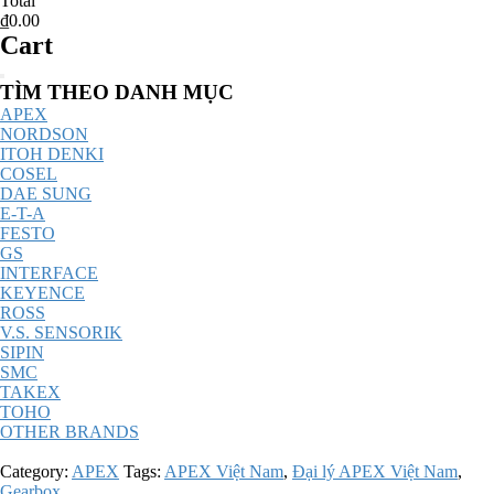
Total
₫0.00
Cart
Catalog
TÌM THEO DANH MỤC
Menu
APEX
NORDSON
ITOH DENKI
COSEL
DAE SUNG
E-T-A
FESTO
GS
INTERFACE
KEYENCE
ROSS
V.S. SENSORIK
SIPIN
SMC
TAKEX
TOHO
OTHER BRANDS
Category:
APEX
Tags:
APEX Việt Nam
,
Đại lý APEX Việt Nam
,
Gearbox