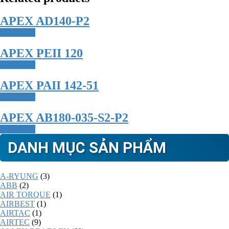
APEX AD140-P2
Read more
APEX PEII 120
Read more
APEX PAII 142-51
Read more
APEX AB180-035-S2-P2
Read more
DANH MỤC SẢN PHẨM
A-RYUNG
(3)
ABB
(2)
AIR TORQUE
(1)
AIRBEST
(1)
AIRTAC
(1)
AIRTEC
(9)