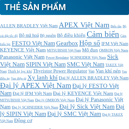
THẺ SẢN PHẨM
APEX Việt Nam
ALLEN BRADLEY Việt Nam
Bộ
Biến tần
Cảm biến
Bộ điều khiển
Bộ mã hoá
Bộ nguồn
cài đặt tốc độ
Cảm
Hộp số
Gearbox
FESTO Việt Nam
IFM Việt Nam
biến lực
KEYENCE Việt Nam
Mô đun
MITSUBISHI Việt Nam
OMRON Việt Nam
Sick
Panasonic Việt Nam
SCHNEIDER Việt Nam
Power Regulator
Việt Nam
SMC Việt Nam
SIPIN Việt Nam
TAKEX Việt
Thyristor Power Regulator
Van khí nén
Thiết bị lọc khí
Van
Nam
Van
Xy lanh khí
Đại lý ALLEN BRADLEY Việt Nam
điều áp
Van điện từ
Đại lý APEX Việt Nam
Đại lý FESTO Việt
Nam
Đại lý KEYENCE Việt Nam
Đại lý IFM Việt Nam
Đại lý
Đại lý Panasonic Việt
MITSUBISHI Việt Nam
Đại lý OMRON Việt Nam
Đại lý Sick Việt Nam
Đại
Nam
Đại lý SCHNEIDER Việt Nam
Đại lý SMC Việt Nam
lý SIPIN Việt Nam
Đại lý TAKEX
Động cơ
Việt Nam