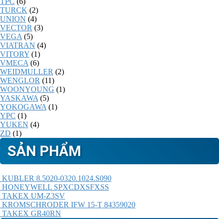
TPC
(6)
TURCK
(2)
UNION
(4)
VECTOR
(3)
VEGA
(5)
VIATRAN
(4)
VITORY
(1)
VMECA
(6)
WEIDMULLER
(2)
WENGLOR
(11)
WOONYOUNG
(1)
YASKAWA
(5)
YOKOGAWA
(1)
YPC
(1)
YUKEN
(4)
ZD
(1)
SẢN PHẨM
KUBLER 8.5020-0320.1024.S090
HONEYWELL SPXCDXSFXSS
TAKEX UM-Z3SV
KROMSCHRODER IFW 15-T 84359020
TAKEX GR40RN