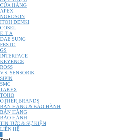
CỬA HÀNG
APEX
NORDSON
ITOH DENKI
COSEL
E-T-A
DAE SUNG
FESTO
GS
INTERFACE
KEYENCE
ROSS
V.S. SENSORIK
SIPIN
SMC
TAKEX
TOHO
OTHER BRANDS
BÁN HÀNG & BẢO HÀNH
BÁN HÀNG
BẢO HÀNH
TIN TỨC & SỰ KIỆN
LIÊN HỆ
0