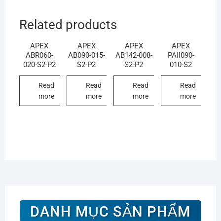
Related products
APEX
APEX
APEX
APEX
ABR060-
AB090-015-
AB142-008-
PAII090-
020-S2-P2
S2-P2
S2-P2
010-S2
Read
Read
Read
Read
more
more
more
more
DANH MỤC SẢN PHẨM