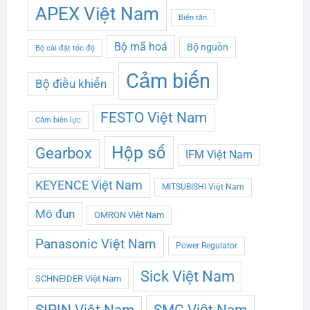
APEX Việt Nam
Biến tần
Bộ mã hoá
Bộ nguồn
Bộ cài đặt tốc độ
Cảm biến
Bộ điều khiển
FESTO Việt Nam
Cảm biến lực
Hộp số
Gearbox
IFM Việt Nam
KEYENCE Việt Nam
MITSUBISHI Việt Nam
Mô đun
OMRON Việt Nam
Panasonic Việt Nam
Power Regulator
Sick Việt Nam
SCHNEIDER Việt Nam
SMC Việt Nam