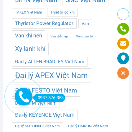
SIPIN Việt Nam
Thiết bị lọc khí
TAKEX Việt Nam
Thyristor Power Regulator
Van
Van khí nén
Van điều áp
Van điện từ
Xy lanh khí
Đại lý ALLEN BRADLEY Việt Nam
Đại lý APEX Việt Nam
Đại lý FESTO Việt Nam
0937 876 353
Đại lý IFM Việt Nam
Đại lý KEYENCE Việt Nam
Đại lý OMRON Việt Nam
Đại lý MITSUBISHI Việt Nam