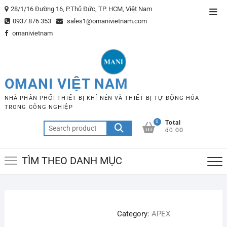
Skip
28/1/16 Đường 16, P.Thủ Đức, TP. HCM, Việt Nam
Top
to
0937 876 353
sales1@omanivietnam.com
Men
content
omanivietnam
OMANI VIỆT NAM
NHÀ PHÂN PHỐI THIẾT BỊ KHÍ NÉN VÀ THIẾT BỊ TỰ ĐỘNG HÓA
TRONG CÔNG NGHIỆP
0
Total
Search
₫0.00
for:
TÌM THEO DANH MỤC
Category:
APEX