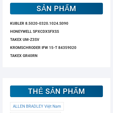
SẢN PHẨM
KUBLER 8.5020-0320.1024.S090
HONEYWELL SPXCDXSFXSS
TAKEX UM-Z3SV
KROMSCHRODER IFW 15-T 84359020
TAKEX GR40RN
THẺ SẢN PHẨM
ALLEN BRADLEY Việt Nam