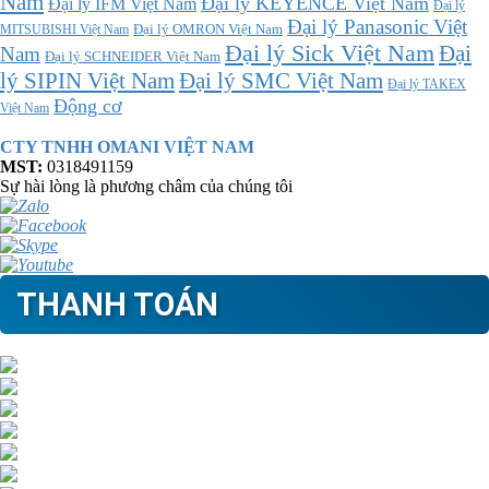
Nam
Đại lý KEYENCE Việt Nam
Đại lý IFM Việt Nam
Đại lý
Đại lý Panasonic Việt
MITSUBISHI Việt Nam
Đại lý OMRON Việt Nam
Đại lý Sick Việt Nam
Đại
Nam
Đại lý SCHNEIDER Việt Nam
Đại lý SMC Việt Nam
lý SIPIN Việt Nam
Đại lý TAKEX
Động cơ
Việt Nam
CTY TNHH OMANI VIỆT NAM
MST:
0318491159
Sự hài lòng là phương châm của chúng tôi
THANH TOÁN