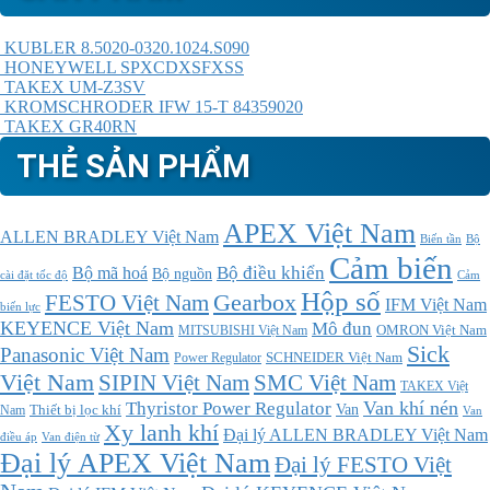
KUBLER 8.5020-0320.1024.S090
HONEYWELL SPXCDXSFXSS
TAKEX UM-Z3SV
KROMSCHRODER IFW 15-T 84359020
TAKEX GR40RN
THẺ SẢN PHẨM
APEX Việt Nam
ALLEN BRADLEY Việt Nam
Bộ
Biến tần
Cảm biến
Bộ điều khiển
Bộ mã hoá
Bộ nguồn
cài đặt tốc độ
Cảm
Hộp số
Gearbox
FESTO Việt Nam
IFM Việt Nam
biến lực
KEYENCE Việt Nam
Mô đun
MITSUBISHI Việt Nam
OMRON Việt Nam
Sick
Panasonic Việt Nam
SCHNEIDER Việt Nam
Power Regulator
Việt Nam
SMC Việt Nam
SIPIN Việt Nam
TAKEX Việt
Thyristor Power Regulator
Van khí nén
Thiết bị lọc khí
Van
Nam
Van
Xy lanh khí
Đại lý ALLEN BRADLEY Việt Nam
điều áp
Van điện từ
Đại lý APEX Việt Nam
Đại lý FESTO Việt