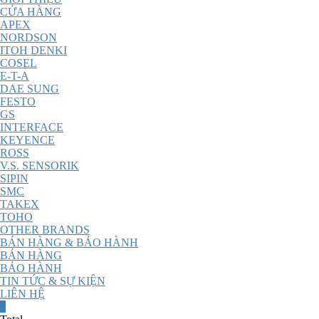
CỬA HÀNG
APEX
NORDSON
ITOH DENKI
COSEL
E-T-A
DAE SUNG
FESTO
GS
INTERFACE
KEYENCE
ROSS
V.S. SENSORIK
SIPIN
SMC
TAKEX
TOHO
OTHER BRANDS
BÁN HÀNG & BẢO HÀNH
BÁN HÀNG
BẢO HÀNH
TIN TỨC & SỰ KIỆN
LIÊN HỆ
0