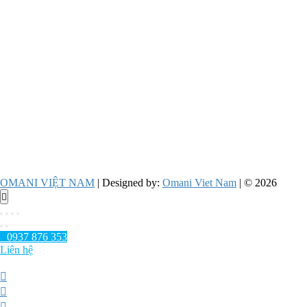
OMANI VIỆT NAM
| Designed by:
Omani Viet Nam
| © 2026
Go
to
top
0937 876 353
Liên hệ