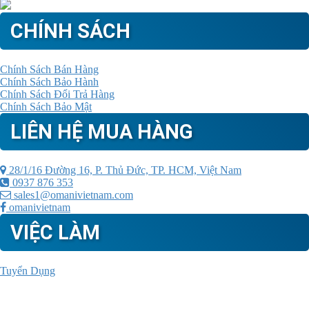
CHÍNH SÁCH
Chính Sách Bán Hàng
Chính Sách Bảo Hành
Chính Sách Đổi Trả Hàng
Chính Sách Bảo Mật
LIÊN HỆ MUA HÀNG
28/1/16 Đường 16, P. Thủ Đức, TP. HCM, Việt Nam
0937 876 353
sales1@omanivietnam.com
omanivietnam
VIỆC LÀM
Tuyển Dụng