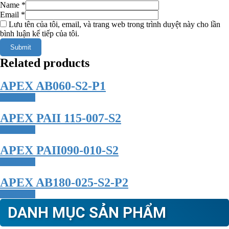
Name
*
Email
*
Lưu tên của tôi, email, và trang web trong trình duyệt này cho lần
bình luận kế tiếp của tôi.
Related products
APEX AB060-S2-P1
Read more
APEX PAII 115-007-S2
Read more
APEX PAII090-010-S2
Read more
APEX AB180-025-S2-P2
Read more
DANH MỤC SẢN PHẨM