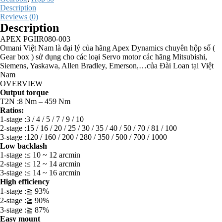
Description
Reviews (0)
Description
APEX PGIIR080-003
Omani Việt Nam là đại lý của hãng Apex Dynamics chuyên hộp số (
Gear box ) sử dụng cho các loại Servo motor các hãng Mitsubishi,
Siemens, Yaskawa, Allen Bradley, Emerson,…của Đài Loan tại Việt
Nam
OVERVIEW
Output torque
T2N :8 Nm – 459 Nm
Ratios:
1-stage :3 / 4 / 5 / 7 / 9 / 10
2-stage :15 / 16 / 20 / 25 / 30 / 35 / 40 / 50 / 70 / 81 / 100
3-stage :120 / 160 / 200 / 280 / 350 / 500 / 700 / 1000
Low backlash
1-stage :≤ 10 ~ 12 arcmin
2-stage :≤ 12 ~ 14 arcmin
3-stage :≤ 14 ~ 16 arcmin
High efficiency
1-stage :≧ 93%
2-stage :≧ 90%
3-stage :≧ 87%
Easy mount