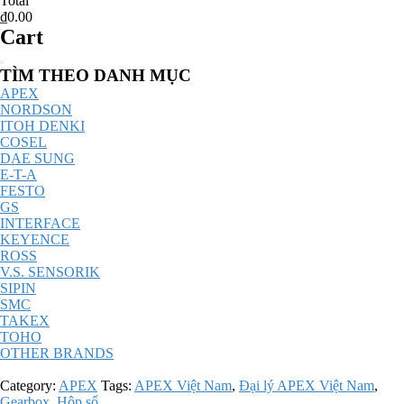
Total
₫0.00
Cart
Catalog
TÌM THEO DANH MỤC
Menu
APEX
NORDSON
ITOH DENKI
COSEL
DAE SUNG
E-T-A
FESTO
GS
INTERFACE
KEYENCE
ROSS
V.S. SENSORIK
SIPIN
SMC
TAKEX
TOHO
OTHER BRANDS
Category:
APEX
Tags:
APEX Việt Nam
,
Đại lý APEX Việt Nam
,
Gearbox
,
Hộp số