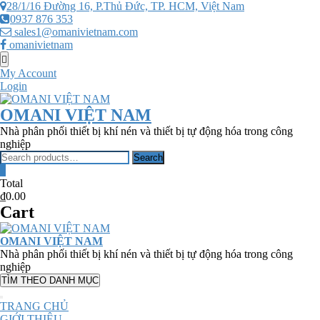
Skip
28/1/16 Đường 16, P.Thủ Đức, TP. HCM, Việt Nam
to
0937 876 353
content
sales1@omanivietnam.com
omanivietnam
Topbar
Menu
My Account
Login
OMANI VIỆT NAM
Nhà phân phối thiết bị khí nén và thiết bị tự động hóa trong công
nghiệp
Search
Search
for:
0
Total
₫0.00
Cart
OMANI VIỆT NAM
Nhà phân phối thiết bị khí nén và thiết bị tự động hóa trong công
nghiệp
TÌM THEO DANH MỤC
TRANG CHỦ
GIỚI THIỆU