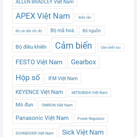
ALLEN BRADLEY Việt Nam
APEX Việt Nam
Biến tần
Bộ mã hoá
Bộ nguồn
Bộ cài đặt tốc độ
Cảm biến
Bộ điều khiển
Cảm biến lực
Gearbox
FESTO Việt Nam
Hộp số
IFM Việt Nam
KEYENCE Việt Nam
MITSUBISHI Việt Nam
Mô đun
OMRON Việt Nam
Panasonic Việt Nam
Power Regulator
Sick Việt Nam
SCHNEIDER Việt Nam