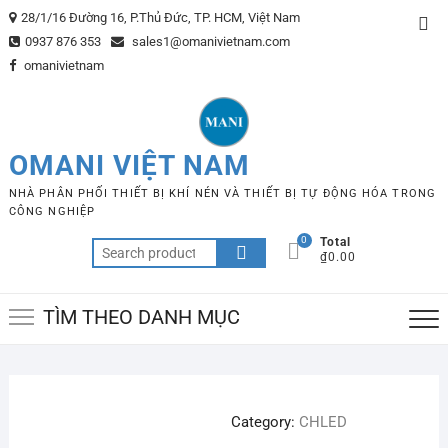
Skip
28/1/16 Đường 16, P.Thủ Đức, TP. HCM, Việt Nam
Top
to
0937 876 353
sales1@omanivietnam.com
Me
content
omanivietnam
OMANI VIỆT NAM
NHÀ PHÂN PHỐI THIẾT BỊ KHÍ NÉN VÀ THIẾT BỊ TỰ ĐỘNG HÓA TRONG
CÔNG NGHIỆP
0
Total
Search
₫0.00
for:
TÌM THEO DANH MỤC
Category:
CHLED