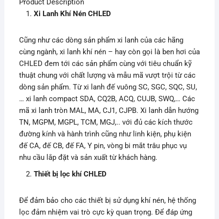
Product Description
Xi Lanh Khí Nén CHLED
Cũng như các dòng sản phẩm xi lanh của các hãng
cùng ngành, xi lanh khí nén – hay còn gọi là ben hơi của
CHLED đem tới các sản phẩm cùng với tiêu chuẩn kỹ
thuật chung với chất lượng và mẫu mã vượt trội từ các
dòng sản phẩm. Từ xi lanh đế vuông SC, SGC, SQC, SU,
… xi lanh compact SDA, CQ2B, ACQ, CUJB, SWQ,… Các
mã xi lanh tròn MAL, MA, CJ1, CJPB. Xi lanh dẫn hướng
TN, MGPM, MGPL, TCM, MGJ,.. với đủ các kích thước
đường kính và hành trình cũng như linh kiện, phụ kiện
đế CA, đế CB, đế FA, Y pin, vòng bi mắt trâu phục vụ
nhu cầu lắp đặt và sản xuất từ khách hàng.
Thiết bị lọc khí CHLED
Để đảm bảo cho các thiết bị sử dụng khí nén, hệ thống
lọc đảm nhiệm vai trò cực kỳ quan trọng. Để đáp ứng