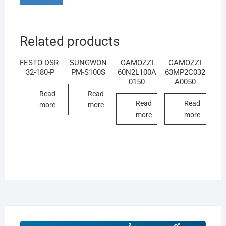
Related products
FESTO DSR-
SUNGWON
CAMOZZI
CAMOZZI
32-180-P
PM-S100S
60N2L100A
63MP2C032
0150
A0050
Read
Read
Read
Read
more
more
more
more