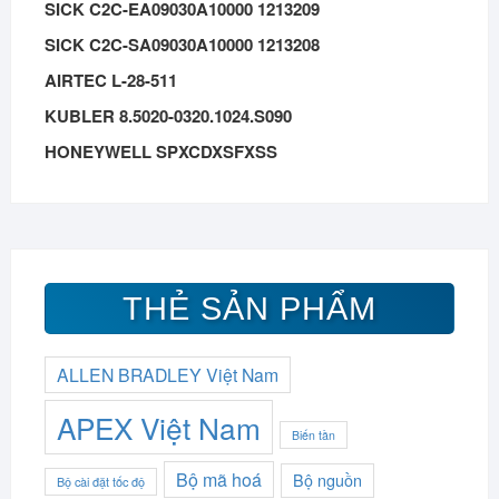
SICK C2C-EA09030A10000 1213209
SICK C2C-SA09030A10000 1213208
AIRTEC L-28-511
KUBLER 8.5020-0320.1024.S090
HONEYWELL SPXCDXSFXSS
THẺ SẢN PHẨM
ALLEN BRADLEY Việt Nam
APEX Việt Nam
Biến tần
Bộ mã hoá
Bộ nguồn
Bộ cài đặt tốc độ