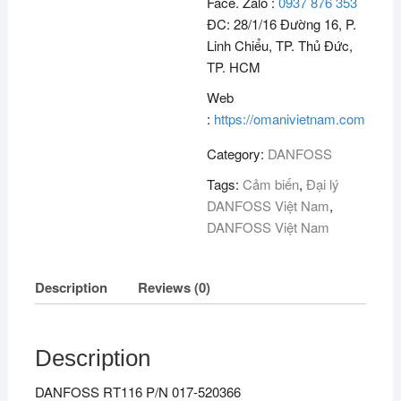
Face. Zalo :
0937 876 353
ĐC: 28/1/16 Đường 16, P.
Linh Chiểu, TP. Thủ Đức,
TP. HCM
Web
:
https://omanivietnam.com
Category:
DANFOSS
Tags:
Cảm biến
,
Đại lý
DANFOSS Việt Nam
,
DANFOSS Việt Nam
Description
Reviews (0)
Description
DANFOSS RT116 P/N 017-520366