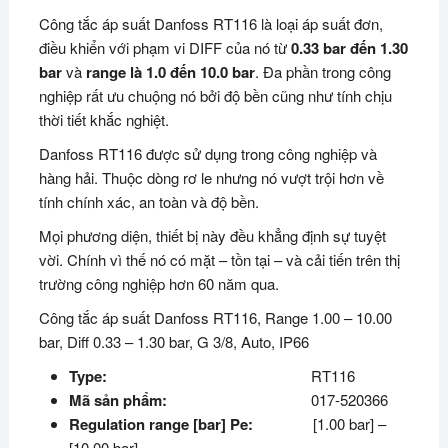
Công tắc áp suất Danfoss RT116 là loại áp suất đơn,
điều khiển với phạm vi DIFF của nó từ
0.33 bar đến 1.30
bar
và
range là 1.0 đến 10.0 bar
. Đa phần trong công
nghiệp rất ưu chuộng nó bởi độ bền cũng như tính chịu
thời tiết khắc nghiệt.
Danfoss RT116 được sử dụng trong công nghiệp và
hàng hải. Thuộc dòng rơ le nhưng nó vượt trội hơn về
tính chính xác, an toàn và độ bền.
Mọi phương diện, thiết bị này đều khẳng định sự tuyệt
vời. Chính vì thế nó có mặt – tồn tại – và cải tiến trên thị
trường công nghiệp hơn 60 năm qua.
Công tắc áp suất Danfoss RT116, Range 1.00 – 10.00
bar, Diff 0.33 – 1.30 bar, G 3/8, Auto, IP66
Type:
RT116
Mã sản phẩm:
017-520366
Regulation range [bar] Pe:
[1.00 bar] –
[10.00 bar]