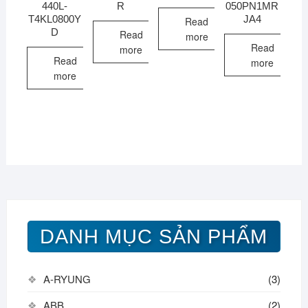
440L-
R
050PN1MR
T4KL0800Y
JA4
Read
D
Read
more
Read
more
Read
more
more
DANH MỤC SẢN PHẨM
A-RYUNG
(3)
ABB
(2)