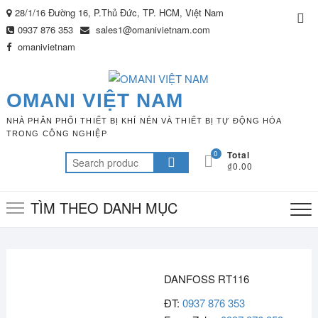
Skip
28/1/16 Đường 16, P.Thủ Đức, TP. HCM, Việt Nam
Top
to
0937 876 353
sales1@omanivietnam.com
Me
content
omanivietnam
OMANI VIỆT NAM
NHÀ PHÂN PHỐI THIẾT BỊ KHÍ NÉN VÀ THIẾT BỊ TỰ ĐỘNG HÓA
TRONG CÔNG NGHIỆP
0
Total
Search
₫0.00
for:
TÌM THEO DANH MỤC
DANFOSS RT116
ĐT:
0937 876 353