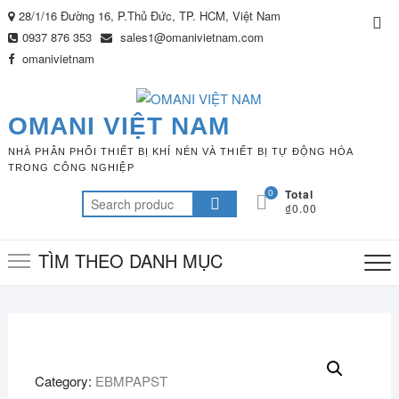
Skip
28/1/16 Đường 16, P.Thủ Đức, TP. HCM, Việt Nam
Top
to
0937 876 353
sales1@omanivietnam.com
Me
content
omanivietnam
OMANI VIỆT NAM
NHÀ PHÂN PHỐI THIẾT BỊ KHÍ NÉN VÀ THIẾT BỊ TỰ ĐỘNG HÓA
TRONG CÔNG NGHIỆP
0
Total
Search
₫0.00
for:
TÌM THEO DANH MỤC
Category:
EBMPAPST