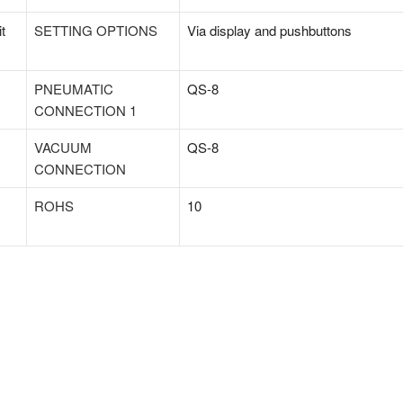
t
SETTING OPTIONS
Via display and pushbuttons
PNEUMATIC
QS-8
CONNECTION 1
VACUUM
QS-8
CONNECTION
ROHS
10