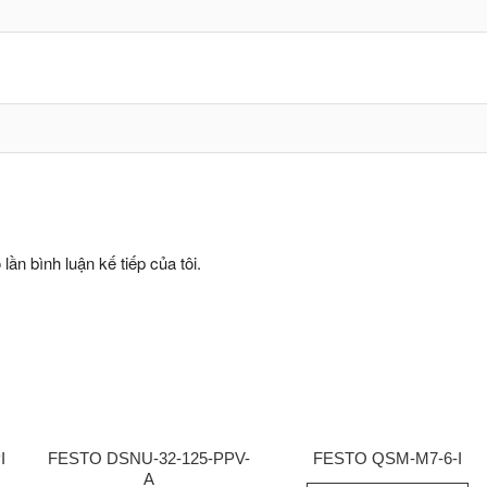
lần bình luận kế tiếp của tôi.
I
FESTO DSNU-32-125-PPV-
FESTO QSM-M7-6-I
A