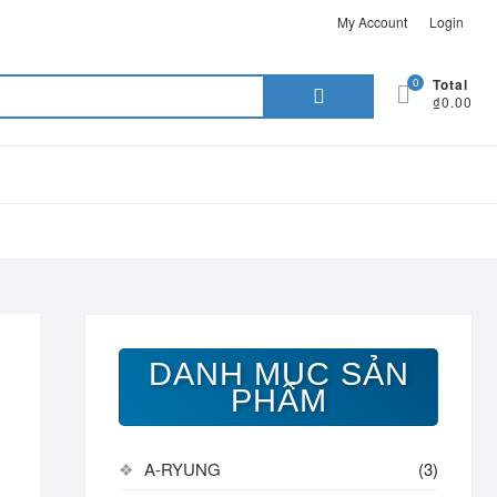
My Account
Login
Search
0
Total
₫0.00
for:
DANH MỤC SẢN
PHẨM
A-RYUNG
(3)