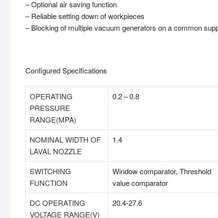
– Optional air saving function
– Reliable setting down of workpieces
– Blocking of multiple vacuum generators on a common supp
Configured Specifications
OPERATING
0.2～0.8
PRESSURE
RANGE(MPA)
NOMINAL WIDTH OF
1.4
LAVAL NOZZLE
SWITCHING
Window comparator, Threshold
FUNCTION
value comparator
DC OPERATING
20.4-27.6
VOLTAGE RANGE(V)