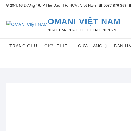
Skip
28/1/16 Đường 16, P.Thủ Đức, TP. HCM, Việt Nam
0937 876 353
to
content
OMANI VIỆT NAM
NHÀ PHÂN PHỐI THIẾT BỊ KHÍ NÉN VÀ THIẾ
TRANG CHỦ
GIỚI THIỆU
CỬA HÀNG
BÁN H