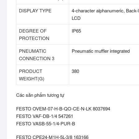
DISPLAY TYPE
4-character alphanumeric, Back-li
LCD
DEGREE OF
IP65
PROTECTION
PNEUMATIC
Pneumatic muffler integrated
CONNECTION 3
PRODUCT
380
WEIGHT(G)
Các sản phẩm tương tự
FESTO OVEM-07-H-B-QO-CE-N-LK 8037694
FESTO VAF-DB-1/4 547261
FESTO VASB-55-1/4-PUR-B
FESTO CPE24-M1H-5L-3/8 163166