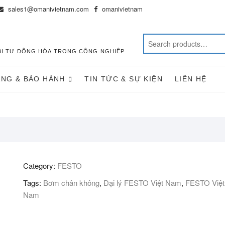
sales1@omanivietnam.com
omanivietnam
T BỊ TỰ ĐỘNG HÓA TRONG CÔNG NGHIỆP
ÀNG & BẢO HÀNH
TIN TỨC & SỰ KIỆN
LIÊN HỆ
Category:
FESTO
Tags:
Bơm chân không
,
Đại lý FESTO Việt Nam
,
FESTO Việt
Nam