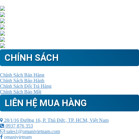
CHÍNH SÁCH
Chính Sách Bán Hàng
Chính Sách Bảo Hành
Chính Sách Đổi Trả Hàng
Chính Sách Bảo Mật
LIÊN HỆ MUA HÀNG
28/1/16 Đường 16, P. Thủ Đức, TP. HCM, Việt Nam
0937 876 353
sales1@omanivietnam.com
omanivietnam