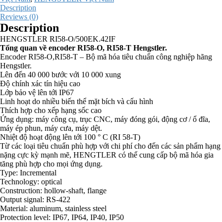
Description
Reviews (0)
Description
HENGSTLER RI58-O/500EK.42IF
Tổng quan về encoder RI58-O, RI58-T Hengstler.
Encoder RI58-O,RI58-T – Bộ mã hóa tiêu chuẩn công nghiệp hãng
Hengstler.
Lên đến 40 000 bước với 10 000 xung
Độ chính xác tín hiệu cao
Lớp bảo vệ lên tới IP67
Linh hoạt do nhiều biến thể mặt bích và cấu hình
Thích hợp cho xếp hạng sốc cao
Ứng dụng: máy công cụ, trục CNC, máy đóng gói, động cơ / ổ đĩa,
máy ép phun, máy cưa, máy dệt.
Nhiệt độ hoạt động lên tới 100 ° C (RI 58-T)
Từ các loại tiêu chuẩn phù hợp với chi phí cho đến các sản phẩm hạng
nặng cực kỳ mạnh mẽ, HENGTLER có thể cung cấp bộ mã hóa gia
tăng phù hợp cho mọi ứng dụng.
Type: Incremental
Technology: optical
Construction: hollow-shaft, flange
Output signal: RS-422
Material: aluminum, stainless steel
Protection level: IP67, IP64, IP40, IP50