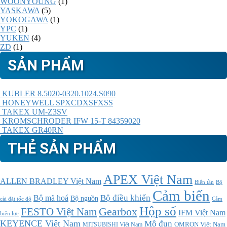
WOONYOUNG
(1)
YASKAWA
(5)
YOKOGAWA
(1)
YPC
(1)
YUKEN
(4)
ZD
(1)
SẢN PHẨM
KUBLER 8.5020-0320.1024.S090
HONEYWELL SPXCDXSFXSS
TAKEX UM-Z3SV
KROMSCHRODER IFW 15-T 84359020
TAKEX GR40RN
THẺ SẢN PHẨM
APEX Việt Nam
ALLEN BRADLEY Việt Nam
Bộ
Biến tần
Cảm biến
Bộ điều khiển
Bộ mã hoá
Bộ nguồn
cài đặt tốc độ
Cảm
Hộp số
Gearbox
FESTO Việt Nam
IFM Việt Nam
biến lực
KEYENCE Việt Nam
Mô đun
MITSUBISHI Việt Nam
OMRON Việt Nam