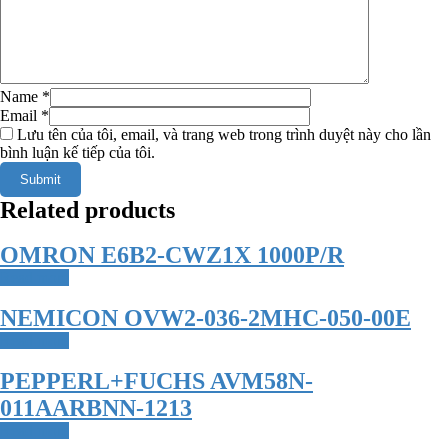
Name
*
Email
*
Lưu tên của tôi, email, và trang web trong trình duyệt này cho lần
bình luận kế tiếp của tôi.
Related products
OMRON E6B2-CWZ1X 1000P/R
Read more
NEMICON OVW2-036-2MHC-050-00E
Read more
PEPPERL+FUCHS AVM58N-
011AARBNN-1213
Read more