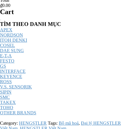
Total
₫0.00
Cart
Catalog
TÌM THEO DANH MỤC
Menu
APEX
NORDSON
ITOH DENKI
COSEL
DAE SUNG
E-T-A
FESTO
GS
INTERFACE
KEYENCE
ROSS
V.S. SENSORIK
SIPIN
SMC
TAKEX
TOHO
OTHER BRANDS
Category:
HENGSTLER
Tags:
Bộ mã hoá
,
Đại lý HENGSTLER
Việt Nam
,
HENGSTLER Việt Nam