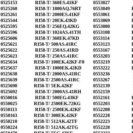
0525153
RI58-T/ 360ES.41KF
0553027
0525260
RI58-T/ 1800AQ.76RT
0553049
0525261
RI58-T/ 2000ES.41KF
0553061
0525544
RI58-T/ 20EK.43KD
0553069
0525595
RI58-T/ 256EQ.42KG
0553080
0525596
RI58-T/ 1024AS.41TH
0553108
0525606
RI58-T/ 360EK.47KD
0553114
0525621
RI58-T/ 500AS.41RC
0553123
0525622
RI58-T/ 250AS.41RD
0553167
0525623
RI58-T/ 250AS.41RC
0553203
0525634
RI58-T/ 100EK.42KF-F0
0553219
0525637
RI58-T/ 1000EK.42KD
0553222
0525638
RI58-T/ 2000AS.41RC
0553236
0525639
RI58-T/ 2500AS.41RC
0553267
0525690
RI58-T/ 5EK.42KF
0552139
0525692
RI58-T/ 2000AS.41RH
0552159
0550016
RI58-T/ 500EG.43KF
0552161
0550025
RI58-T/ 2500EK.72KG
0552203
0550113
RI58-T/ 2500EK.42KF
0552208
0550163
RI58-T/ 300EK.42KF
0552228
0550210
RI58-T/ 512AK.42TF
0552223
0550224
RI58-T/ 512AK.42TG
0552228