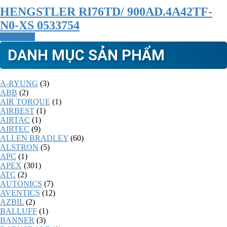
HENGSTLER RI76TD/ 900AD.4A42TF-
N0-XS 0533754
Read more
DANH MỤC SẢN PHẨM
A-RYUNG
(3)
ABB
(2)
AIR TORQUE
(1)
AIRBEST
(1)
AIRTAC
(1)
AIRTEC
(9)
ALLEN BRADLEY
(60)
ALSTRON
(5)
APC
(1)
APEX
(301)
ATC
(2)
AUTONICS
(7)
AVENTICS
(12)
AZBIL
(2)
BALLUFF
(1)
BANNER
(3)