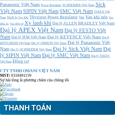
Sick
Panasonic Việt Nam
SCHNEIDER Việt Nam
Power Regulator
Việt Nam
SMC Việt Nam
SIPIN Việt Nam
TAKEX Việt
Thyristor Power Regulator
Van khí nén
Thiết bị lọc khí
Van
Nam
Van
Xy lanh khí
Đại lý ALLEN BRADLEY Việt Nam
điều áp
Van điện từ
Đại lý APEX Việt Nam
Đại lý FESTO Việt
Nam
Đại lý KEYENCE Việt Nam
Đại lý IFM Việt Nam
Đại lý
Đại lý Panasonic Việt
MITSUBISHI Việt Nam
Đại lý OMRON Việt Nam
Đại lý Sick Việt Nam
Đại
Nam
Đại lý SCHNEIDER Việt Nam
Đại lý SMC Việt Nam
lý SIPIN Việt Nam
Đại lý TAKEX
Động cơ
Việt Nam
CTY TNHH OMANI VIỆT NAM
MST:
0318491159
Sự hài lòng là phương châm của chúng tôi
THANH TOÁN