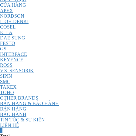
CỬA HÀNG
APEX
NORDSON
ITOH DENKI
COSEL
E-T-A
DAE SUNG
FESTO
GS
INTERFACE
KEYENCE
ROSS
V.S. SENSORIK
SIPIN
SMC
TAKEX
TOHO
OTHER BRANDS
BÁN HÀNG & BẢO HÀNH
BÁN HÀNG
BẢO HÀNH
TIN TỨC & SỰ KIỆN
LIÊN HỆ
0