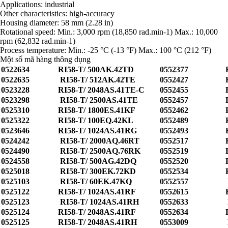
Applications: industrial
Other characteristics: high-accuracy
Housing diameter: 58 mm (2.28 in)
Rotational speed: Min.: 3,000 rpm (18,850 rad.min-1) Max.: 10,000
rpm (62,832 rad.min-1)
Process temperature: Min.: -25 °C (-13 °F) Max.: 100 °C (212 °F)
Một số mã hàng thông dụng
0522634
RI58-T/ 500AK.42TD
0552377
0522635
RI58-T/ 512AK.42TE
0552427
0523228
RI58-T/ 2048AS.41TE-C
0552455
0523298
RI58-T/ 2500AS.41TE
0552457
0525310
RI58-T/ 1800ES.41KF
0552462
0525322
RI58-T/ 100EQ.42KL
0552489
0523646
RI58-T/ 1024AS.41RG
0552493
0524242
RI58-T/ 2000AQ.46RT
0552517
0524490
RI58-T/ 2500AQ.76RK
0552519
0524558
RI58-T/ 500AG.42DQ
0552520
0525018
RI58-T/ 300EK.72KD
0552534
0525103
RI58-T/ 60EK.47KQ
0552557
0525122
RI58-T/ 1024AS.41RF
0552615
0525123
RI58-T/ 1024AS.41RH
0552633
0525124
RI58-T/ 2048AS.41RF
0552634
0525125
RI58-T/ 2048AS.41RH
0553009