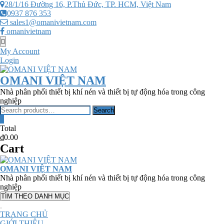
Skip
28/1/16 Đường 16, P.Thủ Đức, TP. HCM, Việt Nam
to
0937 876 353
content
sales1@omanivietnam.com
omanivietnam
Topbar
Menu
My Account
Login
OMANI VIỆT NAM
Nhà phân phối thiết bị khí nén và thiết bị tự động hóa trong công
nghiệp
Search
Search
for:
0
Total
₫0.00
Cart
OMANI VIỆT NAM
Nhà phân phối thiết bị khí nén và thiết bị tự động hóa trong công
nghiệp
TÌM THEO DANH MỤC
TRANG CHỦ
GIỚI THIỆU