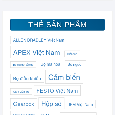
THẺ SẢN PHẨM
ALLEN BRADLEY Việt Nam
APEX Việt Nam
Biến tần
Bộ mã hoá
Bộ nguồn
Bộ cài đặt tốc độ
Cảm biến
Bộ điều khiển
FESTO Việt Nam
Cảm biến lực
Hộp số
Gearbox
IFM Việt Nam