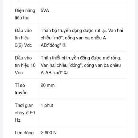
Điện năng
5VA
tiêu thụ
Đầu vào
Thân bộ truyền động được rút lại. Van hai
tín hiệu
chiều:”mở”, cổng van ba chiều A-
0(2) Vdc
AB:”đóng” ①
Đầu vào
Thân thiết bị truyền động được mở rộng.
tín hiệu 10
Van hai chiều:”đóng”, cổng van ba chiều
Vdc
A-AB:”mở” ①
Tỉ số
20 mm
truyền
Thời gian
1 phút
chạy ở 50
Hz
Lực đóng
≥ 600 N