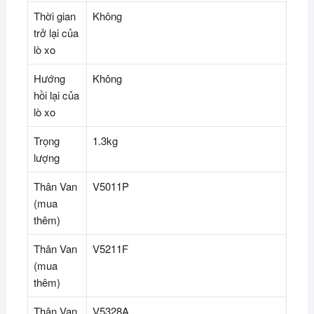
Thời gian
Không
trở lại của
lò xo
Hướng
Không
hồi lại của
lò xo
Trọng
1.3kg
lượng
Thân Van
V5011P
(mua
thêm)
Thân Van
V5211F
(mua
thêm)
Thân Van
V5328A