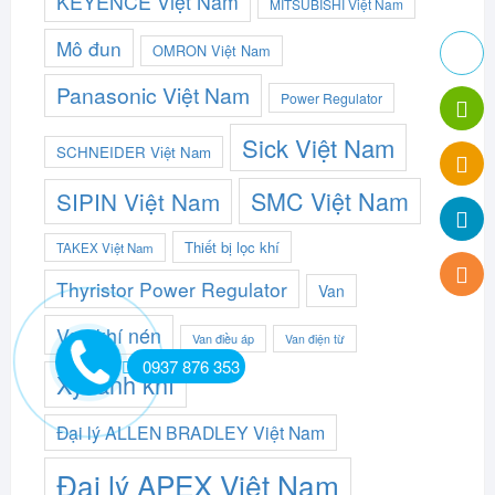
KEYENCE Việt Nam
MITSUBISHI Việt Nam
Mô đun
OMRON Việt Nam
Panasonic Việt Nam
Power Regulator
Sick Việt Nam
SCHNEIDER Việt Nam
SMC Việt Nam
SIPIN Việt Nam
Thiết bị lọc khí
TAKEX Việt Nam
Thyristor Power Regulator
Van
Van khí nén
Van điều áp
Van điện từ
0937 876 353
Xy lanh khí
Đại lý ALLEN BRADLEY Việt Nam
Đại lý APEX Việt Nam