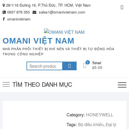
Skip
28/1/16 Đường 16, P.Thủ Đức, TP. HCM, Việt Nam
Top
to
0937 876 353
sales1@omanivietnam.com
Me
content
omanivietnam
OMANI VIỆT NAM
NHÀ PHÂN PHỐI THIẾT BỊ KHÍ NÉN VÀ THIẾT BỊ TỰ ĐỘNG HÓA
TRONG CÔNG NGHIỆP
0
Total
Search
₫0.00
for:
TÌM THEO DANH MỤC
Category:
HONEYWELL
Tags:
Bộ điều khiển
,
Đại lý