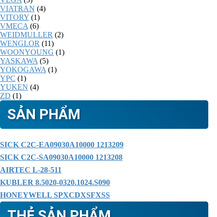
VIATRAN
(4)
VITORY
(1)
VMECA
(6)
WEIDMULLER
(2)
WENGLOR
(11)
WOONYOUNG
(1)
YASKAWA
(5)
YOKOGAWA
(1)
YPC
(1)
YUKEN
(4)
ZD
(1)
SẢN PHẨM
SICK C2C-EA09030A10000 1213209
SICK C2C-SA09030A10000 1213208
AIRTEC L-28-511
KUBLER 8.5020-0320.1024.S090
HONEYWELL SPXCDXSFXSS
THẺ SẢN PHẨM