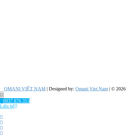
OMANI VIỆT NAM
| Designed by:
Omani Viet Nam
| © 2026
Go
to
0937 876 353
top
Liên hệ