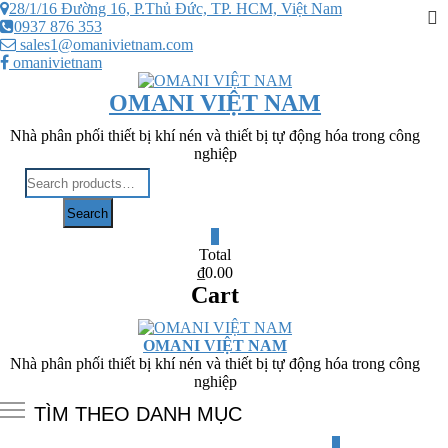
Skip
28/1/16 Đường 16, P.Thủ Đức, TP. HCM, Việt Nam
To
to
0937 876 353
M
content
sales1@omanivietnam.com
omanivietnam
OMANI VIỆT NAM
Nhà phân phối thiết bị khí nén và thiết bị tự động hóa trong công
nghiệp
Search
for:
Search
0
Total
₫0.00
Cart
OMANI VIỆT NAM
Nhà phân phối thiết bị khí nén và thiết bị tự động hóa trong công
nghiệp
TÌM THEO DANH MỤC
0