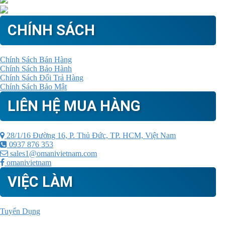
CHÍNH SÁCH
Chính Sách Bán Hàng
Chính Sách Bảo Hành
Chính Sách Đổi Trả Hàng
Chính Sách Bảo Mật
LIÊN HỆ MUA HÀNG
28/1/16 Đường 16, P. Thủ Đức, TP. HCM, Việt Nam
0937 876 353
sales1@omanivietnam.com
omanivietnam
VIỆC LÀM
Tuyển Dụng