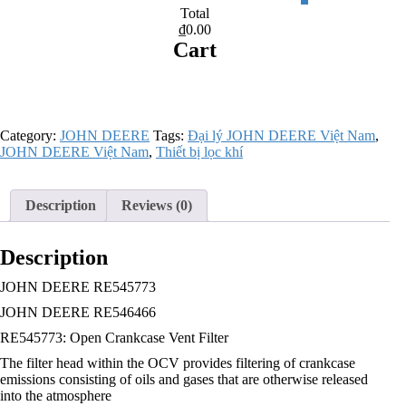
Total
₫0.00
Cart
Category:
JOHN DEERE
Tags:
Đại lý JOHN DEERE Việt Nam
,
JOHN DEERE Việt Nam
,
Thiết bị lọc khí
Description
Reviews (0)
Description
JOHN DEERE RE545773
JOHN DEERE RE546466
RE545773: Open Crankcase Vent Filter
The filter head within the OCV provides filtering of crankcase
emissions consisting of oils and gases that are otherwise released
into the atmosphere