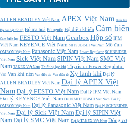
APEX Việt Nam
ALLEN BRADLEY Việt Nam
Biến tần
Cảm biến
Bộ điều khiển
Bộ mã hoá
Bộ nguồn
Bộ cài đặt tốc độ
Hộp số
Gearbox
FESTO Việt Nam
IFM
Cảm biến lực
KEYENCE Việt Nam
Mô đun
Việt Nam
MITSUBISHI Việt Nam
Panasonic Việt Nam
SCHNEIDER
OMRON Việt Nam
Power Regulator
Sick Việt Nam
SMC Việt
SIPIN Việt Nam
Việt Nam
Nam
Thyristor Power Regulator
Thiết bị lọc khí
TAKEX Việt Nam
Xy lanh khí
Van khí nén
Đại lý
Van
Van điều áp
Van điện từ
Đại lý APEX Việt
ALLEN BRADLEY Việt Nam
Nam
Đại lý FESTO Việt Nam
Đại lý IFM Việt Nam
Đại lý KEYENCE Việt Nam
Đại lý MITSUBISHI Việt Nam
Đại lý
Đại lý Panasonic Việt Nam
Đại lý SCHNEIDER
OMRON Việt Nam
Đại lý Sick Việt Nam
Đại lý SIPIN Việt
Việt Nam
Đại lý SMC Việt Nam
Nam
Động cơ
Đại lý TAKEX Việt Nam