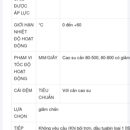
ĐƯỢC
ÁP LỰC
GIỚI HẠN
℃
0 đến +60
NHIỆT
ĐỘ HOẠT
ĐỘNG
PHẠM VI
MM/GIÂY
Cao su cản 80-500, 80-800 có giảm
TỐC ĐỘ
HOẠT
ĐỘNG
CÁI ĐỆM
TIÊU
Với cản cao su
CHUẨN
LỰA
giảm chấn
CHỌN
TIẾP
Không yêu cầu (Khi bôi trơn, dầu tuabin loại 1 [