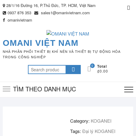
Skip
28/1/16 Đường 16, P.Thủ Đức, TP. HCM, Việt Nam
Top
to
0937 876 353
sales1@omanivietnam.com
Me
content
omanivietnam
OMANI VIỆT NAM
NHÀ PHÂN PHỐI THIẾT BỊ KHÍ NÉN VÀ THIẾT BỊ TỰ ĐỘNG HÓA
TRONG CÔNG NGHIỆP
0
Total
Search
₫0.00
for:
TÌM THEO DANH MỤC
Category:
KOGANEI
Tags:
Đại lý KOGANEI