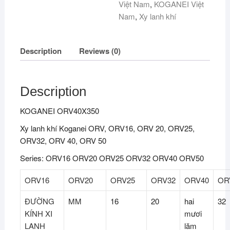
Việt Nam
,
KOGANEI Việt
Nam
,
Xy lanh khí
Description
Reviews (0)
Description
KOGANEI ORV40X350
Xy lanh khí Koganei ORV, ORV16, ORV 20, ORV25,
ORV32, ORV 40, ORV 50
Series: ORV16 ORV20 ORV25 ORV32 ORV40 ORV50
ORV16
ORV20
ORV25
ORV32
ORV40
OR
ĐƯỜNG
MM
16
20
hai
32
KÍNH XI
mươi
LANH
lăm