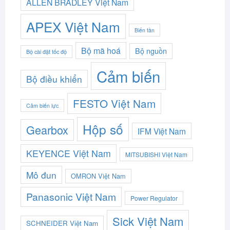
ALLEN BRADLEY Việt Nam
APEX Việt Nam
Biến tần
Bộ mã hoá
Bộ nguồn
Bộ cài đặt tốc độ
Cảm biến
Bộ điều khiển
FESTO Việt Nam
Cảm biến lực
Hộp số
Gearbox
IFM Việt Nam
KEYENCE Việt Nam
MITSUBISHI Việt Nam
Mô đun
OMRON Việt Nam
Panasonic Việt Nam
Power Regulator
Sick Việt Nam
SCHNEIDER Việt Nam