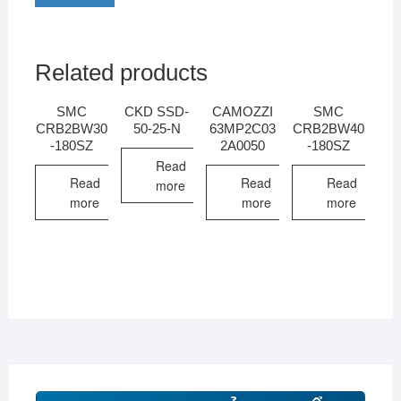
Related products
SMC
CKD SSD-
CAMOZZI
SMC
CRB2BW30
50-25-N
63MP2C03
CRB2BW40
-180SZ
2A0050
-180SZ
Read
Read
Read
Read
more
more
more
more