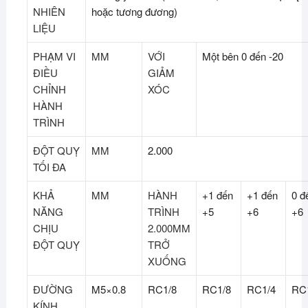
NHIÊN
hoặc tương đương)
LIỆU
PHẠM VI
MM
VỚI
Một bên 0 đến -20
ĐIỀU
GIẢM
CHỈNH
XÓC
HÀNH
TRÌNH
ĐỘT QUỴ
MM
2.000
TỐI ĐA
KHẢ
MM
HÀNH
+1 đến
+1 đến
0 đ
NĂNG
TRÌNH
+5
+6
+6
CHỊU
2.000MM
ĐỘT QUỴ
TRỞ
XUỐNG
ĐƯỜNG
M5×0.8
RC1/8
RC1/8
RC1/4
RC
KÍNH