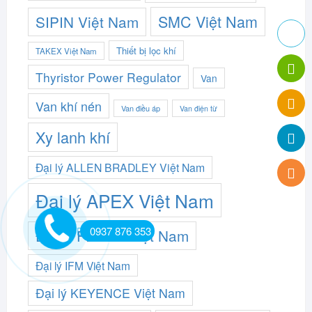
SMC Việt Nam
SIPIN Việt Nam
Thiết bị lọc khí
TAKEX Việt Nam
Thyristor Power Regulator
Van
Van khí nén
Van điều áp
Van điện từ
Xy lanh khí
Đại lý ALLEN BRADLEY Việt Nam
Đại lý APEX Việt Nam
0937 876 353
Đại lý FESTO Việt Nam
Đại lý IFM Việt Nam
Đại lý KEYENCE Việt Nam