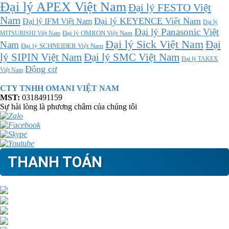
Đại lý APEX Việt Nam
Đại lý FESTO Việt
Nam
Đại lý KEYENCE Việt Nam
Đại lý IFM Việt Nam
Đại lý
Đại lý Panasonic Việt
MITSUBISHI Việt Nam
Đại lý OMRON Việt Nam
Đại lý Sick Việt Nam
Đại
Nam
Đại lý SCHNEIDER Việt Nam
Đại lý SMC Việt Nam
lý SIPIN Việt Nam
Đại lý TAKEX
Động cơ
Việt Nam
CTY TNHH OMANI VIỆT NAM
MST:
0318491159
Sự hài lòng là phương châm của chúng tôi
THANH TOÁN