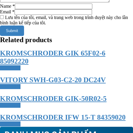
Name
*
Email
*
Lưu tên của tôi, email, và trang web trong trình duyệt này cho lần
bình luận kế tiếp của tôi.
Related products
KROMSCHRODER GIK 65F02-6
85092220
Read more
VITORY SWH-G03-C2-20 DC24V
Read more
KROMSCHRODER GIK-50R02-5
Read more
KROMSCHRODER IFW 15-T 84359020
Read more