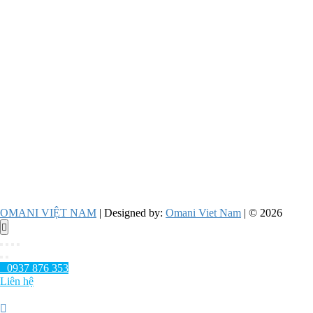
OMANI VIỆT NAM
| Designed by:
Omani Viet Nam
| © 2026
Go
to
top
0937 876 353
Liên hệ