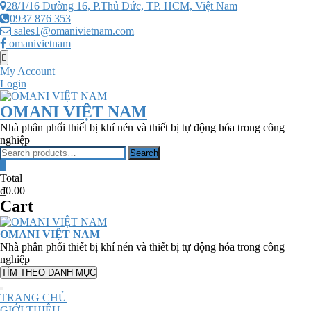
Skip
28/1/16 Đường 16, P.Thủ Đức, TP. HCM, Việt Nam
to
0937 876 353
content
sales1@omanivietnam.com
omanivietnam
Topbar
Menu
My Account
Login
OMANI VIỆT NAM
Nhà phân phối thiết bị khí nén và thiết bị tự động hóa trong công
nghiệp
Search
Search
for:
0
Total
₫0.00
Cart
OMANI VIỆT NAM
Nhà phân phối thiết bị khí nén và thiết bị tự động hóa trong công
nghiệp
TÌM THEO DANH MỤC
TRANG CHỦ
GIỚI THIỆU