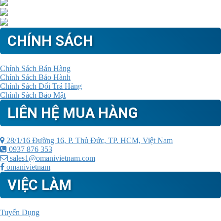
CHÍNH SÁCH
Chính Sách Bán Hàng
Chính Sách Bảo Hành
Chính Sách Đổi Trả Hàng
Chính Sách Bảo Mật
LIÊN HỆ MUA HÀNG
28/1/16 Đường 16, P. Thủ Đức, TP. HCM, Việt Nam
0937 876 353
sales1@omanivietnam.com
omanivietnam
VIỆC LÀM
Tuyển Dụng