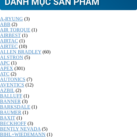
DANH MỤC SẢN PHẨM
A-RYUNG
(3)
ABB
(2)
AIR TORQUE
(1)
AIRBEST
(1)
AIRTAC
(1)
AIRTEC
(10)
ALLEN BRADLEY
(60)
ALSTRON
(5)
APC
(1)
APEX
(301)
ATC
(2)
AUTONICS
(7)
AVENTICS
(12)
AZBIL
(2)
BALLUFF
(1)
BANNER
(3)
BARKSDALE
(1)
BAUMER
(1)
BAXIT
(1)
BECKHOFF
(3)
BENTLY NEVADA
(5)
BIHL+WIEDEMANN
(1)