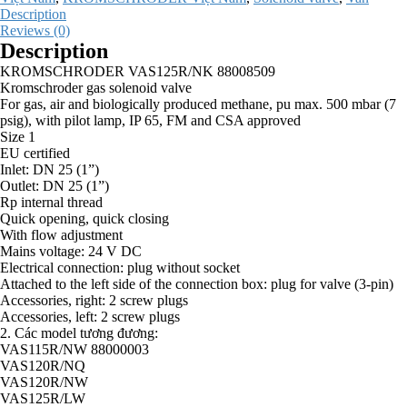
Description
Reviews (0)
Description
KROMSCHRODER VAS125R/NK 88008509
Kromschroder gas solenoid valve
For gas, air and biologically produced methane, pu max. 500 mbar (7
psig), with pilot lamp, IP 65, FM and CSA approved
Size 1
EU certified
Inlet: DN 25 (1”)
Outlet: DN 25 (1”)
Rp internal thread
Quick opening, quick closing
With flow adjustment
Mains voltage: 24 V DC
Electrical connection: plug without socket
Attached to the left side of the connection box: plug for valve (3-pin)
Accessories, right: 2 screw plugs
Accessories, left: 2 screw plugs
2. Các model tương đương:
VAS115R/NW 88000003
VAS120R/NQ
VAS120R/NW
VAS125R/LW