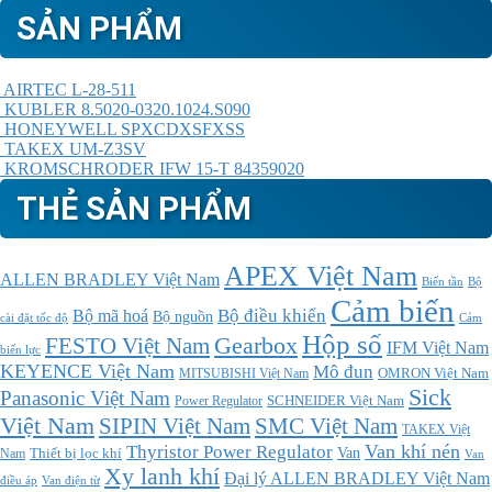
SẢN PHẨM
AIRTEC L-28-511
KUBLER 8.5020-0320.1024.S090
HONEYWELL SPXCDXSFXSS
TAKEX UM-Z3SV
KROMSCHRODER IFW 15-T 84359020
THẺ SẢN PHẨM
APEX Việt Nam
ALLEN BRADLEY Việt Nam
Bộ
Biến tần
Cảm biến
Bộ điều khiển
Bộ mã hoá
Bộ nguồn
cài đặt tốc độ
Cảm
Hộp số
Gearbox
FESTO Việt Nam
IFM Việt Nam
biến lực
KEYENCE Việt Nam
Mô đun
MITSUBISHI Việt Nam
OMRON Việt Nam
Sick
Panasonic Việt Nam
SCHNEIDER Việt Nam
Power Regulator
Việt Nam
SMC Việt Nam
SIPIN Việt Nam
TAKEX Việt
Thyristor Power Regulator
Van khí nén
Thiết bị lọc khí
Van
Nam
Van
Xy lanh khí
Đại lý ALLEN BRADLEY Việt Nam
điều áp
Van điện từ