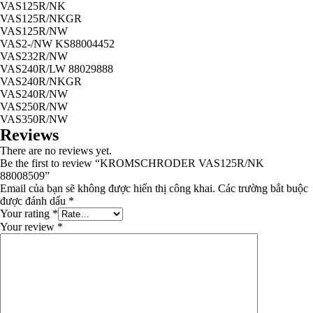
VAS125R/NK
VAS125R/NKGR
VAS125R/NW
VAS2-/NW KS88004452
VAS232R/NW
VAS240R/LW 88029888
VAS240R/NKGR
VAS240R/NW
VAS250R/NW
VAS350R/NW
Reviews
There are no reviews yet.
Be the first to review “KROMSCHRODER VAS125R/NK
88008509”
Email của bạn sẽ không được hiển thị công khai.
Các trường bắt buộc
được đánh dấu
*
Your rating
*
Your review
*