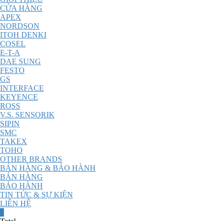
CỬA HÀNG
APEX
NORDSON
ITOH DENKI
COSEL
E-T-A
DAE SUNG
FESTO
GS
INTERFACE
KEYENCE
ROSS
V.S. SENSORIK
SIPIN
SMC
TAKEX
TOHO
OTHER BRANDS
BÁN HÀNG & BẢO HÀNH
BÁN HÀNG
BẢO HÀNH
TIN TỨC & SỰ KIỆN
LIÊN HỆ
0