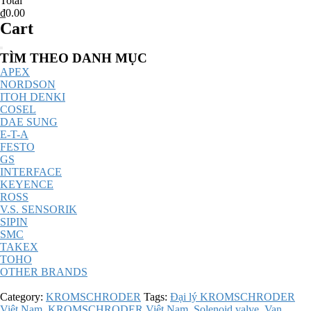
Total
₫0.00
Cart
Catalog
TÌM THEO DANH MỤC
Menu
APEX
NORDSON
ITOH DENKI
COSEL
DAE SUNG
E-T-A
FESTO
GS
INTERFACE
KEYENCE
ROSS
V.S. SENSORIK
SIPIN
SMC
TAKEX
TOHO
OTHER BRANDS
Category:
KROMSCHRODER
Tags:
Đại lý KROMSCHRODER
Việt Nam
,
KROMSCHRODER Việt Nam
,
Solenoid valve
,
Van