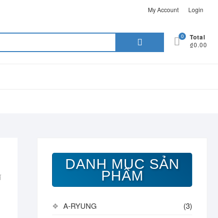
My Account
Login
Search
0
Total
₫0.00
for:
DANH MỤC SẢN
PHẨM
í
A-RYUNG
(3)