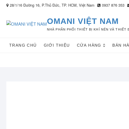
Skip
28/1/16 Đường 16, P.Thủ Đức, TP. HCM, Việt Nam
0937 876 353
to
content
OMANI VIỆT NAM
NHÀ PHÂN PHỐI THIẾT BỊ KHÍ NÉN VÀ THIẾ
TRANG CHỦ
GIỚI THIỆU
CỬA HÀNG
BÁN H