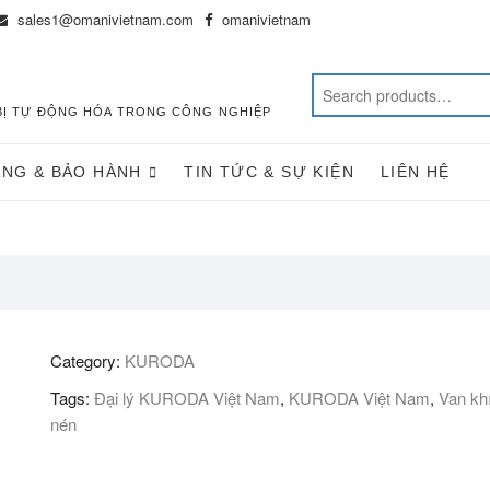
sales1@omanivietnam.com
omanivietnam
T BỊ TỰ ĐỘNG HÓA TRONG CÔNG NGHIỆP
ÀNG & BẢO HÀNH
TIN TỨC & SỰ KIỆN
LIÊN HỆ
Category:
KURODA
Tags:
Đại lý KURODA Việt Nam
,
KURODA Việt Nam
,
Van kh
nén