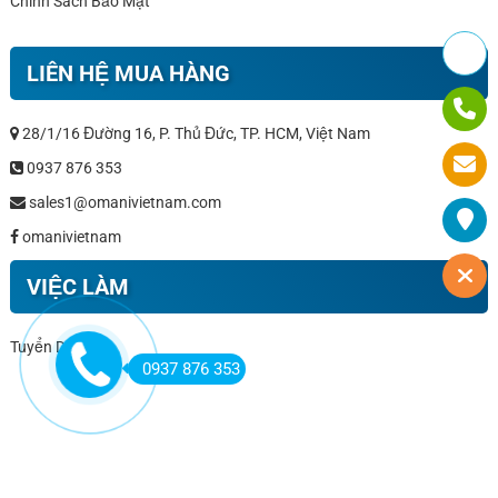
Chính Sách Bảo Mật
LIÊN HỆ MUA HÀNG
28/1/16 Đường 16, P. Thủ Đức, TP. HCM, Việt Nam
0937 876 353
sales1@omanivietnam.com
omanivietnam
VIỆC LÀM
Tuyển Dụng
0937 876 353