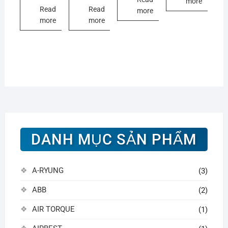
more
Read
Read
more
more
more
DANH MỤC SẢN PHẨM
A-RYUNG
(3)
ABB
(2)
AIR TORQUE
(1)