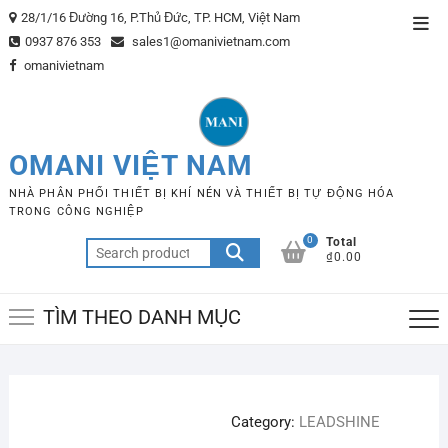
Skip
28/1/16 Đường 16, P.Thủ Đức, TP. HCM, Việt Nam
Top
to
0937 876 353
sales1@omanivietnam.com
Men
content
omanivietnam
OMANI VIỆT NAM
NHÀ PHÂN PHỐI THIẾT BỊ KHÍ NÉN VÀ THIẾT BỊ TỰ ĐỘNG HÓA
TRONG CÔNG NGHIỆP
0
Total
Search
₫0.00
for:
TÌM THEO DANH MỤC
Category:
LEADSHINE