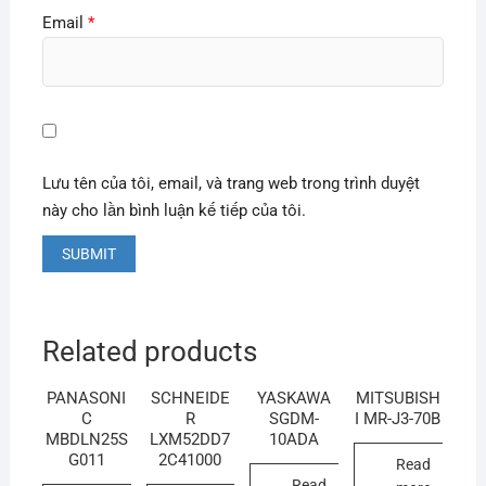
Email
*
Lưu tên của tôi, email, và trang web trong trình duyệt
này cho lần bình luận kế tiếp của tôi.
Related products
PANASONI
SCHNEIDE
YASKAWA
MITSUBISH
C
R
SGDM-
I MR-J3-70B
MBDLN25S
LXM52DD7
10ADA
G011
2C41000
Read
Read