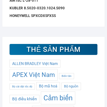
AIRTEC L-28-511
KUBLER 8.5020-0320.1024.S090
HONEYWELL SPXCDXSFXSS
THẺ SẢN PHẨM
ALLEN BRADLEY Việt Nam
APEX Việt Nam
Biến tần
Bộ mã hoá
Bộ nguồn
Bộ cài đặt tốc độ
Cảm biến
Bộ điều khiển