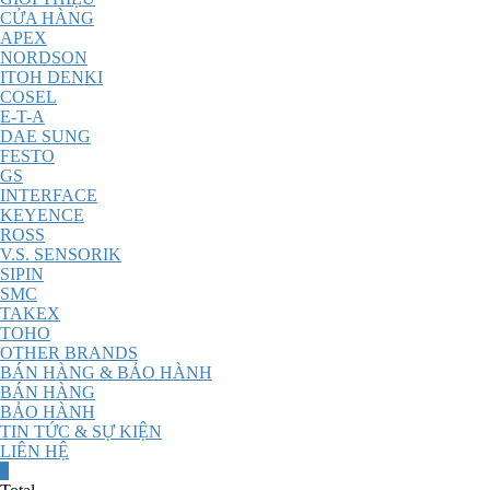
CỬA HÀNG
APEX
NORDSON
ITOH DENKI
COSEL
E-T-A
DAE SUNG
FESTO
GS
INTERFACE
KEYENCE
ROSS
V.S. SENSORIK
SIPIN
SMC
TAKEX
TOHO
OTHER BRANDS
BÁN HÀNG & BẢO HÀNH
BÁN HÀNG
BẢO HÀNH
TIN TỨC & SỰ KIỆN
LIÊN HỆ
0