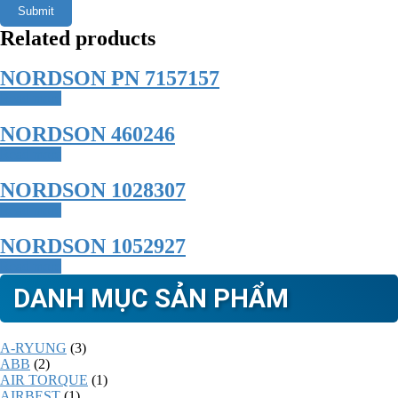
Related products
NORDSON PN 7157157
Read more
NORDSON 460246
Read more
NORDSON 1028307
Read more
NORDSON 1052927
Read more
DANH MỤC SẢN PHẨM
A-RYUNG
(3)
ABB
(2)
AIR TORQUE
(1)
AIRBEST
(1)