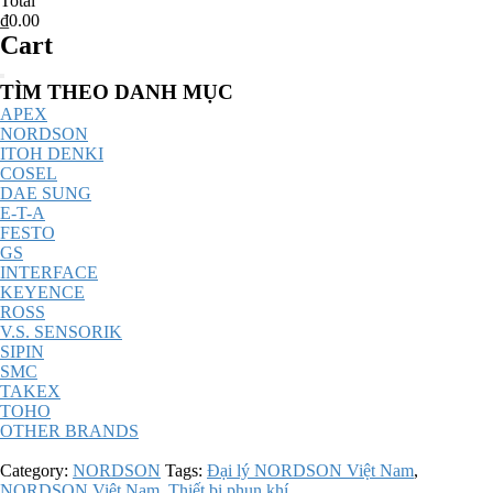
Total
₫0.00
Cart
Catalog
TÌM THEO DANH MỤC
Menu
APEX
NORDSON
ITOH DENKI
COSEL
DAE SUNG
E-T-A
FESTO
GS
INTERFACE
KEYENCE
ROSS
V.S. SENSORIK
SIPIN
SMC
TAKEX
TOHO
OTHER BRANDS
Category:
NORDSON
Tags:
Đại lý NORDSON Việt Nam
,
NORDSON Việt Nam
,
Thiết bị phun khí