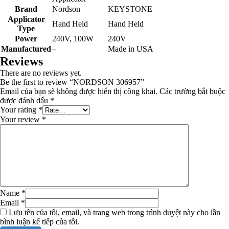
Brand
Nordson
KEYSTONE
Applicator
Hand Held
Hand Held
Type
Power
240V, 100W
240V
Manufactured
–
Made in USA
Reviews
There are no reviews yet.
Be the first to review “NORDSON 306957”
Email của bạn sẽ không được hiển thị công khai.
Các trường bắt buộc
được đánh dấu
*
Your rating
*
Your review
*
Name
*
Email
*
Lưu tên của tôi, email, và trang web trong trình duyệt này cho lần
bình luận kế tiếp của tôi.