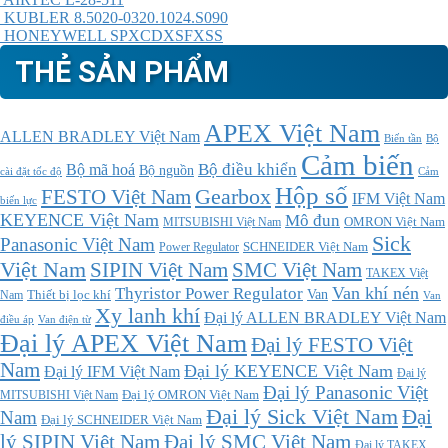
KUBLER 8.5020-0320.1024.S090
HONEYWELL SPXCDXSFXSS
THẺ SẢN PHẨM
APEX Việt Nam
ALLEN BRADLEY Việt Nam
Bộ
Biến tần
Cảm biến
Bộ điều khiển
Bộ mã hoá
Bộ nguồn
cài đặt tốc độ
Cảm
Hộp số
Gearbox
FESTO Việt Nam
IFM Việt Nam
biến lực
KEYENCE Việt Nam
Mô đun
MITSUBISHI Việt Nam
OMRON Việt Nam
Sick
Panasonic Việt Nam
SCHNEIDER Việt Nam
Power Regulator
Việt Nam
SMC Việt Nam
SIPIN Việt Nam
TAKEX Việt
Thyristor Power Regulator
Van khí nén
Thiết bị lọc khí
Van
Nam
Van
Xy lanh khí
Đại lý ALLEN BRADLEY Việt Nam
điều áp
Van điện từ
Đại lý APEX Việt Nam
Đại lý FESTO Việt
Nam
Đại lý KEYENCE Việt Nam
Đại lý IFM Việt Nam
Đại lý
Đại lý Panasonic Việt
MITSUBISHI Việt Nam
Đại lý OMRON Việt Nam
Đại lý Sick Việt Nam
Đại
Nam
Đại lý SCHNEIDER Việt Nam
Đại lý SMC Việt Nam
lý SIPIN Việt Nam
Đại lý TAKEX