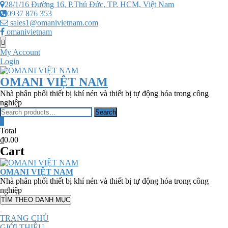
Skip
28/1/16 Đường 16, P.Thủ Đức, TP. HCM, Việt Nam
to
0937 876 353
content
sales1@omanivietnam.com
omanivietnam
Topbar
Menu
My Account
Login
OMANI VIỆT NAM
Nhà phân phối thiết bị khí nén và thiết bị tự động hóa trong công
nghiệp
Search
Search
for:
0
Total
₫0.00
Cart
OMANI VIỆT NAM
Nhà phân phối thiết bị khí nén và thiết bị tự động hóa trong công
nghiệp
TÌM THEO DANH MỤC
TRANG CHỦ
GIỚI THIỆU