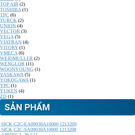
TOP AIR
(2)
TOSHIBA
(1)
TPC
(6)
TURCK
(2)
UNION
(4)
VECTOR
(3)
VEGA
(5)
VIATRAN
(4)
VITORY
(1)
VMECA
(6)
WEIDMULLER
(2)
WENGLOR
(11)
WOONYOUNG
(1)
YASKAWA
(5)
YOKOGAWA
(1)
YPC
(1)
YUKEN
(4)
ZD
(1)
SẢN PHẨM
SICK C2C-EA09030A10000 1213209
SICK C2C-SA09030A10000 1213208
AIRTEC L-28-511