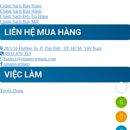
Chính Sách Bán Hàng
Chính Sách Bảo Hành
Chính Sách Đổi Trả Hàng
Chính Sách Bảo Mật
LIÊN HỆ MUA HÀNG
28/1/16 Đường 16, P. Thủ Đức, TP. HCM, Việt Nam
0937 876 353
sales1@omanivietnam.com
omanivietnam
VIỆC LÀM
Tuyển Dụng