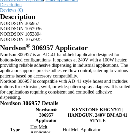
Description
Reviews (0)
Description
NORDSON 306957
NORDSON 1052936
NORDSON 1053894
NORDSON 1052925
®
Nordson
306957 Applicator
Nordson 306957 is an AD-41 hand-held applicator designed for
bottom-feed configurations. It operates at 240V with a 100W heater,
providing reliable adhesive dispensing in industrial applications. The
applicator supports precise adhesive flow control, catering to various
patterns based on accessory compatibility.
Nordson 306957 is compatible with AD-41-style hoses and includes
options for extrusion, swirl, or wide-pattern spray adapters. It is suited
for applications requiring consistent and controlled adhesive
dispensing.
Nordson 306957 Details
Nordson®
KEYSTONE KHGN701 |
306957
HANDGUN, 240V BM AD41
Applicator
STYLE
Hot Melt
Type
Hot Melt Applicator
Applicator