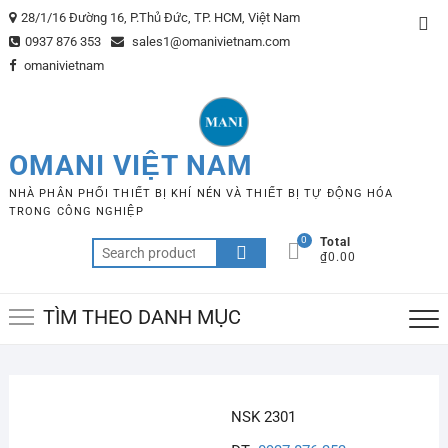
Skip
28/1/16 Đường 16, P.Thủ Đức, TP. HCM, Việt Nam
Top
to
0937 876 353
sales1@omanivietnam.com
Me
content
omanivietnam
OMANI VIỆT NAM
NHÀ PHÂN PHỐI THIẾT BỊ KHÍ NÉN VÀ THIẾT BỊ TỰ ĐỘNG HÓA
TRONG CÔNG NGHIỆP
0
Total
Search
₫0.00
for:
TÌM THEO DANH MỤC
NSK 2301