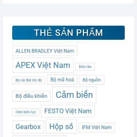
THẺ SẢN PHẨM
ALLEN BRADLEY Việt Nam
APEX Việt Nam
Biến tần
Bộ mã hoá
Bộ nguồn
Bộ cài đặt tốc độ
Cảm biến
Bộ điều khiển
FESTO Việt Nam
Cảm biến lực
Hộp số
Gearbox
IFM Việt Nam