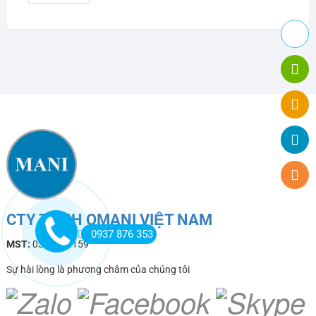
CTY TNHH OMANI VIỆT NAM
0937 876 353
MST:
0318491159
Sự hài lòng là phương châm của chúng tôi