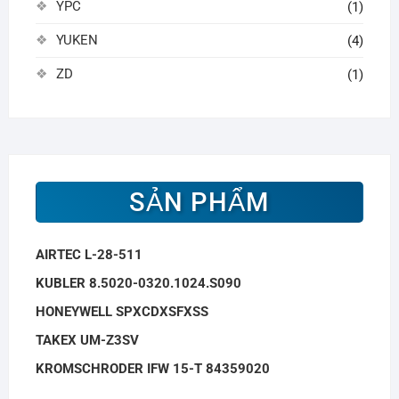
YPC
(1)
YUKEN
(4)
ZD
(1)
SẢN PHẨM
AIRTEC L-28-511
KUBLER 8.5020-0320.1024.S090
HONEYWELL SPXCDXSFXSS
TAKEX UM-Z3SV
KROMSCHRODER IFW 15-T 84359020