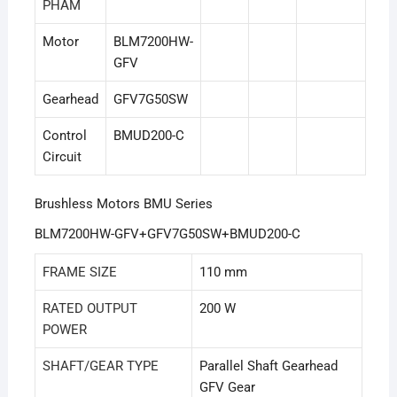
PHẨM
Motor
BLM7200HW-
GFV
Gearhead
GFV7G50SW
Control
BMUD200-C
Circuit
Brushless Motors BMU Series
BLM7200HW-GFV
+
GFV7G50SW
+
BMUD200-C
FRAME SIZE
110 mm
RATED OUTPUT
200 W
POWER
SHAFT/GEAR TYPE
Parallel Shaft Gearhead
GFV Gear