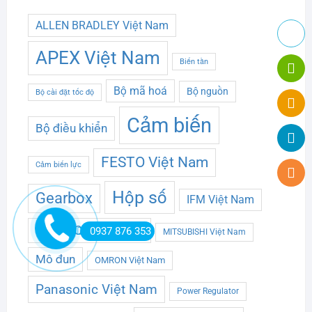
ALLEN BRADLEY Việt Nam
APEX Việt Nam
Biến tần
Bộ mã hoá
Bộ nguồn
Bộ cài đặt tốc độ
Cảm biến
Bộ điều khiển
FESTO Việt Nam
Cảm biến lực
Hộp số
Gearbox
IFM Việt Nam
KEYENCE Việt Nam
0937 876 353
MITSUBISHI Việt Nam
Mô đun
OMRON Việt Nam
Panasonic Việt Nam
Power Regulator