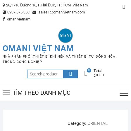
Skip
28/1/16 Đường 16, P.Thủ Đức, TP. HCM, Việt Nam
Top
to
0937 876 353
sales1@omanivietnam.com
Me
content
omanivietnam
OMANI VIỆT NAM
NHÀ PHÂN PHỐI THIẾT BỊ KHÍ NÉN VÀ THIẾT BỊ TỰ ĐỘNG HÓA
TRONG CÔNG NGHIỆP
0
Total
Search
₫0.00
for:
TÌM THEO DANH MỤC
Category:
ORIENTAL