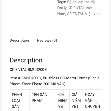
Tags:
Bộ cài đặt tốc độ
,
Đại lý ORIENTAL Việt
Nam
,
ORIENTAL Việt Nam
Description
Reviews (0)
Description
ORIENTAL BMUD200-C
Item # BMUD200-C, Brushless DC Motor Driver (Single-
Phase, Three-Phase 200-240 VAC)
PHÂN
TÊN SẢN
GIÁ
GIÁ
NGÀY
LOẠI
PHẨM
NIÊM
NIÊM
VẬN
SẢN
YẾT
YẾT
CHUYỂN