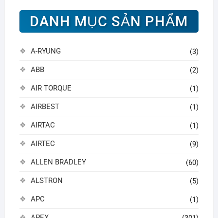
DANH MỤC SẢN PHẨM
A-RYUNG
(3)
ABB
(2)
AIR TORQUE
(1)
AIRBEST
(1)
AIRTAC
(1)
AIRTEC
(9)
ALLEN BRADLEY
(60)
ALSTRON
(5)
APC
(1)
APEX