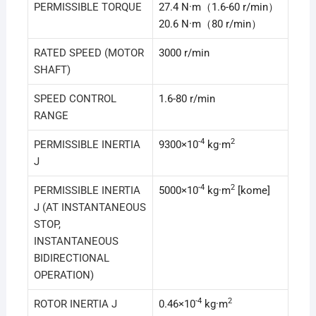
PERMISSIBLE TORQUE
27.4 N·m（1.6-60 r/min）
20.6 N·m（80 r/min）
RATED SPEED (MOTOR
3000 r/min
SHAFT)
SPEED CONTROL
1.6-80 r/min
RANGE
-4
2
PERMISSIBLE INERTIA
9300×10
kg·m
J
-4
2
PERMISSIBLE INERTIA
5000×10
kg·m
[kome]
J (AT INSTANTANEOUS
STOP,
INSTANTANEOUS
BIDIRECTIONAL
OPERATION)
-4
2
ROTOR INERTIA J
0.46×10
kg·m