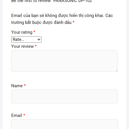
Be the first to review “PANASONIC DP-102”
Email của bạn sẽ không được hiển thị công khai.
Các
trường bắt buộc được đánh dấu
*
Your rating
*
Your review
*
Name
*
Email
*