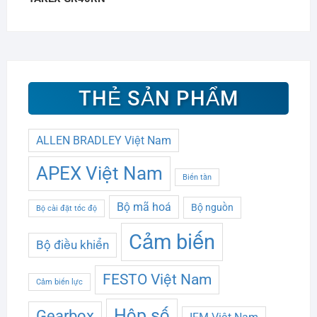
THẺ SẢN PHẨM
ALLEN BRADLEY Việt Nam
APEX Việt Nam
Biến tần
Bộ mã hoá
Bộ nguồn
Bộ cài đặt tốc độ
Cảm biến
Bộ điều khiển
FESTO Việt Nam
Cảm biến lực
Hộp số
Gearbox