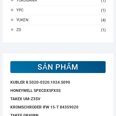
YOKOGAWA
(1)
YPC
(1)
YUKEN
(4)
ZD
(1)
SẢN PHẨM
KUBLER 8.5020-0320.1024.S090
HONEYWELL SPXCDXSFXSS
TAKEX UM-Z3SV
KROMSCHRODER IFW 15-T 84359020
TAKEX GR40RN