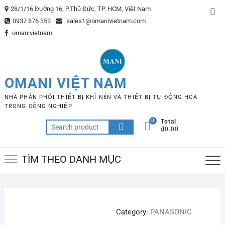
Skip
28/1/16 Đường 16, P.Thủ Đức, TP. HCM, Việt Nam
Top
to
0937 876 353
sales1@omanivietnam.com
Me
content
omanivietnam
OMANI VIỆT NAM
NHÀ PHÂN PHỐI THIẾT BỊ KHÍ NÉN VÀ THIẾT BỊ TỰ ĐỘNG HÓA
TRONG CÔNG NGHIỆP
0
Total
Search
₫0.00
for:
TÌM THEO DANH MỤC
Category:
PANASONIC