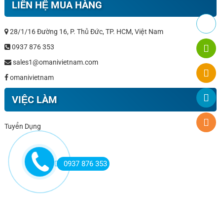
LIÊN HỆ MUA HÀNG
28/1/16 Đường 16, P. Thủ Đức, TP. HCM, Việt Nam
0937 876 353
sales1@omanivietnam.com
omanivietnam
VIỆC LÀM
Tuyển Dụng
0937 876 353