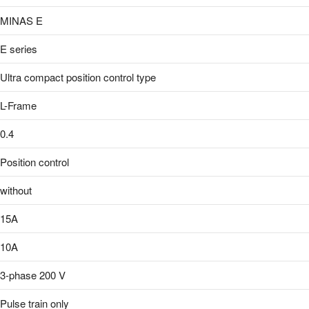
MINAS E
E series
Ultra compact position control type
L-Frame
0.4
Position control
without
15A
10A
3-phase 200 V
Pulse train only