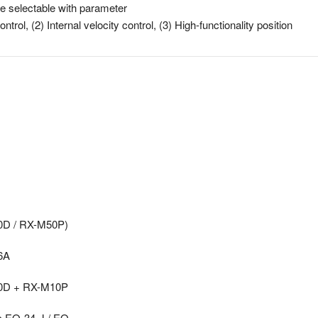
e selectable with parameter
ntrol, (2) Internal velocity control, (3) High-functionality position
0D / RX-M50P)
6A
10D + RX-M10P
c EQ-34-J / EQ-