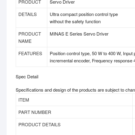
PRODUCT
Servo Driver
DETAILS
Ultra compact position control type
without the safety function
PRODUCT
MINAS E Series Servo Driver
NAME
FEATURES
Position control type, 50 W to 400 W, Input
incremental encoder, Frequency response 
Spec Detail
Specifications and design of the products are subject to cha
ITEM
PART NUMBER
PRODUCT DETAILS