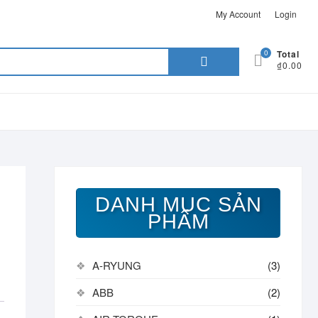
My Account
Login
Search
0
Total
₫0.00
for:
DANH MỤC SẢN
PHẨM
A-RYUNG
(3)
ABB
(2)