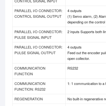
CONTROL SIGNAL INPUT
PARALLEL I/O CONNECTOR:
4 outputs
CONTROL SIGNAL OUTPUT
(1) Servo alarm, (2) Alar
depending on the contro
PARALLEL I/O CONNECTOR:
2 inputs Supports both lin
PULSE SIGNAL INPUT
PARALLEL I/O CONNECTOR:
4 outputs
PULSE SIGNAL OUTPUT
Feed out the encoder puls
open collector.
COMMUNICATION
RS232
FUNCTION
COMMUNICATION
1: 1 communication to a 
FUNCTION: RS232
REGENERATION
No built-in regenerative r