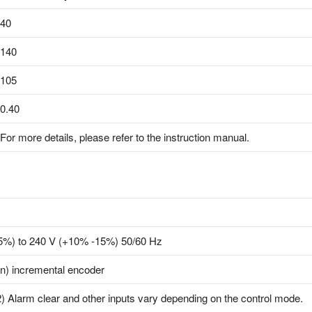
40
140
105
0.40
For more details, please refer to the instruction manual.
5%) to 240 V (+10% -15%) 50/60 Hz
on) incremental encoder
2) Alarm clear and other inputs vary depending on the control mode.