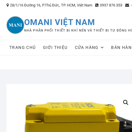
Skip
28/1/16 Đường 16, P.Thủ Đức, TP. HCM, Việt Nam
0937 876 353
to
content
OMANI VIỆT NAM
NHÀ PHÂN PHỐI THIẾT BỊ KHÍ NÉN VÀ THIẾT BỊ TỰ ĐỘNG
TRANG CHỦ
GIỚI THIỆU
CỬA HÀNG
BÁN HÀN