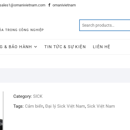
sales1@omanivietnam.com
omanivietnam
 HÓA TRONG CÔNG NGHIỆP
G & BẢO HÀNH
TIN TỨC & SỰ KIỆN
LIÊN HỆ
Category:
SICK
Tags:
Cảm biến
,
Đại lý Sick Việt Nam
,
Sick Việt Nam