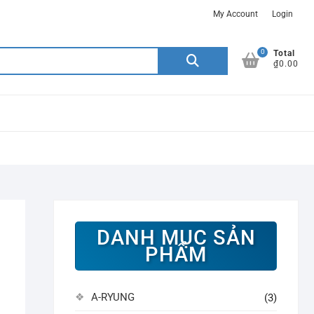
My Account
Login
0
Search
Total
₫0.00
for:
DANH MỤC SẢN
PHẨM
A-RYUNG
(3)