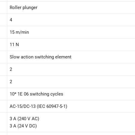
Roller plunger
4
15 m/min
11 N
Slow action switching element
2
2
10* 1E 06 switching cycles
AC-15/DC-13 (IEC 60947-5-1)
3 A (240 V AC)
3 A (24 V DC)