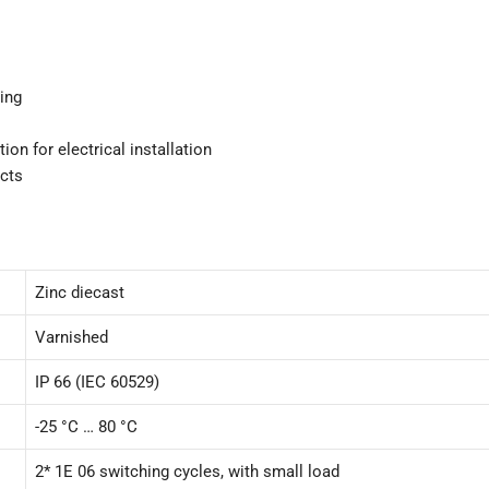
ing
ion for electrical installation
acts
Zinc diecast
Varnished
IP 66 (IEC 60529)
-25 °C … 80 °C
2* 1E 06 switching cycles, with small load