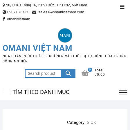
Skip
28/1/16 Đường 16, P.Thủ Đức, TP. HCM, Việt Nam
Top
to
0937 876 353
sales1@omanivietnam.com
Men
content
omanivietnam
OMANI VIỆT NAM
NHÀ PHÂN PHỐI THIẾT BỊ KHÍ NÉN VÀ THIẾT BỊ TỰ ĐỘNG HÓA TRONG
CÔNG NGHIỆP
0
Total
Search
₫0.00
for:
TÌM THEO DANH MỤC
Category:
SICK