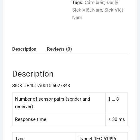
Tags:
Cảm biến
,
Đại lý
Sick Việt Nam
,
Sick Việt
Nam
Description
Reviews (0)
Description
SICK UE401-A0010 6027343
Number of sensor pairs (sender and
1 … 8
receiver)
Response time
≤ 30 ms
Type
Type 4 (IEC 61496-