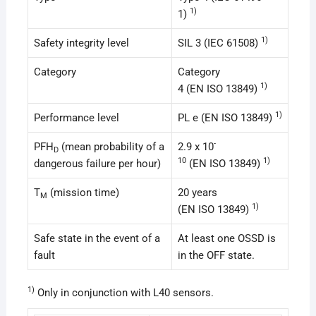
1)
1)
1)
Safety integrity level
SIL 3 (IEC 61508)
Category
Category
1)
4 (EN ISO 13849)
1)
Performance level
PL e (EN ISO 13849)
-
PFH
(mean probability of a
2.9 x 10
D
10
1)
dangerous failure per hour)
(EN ISO 13849)
T
(mission time)
20 years
M
1)
(EN ISO 13849)
Safe state in the event of a
At least one OSSD is
fault
in the OFF state.
1)
Only in conjunction with L40 sensors.