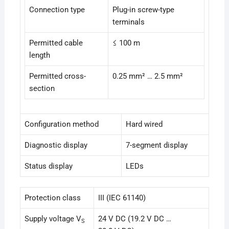
Connection type
Plug-in screw-type
terminals
Permitted cable
≤ 100 m
length
Permitted cross-
0.25 mm² … 2.5 mm²
section
Configuration method
Hard wired
Diagnostic display
7-segment display
Status display
LEDs
Protection class
III (IEC 61140)
Supply voltage V
24 V DC (19.2 V DC …
S