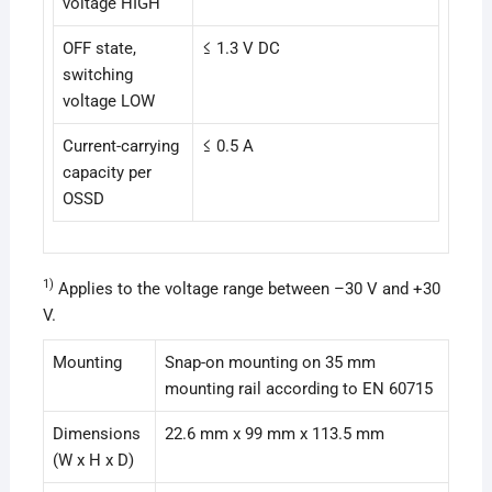
voltage HIGH
OFF state,
≤ 1.3 V DC
switching
voltage LOW
Current-carrying
≤ 0.5 A
capacity per
OSSD
1)
Applies to the voltage range between –30 V and +30
V.
Mounting
Snap-on mounting on 35 mm
mounting rail according to EN 60715
Dimensions
22.6 mm x 99 mm x 113.5 mm
(W x H x D)