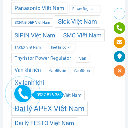
Panasonic Việt Nam
Power Regulator
Sick Việt Nam
SCHNEIDER Việt Nam
SMC Việt Nam
SIPIN Việt Nam
Thiết bị lọc khí
TAKEX Việt Nam
Thyristor Power Regulator
Van
Van khí nén
Van điều áp
Van điện từ
Xy lanh khí
0937 876 353
Đại lý ALLEN BRADLEY Việt Nam
Đại lý APEX Việt Nam
Đại lý FESTO Việt Nam