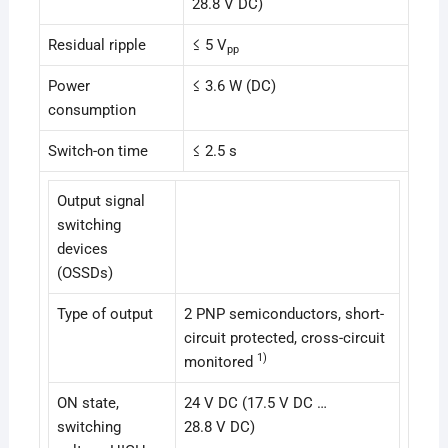
28.8 V DC)
Residual ripple
≤ 5 V
pp
Power
≤ 3.6 W (DC)
consumption
Switch-on time
≤ 2.5 s
Output signal
switching
devices
(OSSDs)
Type of output
2 PNP semiconductors, short-
circuit protected, cross-circuit
1)
monitored
ON state,
24 V DC (17.5 V DC …
switching
28.8 V DC)