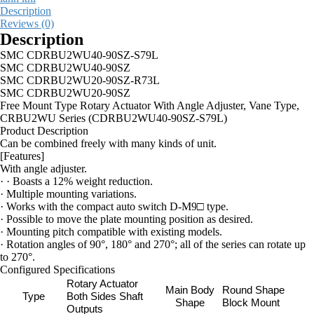
Description
Reviews (0)
Description
SMC CDRBU2WU40-90SZ-S79L
SMC CDRBU2WU40-90SZ
SMC CDRBU2WU20-90SZ-R73L
SMC CDRBU2WU20-90SZ
Free Mount Type Rotary Actuator With Angle Adjuster, Vane Type,
CRBU2WU Series (CDRBU2WU40-90SZ-S79L)
Product Description
Can be combined freely with many kinds of unit.
[Features]
With angle adjuster.
· · Boasts a 12% weight reduction.
· Multiple mounting variations.
· Works with the compact auto switch D-M9□ type.
· Possible to move the plate mounting position as desired.
· Mounting pitch compatible with existing models.
· Rotation angles of 90°, 180° and 270°; all of the series can rotate up
to 270°.
Configured Specifications
Rotary Actuator
Main Body
Round Shape
Type
Both Sides Shaft
Shape
Block Mount
Outputs