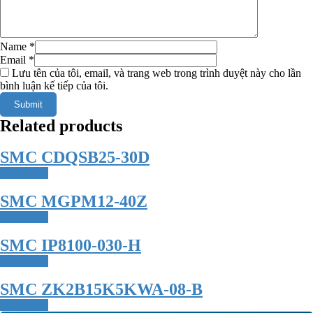
Name
*
Email
*
Lưu tên của tôi, email, và trang web trong trình duyệt này cho lần
bình luận kế tiếp của tôi.
Related products
SMC CDQSB25-30D
Read more
SMC MGPM12-40Z
Read more
SMC IP8100-030-H
Read more
SMC ZK2B15K5KWA-08-B
Read more