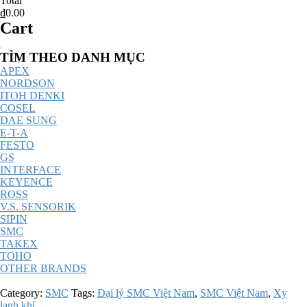
Total
₫0.00
Cart
Catalog
TÌM THEO DANH MỤC
Menu
APEX
NORDSON
ITOH DENKI
COSEL
DAE SUNG
E-T-A
FESTO
GS
INTERFACE
KEYENCE
ROSS
V.S. SENSORIK
SIPIN
SMC
TAKEX
TOHO
OTHER BRANDS
Category:
SMC
Tags:
Đại lý SMC Việt Nam
,
SMC Việt Nam
,
Xy
lanh khí