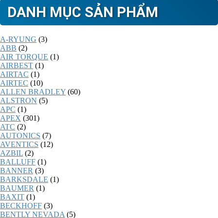
DANH MỤC SẢN PHẨM
A-RYUNG
(3)
ABB
(2)
AIR TORQUE
(1)
AIRBEST
(1)
AIRTAC
(1)
AIRTEC
(10)
ALLEN BRADLEY
(60)
ALSTRON
(5)
APC
(1)
APEX
(301)
ATC
(2)
AUTONICS
(7)
AVENTICS
(12)
AZBIL
(2)
BALLUFF
(1)
BANNER
(3)
BARKSDALE
(1)
BAUMER
(1)
BAXIT
(1)
BECKHOFF
(3)
BENTLY NEVADA
(5)