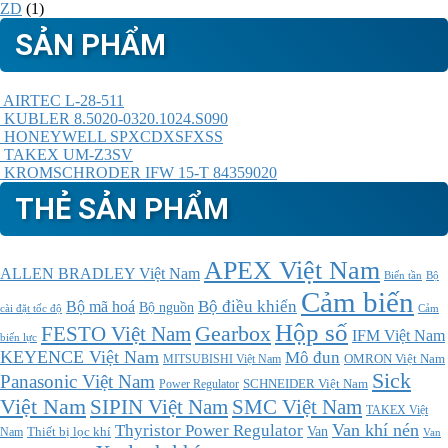
ZD
(1)
SẢN PHẨM
AIRTEC L-28-511
KUBLER 8.5020-0320.1024.S090
HONEYWELL SPXCDXSFXSS
TAKEX UM-Z3SV
KROMSCHRODER IFW 15-T 84359020
THẺ SẢN PHẨM
APEX Việt Nam
ALLEN BRADLEY Việt Nam
Bộ
Biến tần
Cảm biến
Bộ điều khiển
Bộ mã hoá
Bộ nguồn
cài đặt tốc độ
Cảm
Hộp số
Gearbox
FESTO Việt Nam
IFM Việt Nam
biến lực
KEYENCE Việt Nam
Mô đun
MITSUBISHI Việt Nam
OMRON Việt Nam
Sick
Panasonic Việt Nam
SCHNEIDER Việt Nam
Power Regulator
Việt Nam
SMC Việt Nam
SIPIN Việt Nam
TAKEX Việt
Thyristor Power Regulator
Van khí nén
Thiết bị lọc khí
Van
Nam
Van