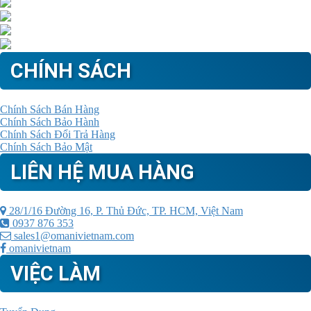
CHÍNH SÁCH
Chính Sách Bán Hàng
Chính Sách Bảo Hành
Chính Sách Đổi Trả Hàng
Chính Sách Bảo Mật
LIÊN HỆ MUA HÀNG
28/1/16 Đường 16, P. Thủ Đức, TP. HCM, Việt Nam
0937 876 353
sales1@omanivietnam.com
omanivietnam
VIỆC LÀM