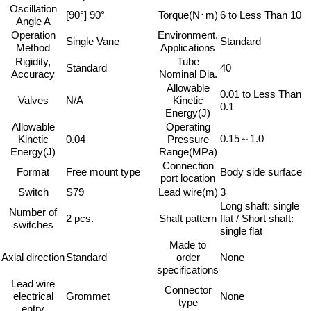
Oscillation
[90°] 90°
Torque(N･m)
6 to Less Than 10
Angle A
Operation
Environment,
Single Vane
Standard
Method
Applications
Rigidity,
Tube
Standard
40
Accuracy
Nominal Dia.
Allowable
0.01 to Less Than
Valves
N/A
Kinetic
0.1
Energy(J)
Allowable
Operating
0.15～1.0
Kinetic
0.04
Pressure
Energy(J)
Range(MPa)
Connection
Format
Free mount type
Body side surface
port location
Switch
S79
Lead wire(m)
3
Long shaft: single
Number of
2 pcs.
Shaft pattern
flat / Short shaft:
switches
single flat
Made to
Axial direction
Standard
order
None
specifications
Lead wire
Connector
electrical
Grommet
None
type
entry