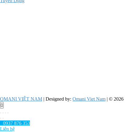
Tuyển Dụng
OMANI VIỆT NAM
| Designed by:
Omani Viet Nam
| © 2026
Go
to
top
0937 876 353
Liên hệ