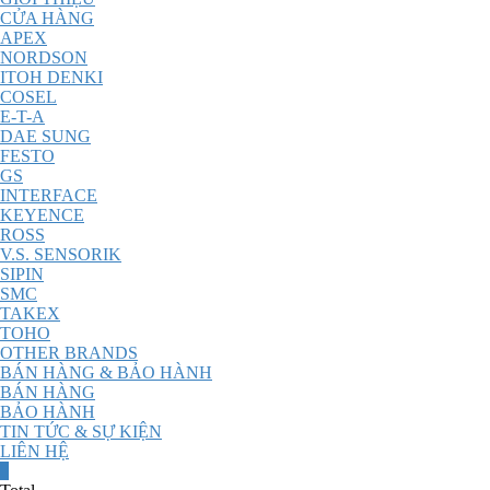
CỬA HÀNG
APEX
NORDSON
ITOH DENKI
COSEL
E-T-A
DAE SUNG
FESTO
GS
INTERFACE
KEYENCE
ROSS
V.S. SENSORIK
SIPIN
SMC
TAKEX
TOHO
OTHER BRANDS
BÁN HÀNG & BẢO HÀNH
BÁN HÀNG
BẢO HÀNH
TIN TỨC & SỰ KIỆN
LIÊN HỆ
0