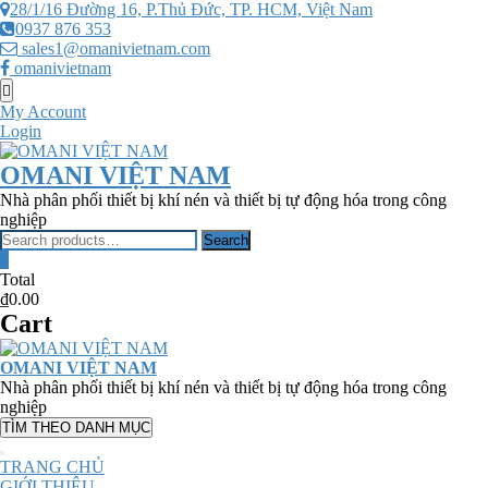
Skip
28/1/16 Đường 16, P.Thủ Đức, TP. HCM, Việt Nam
to
0937 876 353
content
sales1@omanivietnam.com
omanivietnam
Topbar
Menu
My Account
Login
OMANI VIỆT NAM
Nhà phân phối thiết bị khí nén và thiết bị tự động hóa trong công
nghiệp
Search
Search
for:
0
Total
₫0.00
Cart
OMANI VIỆT NAM
Nhà phân phối thiết bị khí nén và thiết bị tự động hóa trong công
nghiệp
TÌM THEO DANH MỤC
TRANG CHỦ
GIỚI THIỆU