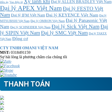
Xy lanh khí
Đại lý ALLEN BRADLEY Việt Nam
điều áp
Van điện từ
Đại lý APEX Việt Nam
Đại lý FESTO Việt
Nam
Đại lý KEYENCE Việt Nam
Đại lý IFM Việt Nam
Đại lý
Đại lý Panasonic Việt
MITSUBISHI Việt Nam
Đại lý OMRON Việt Nam
Đại lý Sick Việt Nam
Đại
Nam
Đại lý SCHNEIDER Việt Nam
Đại lý SMC Việt Nam
lý SIPIN Việt Nam
Đại lý TAKEX
Động cơ
Việt Nam
CTY TNHH OMANI VIỆT NAM
MST:
0318491159
Sự hài lòng là phương châm của chúng tôi
THANH TOÁN