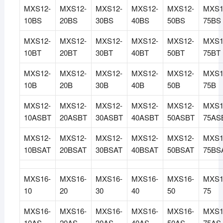
MXS12-
MXS12-
MXS12-
MXS12-
MXS12-
MXS1
10BS
20BS
30BS
40BS
50BS
75BS
MXS12-
MXS12-
MXS12-
MXS12-
MXS12-
MXS1
10BT
20BT
30BT
40BT
50BT
75BT
MXS12-
MXS12-
MXS12-
MXS12-
MXS12-
MXS1
10B
20B
30B
40B
50B
75B
MXS12-
MXS12-
MXS12-
MXS12-
MXS12-
MXS1
10ASBT
20ASBT
30ASBT
40ASBT
50ASBT
75AS
MXS12-
MXS12-
MXS12-
MXS12-
MXS12-
MXS1
10BSAT
20BSAT
30BSAT
40BSAT
50BSAT
75BS
MXS16-
MXS16-
MXS16-
MXS16-
MXS16-
MXS1
10
20
30
40
50
75
MXS16-
MXS16-
MXS16-
MXS16-
MXS16-
MXS1
10AS
20AS
30AS
40AS
50AS
75AS