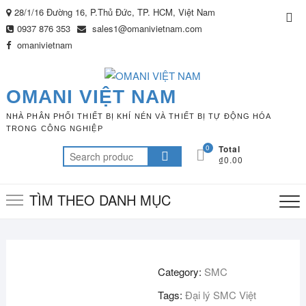
Skip
28/1/16 Đường 16, P.Thủ Đức, TP. HCM, Việt Nam
Top
to
0937 876 353
sales1@omanivietnam.com
Me
content
omanivietnam
OMANI VIỆT NAM
NHÀ PHÂN PHỐI THIẾT BỊ KHÍ NÉN VÀ THIẾT BỊ TỰ ĐỘNG HÓA
TRONG CÔNG NGHIỆP
0
Total
Search
₫0.00
for:
TÌM THEO DANH MỤC
Category:
SMC
Tags:
Đại lý SMC Việt