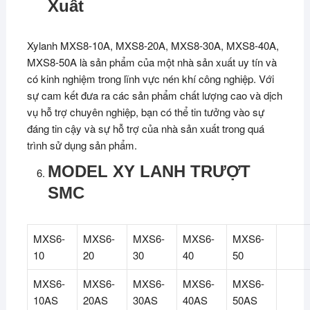
Xuất
Xylanh MXS8-10A, MXS8-20A, MXS8-30A, MXS8-40A,
MXS8-50A là sản phẩm của một nhà sản xuất uy tín và
có kinh nghiệm trong lĩnh vực nén khí công nghiệp. Với
sự cam kết đưa ra các sản phẩm chất lượng cao và dịch
vụ hỗ trợ chuyên nghiệp, bạn có thể tin tưởng vào sự
đáng tin cậy và sự hỗ trợ của nhà sản xuất trong quá
trình sử dụng sản phẩm.
MODEL XY LANH TRƯỢT
SMC
MXS6-
MXS6-
MXS6-
MXS6-
MXS6-
10
20
30
40
50
MXS6-
MXS6-
MXS6-
MXS6-
MXS6-
10AS
20AS
30AS
40AS
50AS