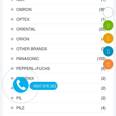
OMRON
(36)
OPTEX
(1)
ORIENTAL
(25)
ORION
(4)
OTHER BRANDS
(3)
PANASONIC
(103)
PEPPERL+FUCHS
(6)
PHOENIX
(2)
0937 876 353
PIAB
(2)
PIL
(2)
PILZ
(4)