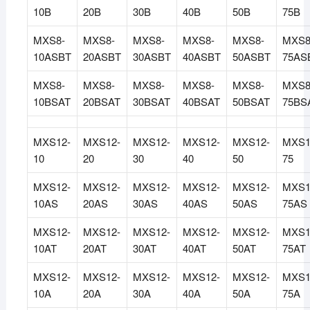
10B
20B
30B
40B
50B
75B
MXS8-
MXS8-
MXS8-
MXS8-
MXS8-
MXS8
10ASBT
20ASBT
30ASBT
40ASBT
50ASBT
75AS
MXS8-
MXS8-
MXS8-
MXS8-
MXS8-
MXS8
10BSAT
20BSAT
30BSAT
40BSAT
50BSAT
75BS
MXS12-
MXS12-
MXS12-
MXS12-
MXS12-
MXS1
10
20
30
40
50
75
MXS12-
MXS12-
MXS12-
MXS12-
MXS12-
MXS1
10AS
20AS
30AS
40AS
50AS
75AS
MXS12-
MXS12-
MXS12-
MXS12-
MXS12-
MXS1
10AT
20AT
30AT
40AT
50AT
75AT
MXS12-
MXS12-
MXS12-
MXS12-
MXS12-
MXS1
10A
20A
30A
40A
50A
75A