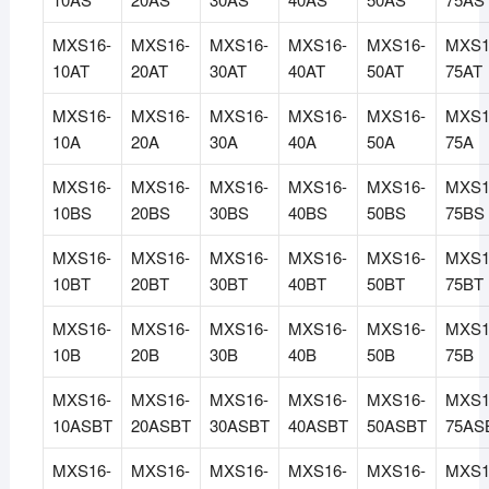
MXS16-
MXS16-
MXS16-
MXS16-
MXS16-
MXS1
10AT
20AT
30AT
40AT
50AT
75AT
MXS16-
MXS16-
MXS16-
MXS16-
MXS16-
MXS1
10A
20A
30A
40A
50A
75A
MXS16-
MXS16-
MXS16-
MXS16-
MXS16-
MXS1
10BS
20BS
30BS
40BS
50BS
75BS
MXS16-
MXS16-
MXS16-
MXS16-
MXS16-
MXS1
10BT
20BT
30BT
40BT
50BT
75BT
MXS16-
MXS16-
MXS16-
MXS16-
MXS16-
MXS1
10B
20B
30B
40B
50B
75B
MXS16-
MXS16-
MXS16-
MXS16-
MXS16-
MXS1
10ASBT
20ASBT
30ASBT
40ASBT
50ASBT
75AS
MXS16-
MXS16-
MXS16-
MXS16-
MXS16-
MXS1