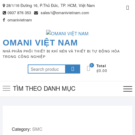
Skip
28/1/16 Đường 16, P.Thủ Đức, TP. HCM, Việt Nam
Top
to
0937 876 353
sales1@omanivietnam.com
Me
content
omanivietnam
OMANI VIỆT NAM
NHÀ PHÂN PHỐI THIẾT BỊ KHÍ NÉN VÀ THIẾT BỊ TỰ ĐỘNG HÓA
TRONG CÔNG NGHIỆP
0
Total
Search
₫0.00
for:
TÌM THEO DANH MỤC
Category:
SMC