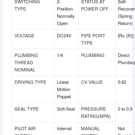
SWITCHING
2-
STATUS AT
Self-
TYPE
Position
POWER OFF
Recover
Normally
(Spring
Open
Return)
VOLTAGE
DC24V
PIPE PORT
[Rc (R)]
TYPE
PLUMBING
1/4
PLUMBING
Direct
THREAD
Plumbin
NOMINAL
DRIVING TYPE
Linear
CV VALUE
0.62
Motion
Poppet
SEAL TYPE
Soft Seal
PRESSURE
0 to 0.9
RATING(MPA)
PILOT AIR
Internal
MANUAL
Not