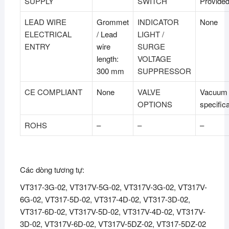
SUPPLY
SWITCH
Provide
LEAD WIRE
Grommet
INDICATOR
None
ELECTRICAL
/ Lead
LIGHT /
ENTRY
wire
SURGE
length:
VOLTAGE
300 mm
SUPPRESSOR
CE COMPLIANT
None
VALVE
Vacuum
OPTIONS
specifica
ROHS
–
–
–
Các dòng tương tự:
VT317-3G-02, VT317V-5G-02, VT317V-3G-02, VT317V-
6G-02, VT317-5D-02, VT317-4D-02, VT317-3D-02,
VT317-6D-02, VT317V-5D-02, VT317V-4D-02, VT317V-
3D-02, VT317V-6D-02, VT317V-5DZ-02, VT317-5DZ-02