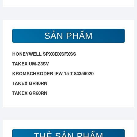
SẢN PHẨM
HONEYWELL SPXCDXSFXSS
TAKEX UM-Z3SV
KROMSCHRODER IFW 15-T 84359020
TAKEX GR40RN
TAKEX GR60RN
THẺ SẢN PHẨM