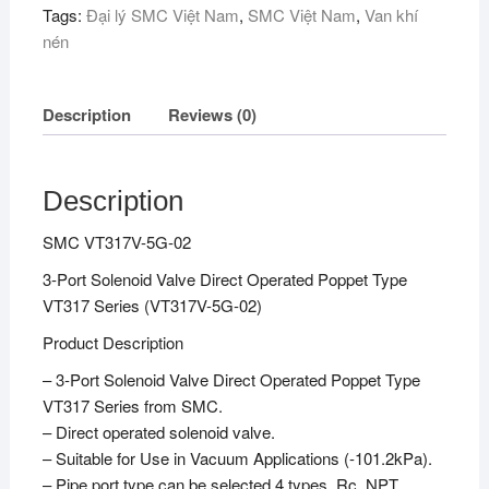
Tags:
Đại lý SMC Việt Nam
,
SMC Việt Nam
,
Van khí
nén
Description
Reviews (0)
Description
SMC VT317V-5G-02
3‑Port Solenoid Valve Direct Operated Poppet Type
VT317 Series (VT317V-5G-02)
Product Description
– 3‑Port Solenoid Valve Direct Operated Poppet Type
VT317 Series from SMC.
– Direct operated solenoid valve.
– Suitable for Use in Vacuum Applications (-101.2kPa).
– Pipe port type can be selected 4 types, Rc, NPT,