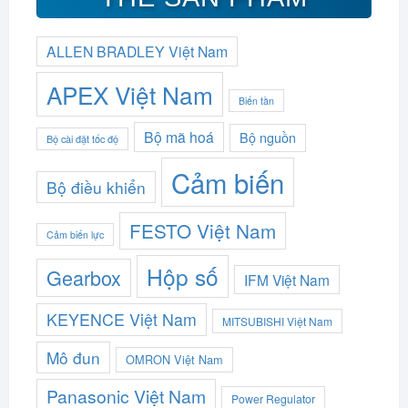
ALLEN BRADLEY Việt Nam
APEX Việt Nam
Biến tần
Bộ mã hoá
Bộ nguồn
Bộ cài đặt tốc độ
Cảm biến
Bộ điều khiển
FESTO Việt Nam
Cảm biến lực
Hộp số
Gearbox
IFM Việt Nam
KEYENCE Việt Nam
MITSUBISHI Việt Nam
Mô đun
OMRON Việt Nam
Panasonic Việt Nam
Power Regulator