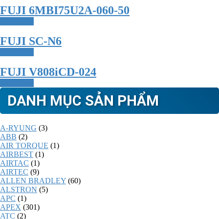
FUJI 6MBI75U2A-060-50
Read more
FUJI SC-N6
Read more
FUJI V808iCD-024
Read more
DANH MỤC SẢN PHẨM
A-RYUNG
(3)
ABB
(2)
AIR TORQUE
(1)
AIRBEST
(1)
AIRTAC
(1)
AIRTEC
(9)
ALLEN BRADLEY
(60)
ALSTRON
(5)
APC
(1)
APEX
(301)
ATC
(2)