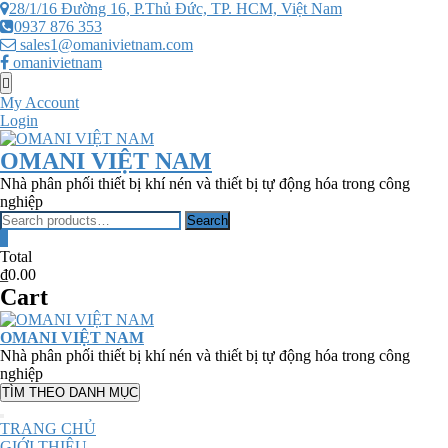
Skip
28/1/16 Đường 16, P.Thủ Đức, TP. HCM, Việt Nam
to
0937 876 353
content
sales1@omanivietnam.com
omanivietnam
Topbar
Menu
My Account
Login
OMANI VIỆT NAM
Nhà phân phối thiết bị khí nén và thiết bị tự động hóa trong công
nghiệp
Search
Search
for:
0
Total
₫0.00
Cart
OMANI VIỆT NAM
Nhà phân phối thiết bị khí nén và thiết bị tự động hóa trong công
nghiệp
TÌM THEO DANH MỤC
TRANG CHỦ
GIỚI THIỆU