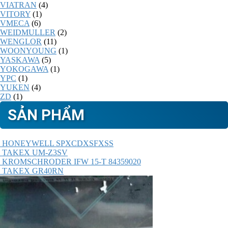
VIATRAN
(4)
VITORY
(1)
VMECA
(6)
WEIDMULLER
(2)
WENGLOR
(11)
WOONYOUNG
(1)
YASKAWA
(5)
YOKOGAWA
(1)
YPC
(1)
YUKEN
(4)
ZD
(1)
SẢN PHẨM
HONEYWELL SPXCDXSFXSS
TAKEX UM-Z3SV
KROMSCHRODER IFW 15-T 84359020
TAKEX GR40RN