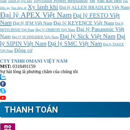
Thyristor Power Regulator
Van khí nén
Thiết bị lọc khí
Van
Nam
Van
Xy lanh khí
Đại lý ALLEN BRADLEY Việt Nam
điều áp
Van điện từ
Đại lý APEX Việt Nam
Đại lý FESTO Việt
Nam
Đại lý KEYENCE Việt Nam
Đại lý IFM Việt Nam
Đại lý
Đại lý Panasonic Việt
MITSUBISHI Việt Nam
Đại lý OMRON Việt Nam
Đại lý Sick Việt Nam
Đại
Nam
Đại lý SCHNEIDER Việt Nam
Đại lý SMC Việt Nam
lý SIPIN Việt Nam
Đại lý TAKEX
Động cơ
Việt Nam
CTY TNHH OMANI VIỆT NAM
MST:
0318491159
Sự hài lòng là phương châm của chúng tôi
THANH TOÁN