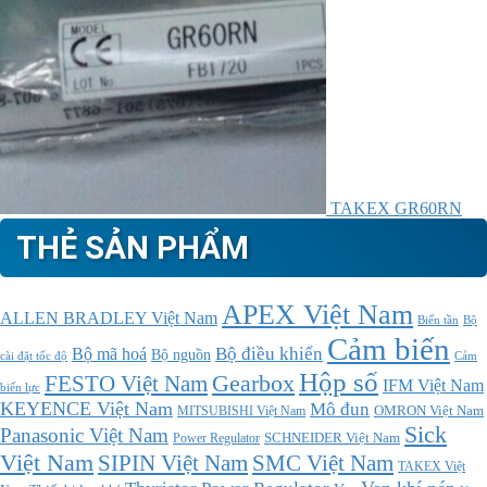
TAKEX GR60RN
THẺ SẢN PHẨM
APEX Việt Nam
ALLEN BRADLEY Việt Nam
Bộ
Biến tần
Cảm biến
Bộ điều khiển
Bộ mã hoá
Bộ nguồn
cài đặt tốc độ
Cảm
Hộp số
Gearbox
FESTO Việt Nam
IFM Việt Nam
biến lực
KEYENCE Việt Nam
Mô đun
MITSUBISHI Việt Nam
OMRON Việt Nam
Sick
Panasonic Việt Nam
SCHNEIDER Việt Nam
Power Regulator
Việt Nam
SMC Việt Nam
SIPIN Việt Nam
TAKEX Việt