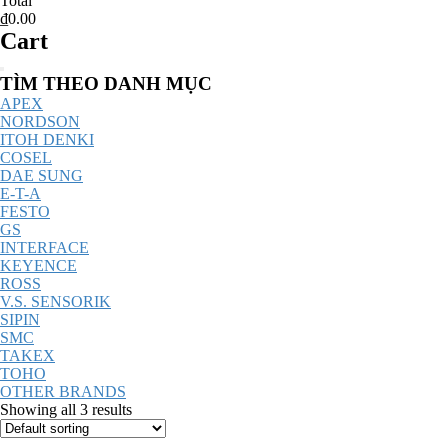
Total
₫0.00
Cart
Catalog
TÌM THEO DANH MỤC
Menu
APEX
NORDSON
ITOH DENKI
COSEL
DAE SUNG
E-T-A
FESTO
GS
INTERFACE
KEYENCE
ROSS
V.S. SENSORIK
SIPIN
SMC
TAKEX
TOHO
OTHER BRANDS
Showing all 3 results