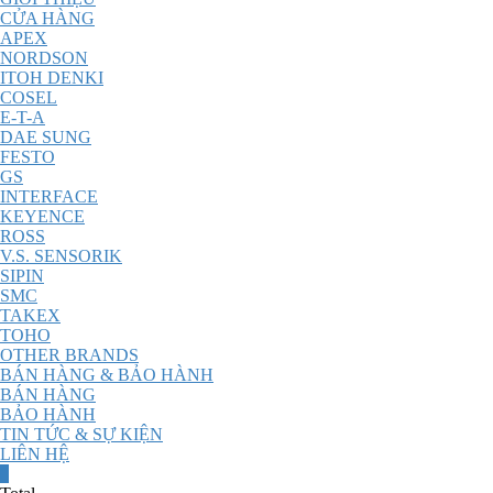
CỬA HÀNG
APEX
NORDSON
ITOH DENKI
COSEL
E-T-A
DAE SUNG
FESTO
GS
INTERFACE
KEYENCE
ROSS
V.S. SENSORIK
SIPIN
SMC
TAKEX
TOHO
OTHER BRANDS
BÁN HÀNG & BẢO HÀNH
BÁN HÀNG
BẢO HÀNH
TIN TỨC & SỰ KIỆN
LIÊN HỆ
0