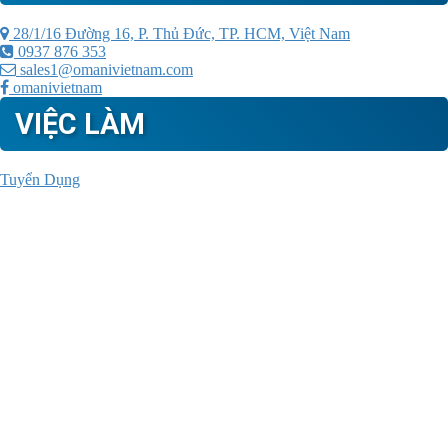
28/1/16 Đường 16, P. Thủ Đức, TP. HCM, Việt Nam
0937 876 353
sales1@omanivietnam.com
omanivietnam
VIỆC LÀM
Tuyển Dụng