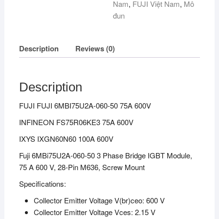
Nam
,
FUJI Việt Nam
,
Mô
đun
Description
Reviews (0)
Description
FUJI FUJI 6MBI75U2A-060-50 75A 600V
INFINEON FS75R06KE3 75A 600V
IXYS IXGN60N60 100A 600V
Fuji 6MBi75U2A-060-50 3 Phase Bridge IGBT Module,
75 A 600 V, 28-Pin M636, Screw Mount
Specifications:
Collector Emitter Voltage V(br)ceo: 600 V
Collector Emitter Voltage Vces: 2.15 V