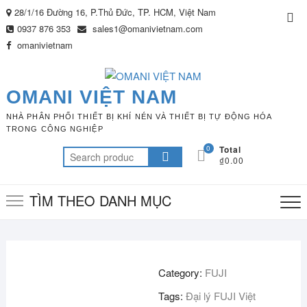
Skip
28/1/16 Đường 16, P.Thủ Đức, TP. HCM, Việt Nam
Top
to
0937 876 353
sales1@omanivietnam.com
Me
content
omanivietnam
OMANI VIỆT NAM
NHÀ PHÂN PHỐI THIẾT BỊ KHÍ NÉN VÀ THIẾT BỊ TỰ ĐỘNG HÓA
TRONG CÔNG NGHIỆP
0
Total
Search
₫0.00
for:
TÌM THEO DANH MỤC
Category:
FUJI
Tags:
Đại lý FUJI Việt