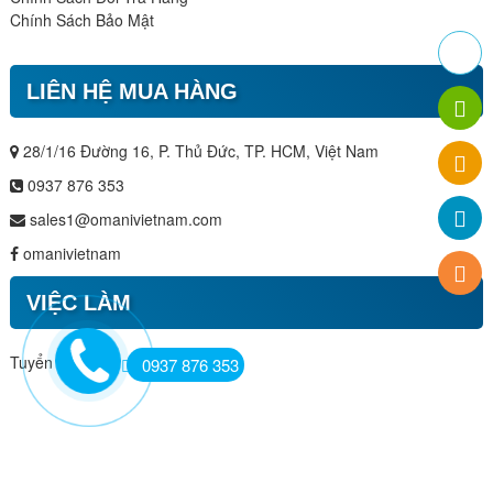
Chính Sách Bảo Mật
LIÊN HỆ MUA HÀNG
28/1/16 Đường 16, P. Thủ Đức, TP. HCM, Việt Nam
0937 876 353
sales1@omanivietnam.com
omanivietnam
VIỆC LÀM
Tuyển Dụng
0937 876 353