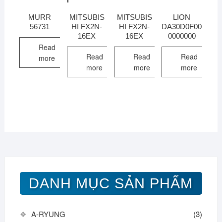
MURR
MITSUBIS
MITSUBIS
LION
56731
HI FX2N-
HI FX2N-
DA30D0F00
16EX
16EX
0000000
Read
Read
Read
Read
more
more
more
more
DANH MỤC SẢN PHẨM
A-RYUNG
(3)