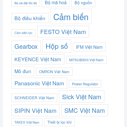
Bộ mã hoá
Bộ nguồn
Bộ cài đặt tốc độ
Cảm biến
Bộ điều khiển
FESTO Việt Nam
Cảm biến lực
Hộp số
Gearbox
IFM Việt Nam
KEYENCE Việt Nam
MITSUBISHI Việt Nam
Mô đun
OMRON Việt Nam
Panasonic Việt Nam
Power Regulator
Sick Việt Nam
SCHNEIDER Việt Nam
SMC Việt Nam
SIPIN Việt Nam
Thiết bị lọc khí
TAKEX Việt Nam