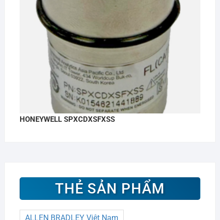
HONEYWELL SPXCDXSFXSS
THẺ SẢN PHẨM
ALLEN BRADLEY Việt Nam