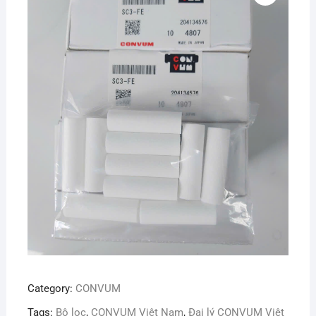
Category:
CONVUM
Tags:
Bộ lọc
,
CONVUM Việt Nam
,
Đại lý CONVUM Việt