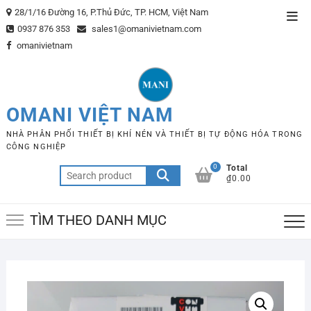
Skip
28/1/16 Đường 16, P.Thủ Đức, TP. HCM, Việt Nam
Top
to
0937 876 353
sales1@omanivietnam.com
Men
content
omanivietnam
OMANI VIỆT NAM
NHÀ PHÂN PHỐI THIẾT BỊ KHÍ NÉN VÀ THIẾT BỊ TỰ ĐỘNG HÓA TRONG
CÔNG NGHIỆP
0
Total
Search
₫0.00
for:
TÌM THEO DANH MỤC