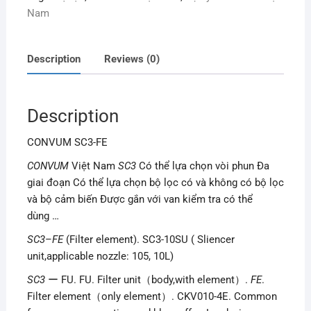
Nam
Description
Reviews (0)
Description
CONVUM SC3-FE
CONVUM
Việt Nam
SC3
Có thể lựa chọn vòi phun Đa
giai đoạn Có thể lựa chọn bộ lọc có và không có bộ lọc
và bộ cảm biến Được gắn với van kiểm tra có thể
dùng …
SC3
–
FE
(Filter element). SC3-10SU ( Sliencer
unit,applicable nozzle: 105, 10L)
SC3
ー FU. FU. Filter unit（body,with element）.
FE
.
Filter element（only element）. CKV010-4E. Common