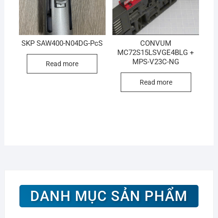
SKP SAW400-N04DG-PcS
CONVUM
MC72S15LSVGE4BLG +
MPS-V23C-NG
Read more
Read more
DANH MỤC SẢN PHẨM