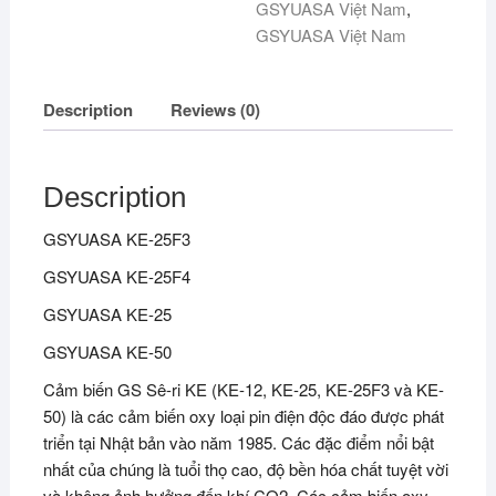
GSYUASA Việt Nam
,
GSYUASA Việt Nam
Description
Reviews (0)
Description
GSYUASA KE-25F3
GSYUASA KE-25F4
GSYUASA KE-25
GSYUASA KE-50
Cảm biến GS Sê-ri KE (KE-12, KE-25, KE-25F3 và KE-
50) là các cảm biến oxy loại pin điện độc đáo được phát
triển tại Nhật bản vào năm 1985. Các đặc điểm nổi bật
nhất của chúng là tuổi thọ cao, độ bền hóa chất tuyệt vời
và không ảnh hưởng đến khí CO2. Các cảm biến oxy