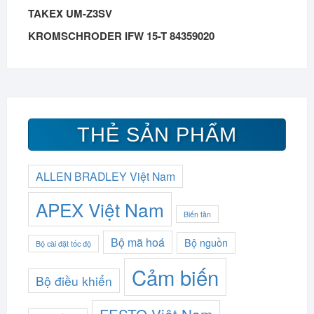
TAKEX UM-Z3SV
KROMSCHRODER IFW 15-T 84359020
THẺ SẢN PHẨM
ALLEN BRADLEY Việt Nam
APEX Việt Nam
Biến tần
Bộ mã hoá
Bộ nguồn
Bộ cài đặt tốc độ
Cảm biến
Bộ điều khiển
FESTO Việt Nam