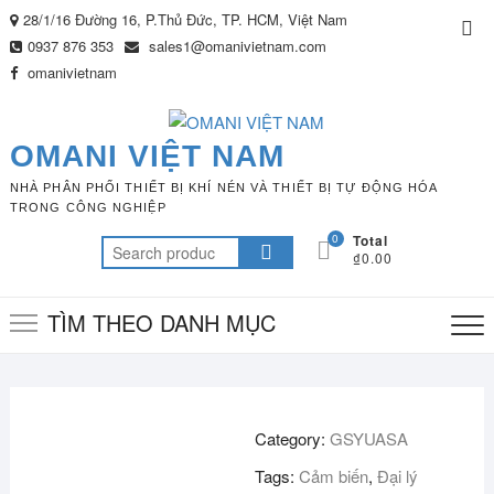
Skip
28/1/16 Đường 16, P.Thủ Đức, TP. HCM, Việt Nam
Top
to
0937 876 353
sales1@omanivietnam.com
Me
content
omanivietnam
OMANI VIỆT NAM
NHÀ PHÂN PHỐI THIẾT BỊ KHÍ NÉN VÀ THIẾT BỊ TỰ ĐỘNG HÓA
TRONG CÔNG NGHIỆP
0
Total
Search
₫0.00
for:
TÌM THEO DANH MỤC
Category:
GSYUASA
Tags:
Cảm biến
,
Đại lý