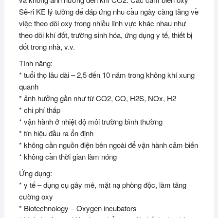
Sê-ri KE lý tưởng để đáp ứng nhu cầu ngày càng tăng về
việc theo dõi oxy trong nhiều lĩnh vực khác nhau như
theo dõi khí đốt, trường sinh hóa, ứng dụng y tế, thiết bị
đốt trong nhà, v.v.
Tính năng:
* tuổi thọ lâu dài – 2,5 đến 10 năm trong không khí xung
quanh
* ảnh hưởng gần như từ CO2, CO, H2S, NOx, H2
* chi phí thấp
* vận hành ở nhiệt độ môi trường bình thường
* tín hiệu đầu ra ổn định
* không cần nguồn điện bên ngoài để vận hành cảm biến
* không cần thời gian làm nóng
Ứng dụng:
* y tế – dụng cụ gây mê, mặt nạ phòng độc, làm tăng
cường oxy
* Biotechnology – Oxygen incubators