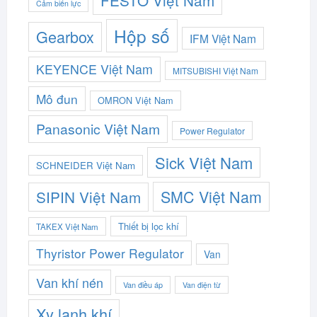
Cảm biến lực
Hộp số
Gearbox
IFM Việt Nam
KEYENCE Việt Nam
MITSUBISHI Việt Nam
Mô đun
OMRON Việt Nam
Panasonic Việt Nam
Power Regulator
Sick Việt Nam
SCHNEIDER Việt Nam
SMC Việt Nam
SIPIN Việt Nam
Thiết bị lọc khí
TAKEX Việt Nam
Thyristor Power Regulator
Van
Van khí nén
Van điều áp
Van điện từ
Xy lanh khí