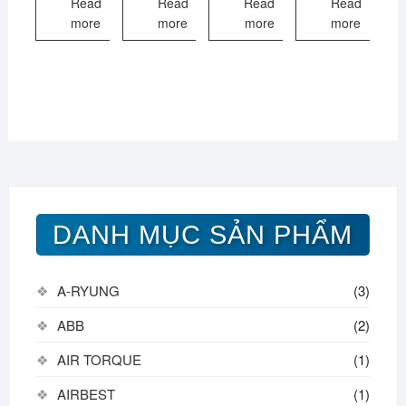
Read
Read
Read
Read
more
more
more
more
DANH MỤC SẢN PHẨM
A-RYUNG
(3)
ABB
(2)
AIR TORQUE
(1)
AIRBEST
(1)