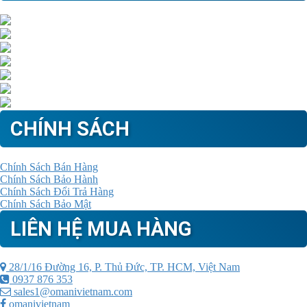
CHÍNH SÁCH
Chính Sách Bán Hàng
Chính Sách Bảo Hành
Chính Sách Đổi Trả Hàng
Chính Sách Bảo Mật
LIÊN HỆ MUA HÀNG
28/1/16 Đường 16, P. Thủ Đức, TP. HCM, Việt Nam
0937 876 353
sales1@omanivietnam.com
omanivietnam