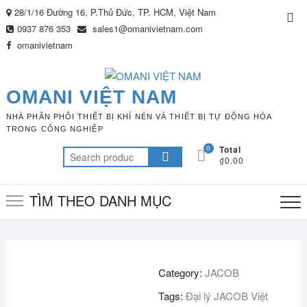
Skip
28/1/16 Đường 16, P.Thủ Đức, TP. HCM, Việt Nam
Top
to
0937 876 353
sales1@omanivietnam.com
Me
content
omanivietnam
OMANI VIỆT NAM
NHÀ PHÂN PHỐI THIẾT BỊ KHÍ NÉN VÀ THIẾT BỊ TỰ ĐỘNG HÓA
TRONG CÔNG NGHIỆP
0
Total
Search
₫0.00
for:
TÌM THEO DANH MỤC
Category:
JACOB
Tags:
Đại lý JACOB Việt