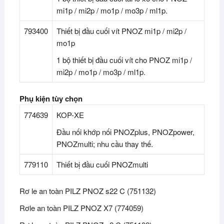
mi1p / mi2p / mo1p / mo3p / ml1p.
793400
Thiết bị đầu cuối vít PNOZ mi1p / mi2p /
mo1p
1 bộ thiết bị đầu cuối vít cho PNOZ mi1p /
mi2p / mo1p / mo3p / ml1p.
Phụ kiện tùy chọn
774639
KOP-XE
Đầu nối khớp nối PNOZplus, PNOZpower,
PNOZmulti; nhu cầu thay thế.
779110
Thiết bị đầu cuối PNOZmulti
Rơ le an toàn PILZ PNOZ s22 C (751132)
Rơle an toàn PILZ PNOZ X7 (774059)