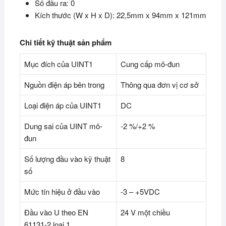
Số đầu ra: 0
Kích thước (W x H x D): 22,5mm x 94mm x 121mm
Chi tiết kỹ thuật sản phẩm
Mục đích của UINT1
Cung cấp mô-đun
Nguồn điện áp bên trong
Thông qua đơn vị cơ sở
Loại điện áp của UINT1
DC
Dung sai của UINT mô-
-2 %/+2 %
đun
Số lượng đầu vào kỹ thuật
8
số
Mức tín hiệu ở đầu vào
-3 – +5VDC
Đầu vào U theo EN
24 V một chiều
61131-2 loại 1