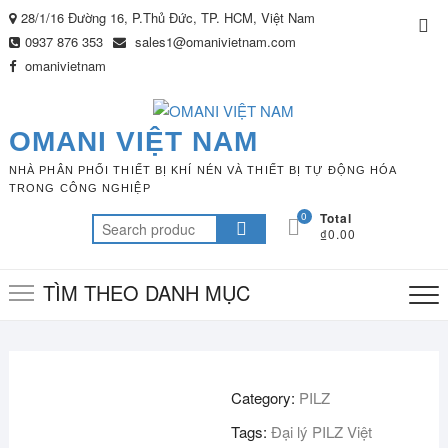
Skip
28/1/16 Đường 16, P.Thủ Đức, TP. HCM, Việt Nam
Top
to
0937 876 353
sales1@omanivietnam.com
Me
content
omanivietnam
OMANI VIỆT NAM
NHÀ PHÂN PHỐI THIẾT BỊ KHÍ NÉN VÀ THIẾT BỊ TỰ ĐỘNG HÓA
TRONG CÔNG NGHIỆP
0
Total
Search
₫0.00
for:
TÌM THEO DANH MỤC
Category:
PILZ
Tags:
Đại lý PILZ Việt