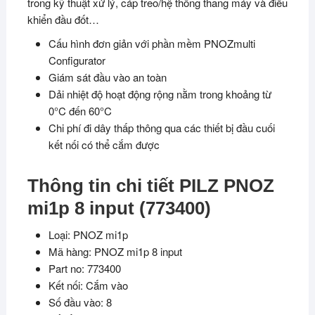
trong kỹ thuật xử lý, cáp treo/hệ thống thang máy và điều
khiển đầu đốt…
Cấu hình đơn giản với phần mềm PNOZmulti
Configurator
Giám sát đầu vào an toàn
Dải nhiệt độ hoạt động rộng nằm trong khoảng từ
0°C đến 60°C
Chi phí đi dây thấp thông qua các thiết bị đầu cuối
kết nối có thể cắm được
Thông tin chi tiết PILZ PNOZ
mi1p 8 input (773400)
Loại: PNOZ mi1p
Mã hàng: PNOZ mi1p 8 input
Part no: 773400
Kết nối: Cắm vào
Số đầu vào: 8