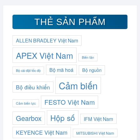
THẺ SẢN PHẨM
ALLEN BRADLEY Việt Nam
APEX Việt Nam
Biến tần
Bộ mã hoá
Bộ nguồn
Bộ cài đặt tốc độ
Cảm biến
Bộ điều khiển
FESTO Việt Nam
Cảm biến lực
Hộp số
Gearbox
IFM Việt Nam
KEYENCE Việt Nam
MITSUBISHI Việt Nam