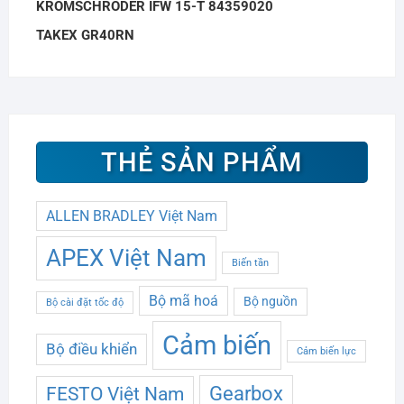
KROMSCHRODER IFW 15-T 84359020
TAKEX GR40RN
THẺ SẢN PHẨM
ALLEN BRADLEY Việt Nam
APEX Việt Nam
Biến tần
Bộ mã hoá
Bộ nguồn
Bộ cài đặt tốc độ
Cảm biến
Bộ điều khiển
Cảm biến lực
Gearbox
FESTO Việt Nam