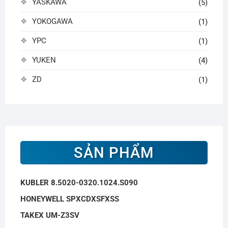
YASKAWA
(5)
YOKOGAWA
(1)
YPC
(1)
YUKEN
(4)
ZD
(1)
SẢN PHẨM
KUBLER 8.5020-0320.1024.S090
HONEYWELL SPXCDXSFXSS
TAKEX UM-Z3SV