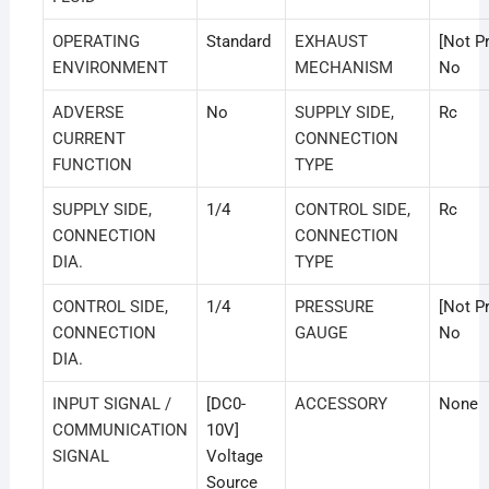
OPERATING
Standard
EXHAUST
[Not P
ENVIRONMENT
MECHANISM
No
ADVERSE
No
SUPPLY SIDE,
Rc
CURRENT
CONNECTION
FUNCTION
TYPE
SUPPLY SIDE,
1/4
CONTROL SIDE,
Rc
CONNECTION
CONNECTION
DIA.
TYPE
CONTROL SIDE,
1/4
PRESSURE
[Not P
CONNECTION
GAUGE
No
DIA.
INPUT SIGNAL /
[DC0-
ACCESSORY
None
COMMUNICATION
10V]
SIGNAL
Voltage
Source