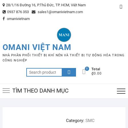
Skip
28/1/16 Đường 16, P.Thủ Đức, TP. HCM, Việt Nam
Top
to
0937 876 353
sales1@omanivietnam.com
Me
content
omanivietnam
OMANI VIỆT NAM
NHÀ PHÂN PHỐI THIẾT BỊ KHÍ NÉN VÀ THIẾT BỊ TỰ ĐỘNG HÓA TRONG
CÔNG NGHIỆP
0
Total
Search
₫0.00
for:
TÌM THEO DANH MỤC
Category:
SMC