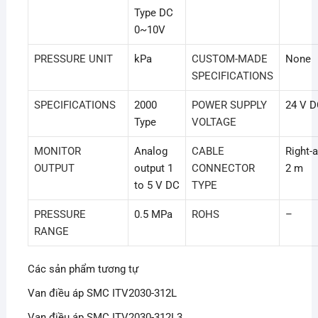
Type DC
0~10V
PRESSURE UNIT
kPa
CUSTOM-MADE
None
SPECIFICATIONS
SPECIFICATIONS
2000
POWER SUPPLY
24 V 
Type
VOLTAGE
MONITOR
Analog
CABLE
Right-
OUTPUT
output 1
CONNECTOR
2 m
to 5 V DC
TYPE
PRESSURE
0.5 MPa
ROHS
–
RANGE
Các sản phẩm tương tự
Van điều áp SMC ITV2030-312L
Van điều áp SMC ITV2030-312L3