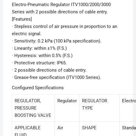
Electro-Pneumatic Regulator ITV1000/2000/3000
Series with 2 possible directions of cable entry.
[Features]
· Stepless control of air pressure in proportion to an
electric signal.
· Sensitivity: 0.2 kPa (100 kPa specification).
· Linearity: within ±1% (F.S.)
· Hysteresis: within 0.5% (F.S.)
· Protective structure: IP65.
· 2 possible directions of cable entry.
· Grease-free specification (ITV1000 Series).
Configured Specifications
REGULATOR,
Regulator
REGULATOR
Electr
PRESSURE
TYPE
BOOSTING VALVE
APPLICABLE
Air
SHAPE
Standa
FLUID