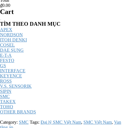
Total
₫0.00
Cart
Catalog
TÌM THEO DANH MỤC
Menu
APEX
NORDSON
ITOH DENKI
COSEL
DAE SUNG
E-T-A
FESTO
GS
INTERFACE
KEYENCE
ROSS
V.S. SENSORIK
SIPIN
SMC
TAKEX
TOHO
OTHER BRANDS
Category:
SMC
Tags:
Đại lý SMC Việt Nam
,
SMC Việt Nam
,
Van
tăng áp