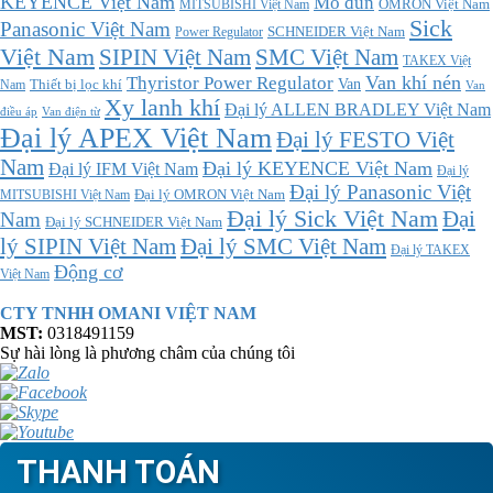
KEYENCE Việt Nam
Mô đun
MITSUBISHI Việt Nam
OMRON Việt Nam
Sick
Panasonic Việt Nam
SCHNEIDER Việt Nam
Power Regulator
Việt Nam
SMC Việt Nam
SIPIN Việt Nam
TAKEX Việt
Thyristor Power Regulator
Van khí nén
Thiết bị lọc khí
Van
Nam
Van
Xy lanh khí
Đại lý ALLEN BRADLEY Việt Nam
điều áp
Van điện từ
Đại lý APEX Việt Nam
Đại lý FESTO Việt
Nam
Đại lý KEYENCE Việt Nam
Đại lý IFM Việt Nam
Đại lý
Đại lý Panasonic Việt
MITSUBISHI Việt Nam
Đại lý OMRON Việt Nam
Đại lý Sick Việt Nam
Đại
Nam
Đại lý SCHNEIDER Việt Nam
Đại lý SMC Việt Nam
lý SIPIN Việt Nam
Đại lý TAKEX
Động cơ
Việt Nam
CTY TNHH OMANI VIỆT NAM
MST:
0318491159
Sự hài lòng là phương châm của chúng tôi
THANH TOÁN