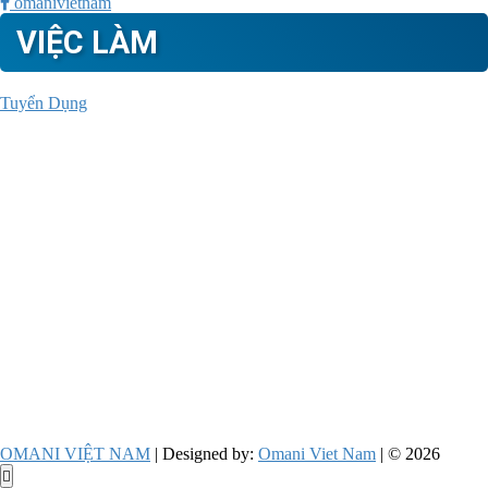
omanivietnam
VIỆC LÀM
Tuyển Dụng
OMANI VIỆT NAM
| Designed by:
Omani Viet Nam
| © 2026
Go