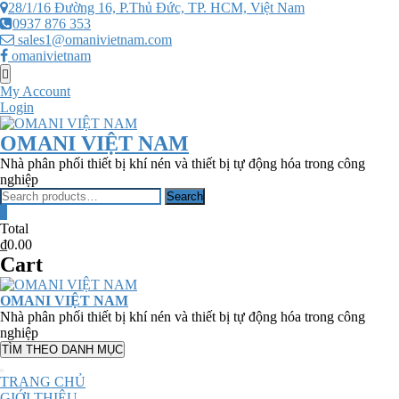
Skip
28/1/16 Đường 16, P.Thủ Đức, TP. HCM, Việt Nam
to
0937 876 353
content
sales1@omanivietnam.com
omanivietnam
Topbar
Menu
My Account
Login
OMANI VIỆT NAM
Nhà phân phối thiết bị khí nén và thiết bị tự động hóa trong công
nghiệp
Search
Search
for:
0
Total
₫0.00
Cart
OMANI VIỆT NAM
Nhà phân phối thiết bị khí nén và thiết bị tự động hóa trong công
nghiệp
TÌM THEO DANH MỤC
TRANG CHỦ
GIỚI THIỆU