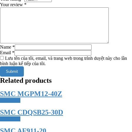
Your review
*
Name
*
Email
*
Lưu tên của tôi, email, và trang web trong trình duyệt này cho lần
bình luận kế tiếp của tôi.
Related products
SMC MGPM12-40Z
Read more
SMC CDQSB25-30D
Read more
SMC AF911-20