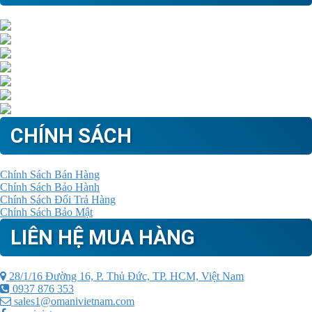
CHÍNH SÁCH
Chính Sách Bán Hàng
Chính Sách Bảo Hành
Chính Sách Đổi Trả Hàng
Chính Sách Bảo Mật
LIÊN HỆ MUA HÀNG
28/1/16 Đường 16, P. Thủ Đức, TP. HCM, Việt Nam
0937 876 353
sales1@omanivietnam.com