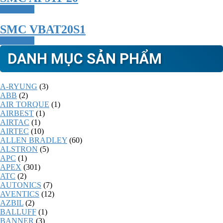
Read more
SMC VBAT20S1
Read more
DANH MỤC SẢN PHẨM
A-RYUNG
(3)
ABB
(2)
AIR TORQUE
(1)
AIRBEST
(1)
AIRTAC
(1)
AIRTEC
(10)
ALLEN BRADLEY
(60)
ALSTRON
(5)
APC
(1)
APEX
(301)
ATC
(2)
AUTONICS
(7)
AVENTICS
(12)
AZBIL
(2)
BALLUFF
(1)
BANNER
(3)