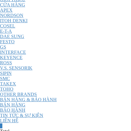
CỬA HÀNG
APEX
NORDSON
ITOH DENKI
COSEL
E-T-A
DAE SUNG
FESTO
GS
INTERFACE
KEYENCE
ROSS
V.S. SENSORIK
SIPIN
SMC
TAKEX
TOHO
OTHER BRANDS
BÁN HÀNG & BẢO HÀNH
BÁN HÀNG
BẢO HÀNH
TIN TỨC & SỰ KIỆN
LIÊN HỆ
0