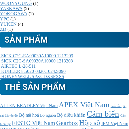
WOONYOUNG
(1)
YASKAWA
(5)
YOKOGAWA
(1)
YPC
(1)
YUKEN
(4)
ZD
(1)
SẢN PHẨM
SICK C2C-EA09030A10000 1213209
SICK C2C-SA09030A10000 1213208
AIRTEC L-28-511
KUBLER 8.5020-0320.1024.S090
HONEYWELL SPXCDXSFXSS
THẺ SẢN PHẨM
APEX Việt Nam
ALLEN BRADLEY Việt Nam
Bộ
Biến tần
Cảm biến
Bộ điều khiển
Bộ mã hoá
Bộ nguồn
cài đặt tốc độ
Cảm
Hộp số
Gearbox
FESTO Việt Nam
IFM Việt Nam
biến lực