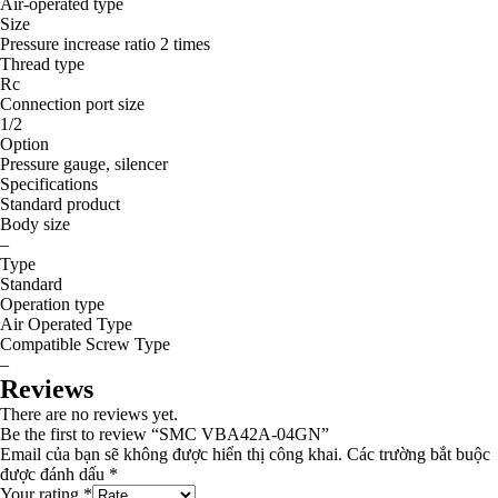
Air-operated type
Size
Pressure increase ratio 2 times
Thread type
Rc
Connection port size
1/2
Option
Pressure gauge, silencer
Specifications
Standard product
Body size
–
Type
Standard
Operation type
Air Operated Type
Compatible Screw Type
–
Reviews
There are no reviews yet.
Be the first to review “SMC VBA42A-04GN”
Email của bạn sẽ không được hiển thị công khai.
Các trường bắt buộc
được đánh dấu
*
Your rating
*